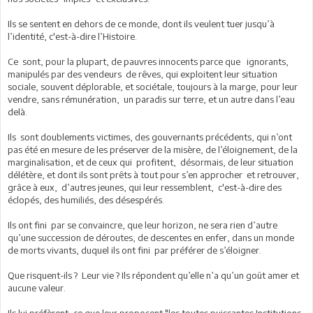
Ils se sentent en dehors de ce monde, dont ils veulent tuer jusqu’à
l’identité, c'est-à-dire l’Histoire.
Ce sont, pour la plupart, de pauvres innocents parce que ignorants,
manipulés par des vendeurs de rêves, qui exploitent leur situation
sociale, souvent déplorable, et sociétale, toujours à la marge, pour leur
vendre, sans rémunération, un paradis sur terre, et un autre dans l’eau
delà.
Ils sont doublements victimes, des gouvernants précédents, qui n’ont
pas été en mesure de les préserver de la misère, de l’éloignement, de la
marginalisation, et de ceux qui profitent, désormais, de leur situation
délétère, et dont ils sont prêts à tout pour s’en approcher et retrouver,
grâce à eux, d’autres jeunes, qui leur ressemblent, c'est-à-dire des
éclopés, des humiliés, des désespérés.
Ils ont fini par se convaincre, que leur horizon, ne sera rien d’autre
qu’une succession de déroutes, de descentes en enfer, dans un monde
de morts vivants, duquel ils ont fini par préférer de s’éloigner.
Que risquent-ils ? Leur vie ? Ils répondent qu’elle n’a qu’un goût amer et
aucune valeur.
Ils lui préfèrent, ce que leur proposent "les toutes puissantes Institutions