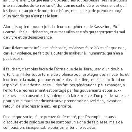
internationales du terrorisme", dont on ne sait d’où elles viennent et qui
les finance : au pire de mourir en héros, et au mieux de prendre congé
d’un monde qui n’est pas le leur.
Alors, ils optent pour rejoindre leurs congénères, de Kasserine, Sidi
Bouzid, Thala, Eddhamen, et autres villes et cités qui regorgent du mal
de vivre et de désespérance.
Faut-il dans notre infinie miséricorde, les laisser faire ? Bien sûr que non,
car leur violence, ne fait qu’ajouter du malheur à l’humanité, qui n’en a
pas besoin.
Il faudrait, c’est plus facile de l’écrire que de le faire, user d’un double
effort : annihiler toute forme de violence pour protéger des innocents, et
leur tendre la main, par une écoute plus attentive, et en leur offrant un
espoir que leur destin, et celui des futures générations peut changer, si
l’effort de redressement est partagé par les gouvernants et par eux-
mêmes , s’ils consentent simplement à faire preuve d’un peu de patience
pour que la machine administrative prenne son nouvel élan, avant en
retour de s’adresser à eux, en priorité.
En quelque sorte, faire preuve de fermeté, par l’exemple, et aussi
d’écoute et de dialogue qui ne sont pas un signe de faiblesse, mais de
compassion, indispensable pour cimenter une société.