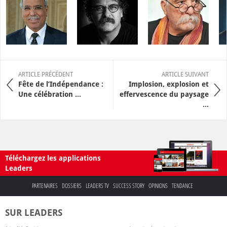
ARTICLE PRÉCÉDENT
ARTICLE SUIVANT
Fête de l’Indépendance :
Implosion, explosion et
Une célébration ...
effervescence du paysage
...
Téléchargez les applications
Leaders
PARTENAIRES
DOSSIERS
LEADERS TV
SUCCESS STORY
OPINIONS
TENDANCE
SUR LEADERS