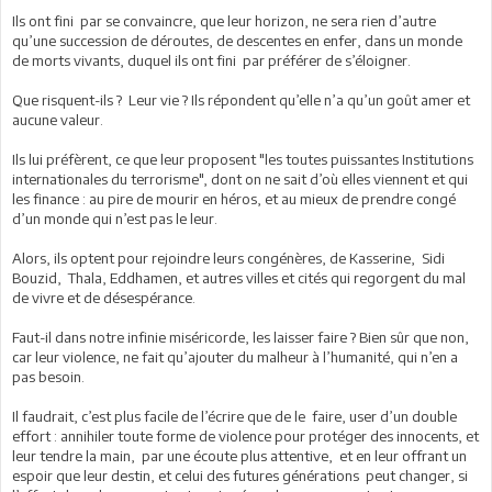
Ils ont fini par se convaincre, que leur horizon, ne sera rien d’autre
qu’une succession de déroutes, de descentes en enfer, dans un monde
de morts vivants, duquel ils ont fini par préférer de s’éloigner.
Que risquent-ils ? Leur vie ? Ils répondent qu’elle n’a qu’un goût amer et
aucune valeur.
Ils lui préfèrent, ce que leur proposent "les toutes puissantes Institutions
internationales du terrorisme", dont on ne sait d’où elles viennent et qui
les finance : au pire de mourir en héros, et au mieux de prendre congé
d’un monde qui n’est pas le leur.
Alors, ils optent pour rejoindre leurs congénères, de Kasserine, Sidi
Bouzid, Thala, Eddhamen, et autres villes et cités qui regorgent du mal
de vivre et de désespérance.
Faut-il dans notre infinie miséricorde, les laisser faire ? Bien sûr que non,
car leur violence, ne fait qu’ajouter du malheur à l’humanité, qui n’en a
pas besoin.
Il faudrait, c’est plus facile de l’écrire que de le faire, user d’un double
effort : annihiler toute forme de violence pour protéger des innocents, et
leur tendre la main, par une écoute plus attentive, et en leur offrant un
espoir que leur destin, et celui des futures générations peut changer, si