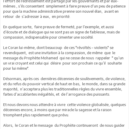
l’effort de redressement est partagé par les gouvernants et par eux-
mêmes , s’ils consentent simplement à faire preuve d’un peu de patience
pour que la machine administrative prenne son nouvel élan, avant en
retour de s’adresser à eux, en priorité.
En quelque sorte, faire preuve de fermeté, par l’exemple, et aussi
d’écoute et de dialogue qui ne sont pas un signe de faiblesse, mais de
compassion, indispensable pour cimenter une société.
Le Coran lui-même, dont beaucoup de ces "révoltés – violents" se
revendiquent, est une invitation à la compassion, de même que le
message du Prophète Mohamed qui ne cesse de nous rappeler " qu’un
un vrai croyant est celui qui désire pour son prochain ce qu’il souhaite
pour lui même".
Désormais, après ces dernières décennies de soulèvements, de violence,
et du refus du pouvoir vertical de haut en bas, le monde, dans sa grande
majorité, n’acceptera plus les traditionnelles règles du vivre ensemble,
faites d’accablantes inégalités, et de l’arrogance des puissants.
Et nous devons nous attendre à vivre cette violence globalisée, quelques
décennies encore, à moins que par miracle la sagesse et la raison
triomphent plus rapidement que prévu.
Alors, le Coran et le message du Prophète continueront de nous guider