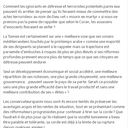
Comment les ignorants en détresse et terroristes potentiels parmi eux
peuvent-ils arrêter de penser qu’ils feraient mieux de commettre des
actes terroristes« au nom de Dieu »et « mourir en martyr » si nous ne
prenons pas la peine de rappeler que selon le Coran, les assassins
d’innocents finiraient en enfer ?
La Tunisie est certainement sur une « meilleure voie que ses voisins
méditerranéens touchés par le printemps arabe » comme une majorité
de ses dirigeants se plaisent à le rappeler mais sa trajectoire est
parsemée d’embuches à risques de plus en plus élevés si ses réformes
profondes prennent encore plus de temps que ce que ses citoyens en
détresse peuvent endurer.
Seul un développement économique et social accéléré, une meilleure
répartition de ses richesses, une plus grande citoyenneté, une meilleure
gouvernance… peuvent sauver le pays de sa perte. Serait-ce possible
sans une plus grande efficacité dans le travail productif et sans une
meilleure contribution de ses « élites » ?
Les conservateursparmi nous sont-ils encore tentés de préserver les
avantages acquis et les rentes de situation, tout en se présentant comme
des réformateurs progressistes pour continuer à tirer sur la corde ? Que
faudrait-il de plus pour qu’ils réalisent que la société tunisienne a beau
être paisible et tolérante, sa corde est déjà à la limite de sa rupture
depuis quelques années !