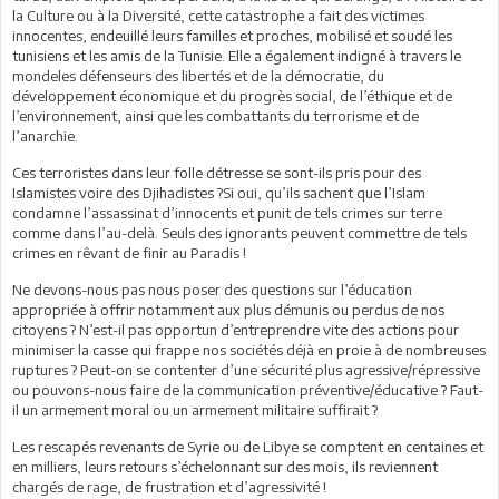
la Culture ou à la Diversité, cette catastrophe a fait des victimes
innocentes, endeuillé leurs familles et proches, mobilisé et soudé les
tunisiens et les amis de la Tunisie. Elle a également indigné à travers le
mondeles défenseurs des libertés et de la démocratie, du
développement économique et du progrès social, de l’éthique et de
l’environnement, ainsi que les combattants du terrorisme et de
l’anarchie.
Ces terroristes dans leur folle détresse se sont-ils pris pour des
Islamistes voire des Djihadistes ?Si oui, qu’ils sachent que l’Islam
condamne l’assassinat d’innocents et punit de tels crimes sur terre
comme dans l’au-delà. Seuls des ignorants peuvent commettre de tels
crimes en rêvant de finir au Paradis !
Ne devons-nous pas nous poser des questions sur l’éducation
appropriée à offrir notamment aux plus démunis ou perdus de nos
citoyens ? N’est-il pas opportun d’entreprendre vite des actions pour
minimiser la casse qui frappe nos sociétés déjà en proie à de nombreuses
ruptures ? Peut-on se contenter d’une sécurité plus agressive/répressive
ou pouvons-nous faire de la communication préventive/éducative ? Faut-
il un armement moral ou un armement militaire suffirait ?
Les rescapés revenants de Syrie ou de Libye se comptent en centaines et
en milliers, leurs retours s’échelonnant sur des mois, ils reviennent
chargés de rage, de frustration et d’agressivité !