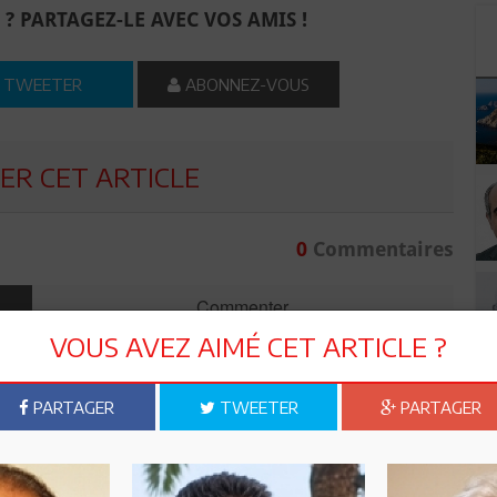
 ? PARTAGEZ-LE AVEC VOS AMIS !
TWEETER
ABONNEZ-VOUS
R CET ARTICLE
0
Commentaires
Commenter
VOUS AVEZ AIMÉ CET ARTICLE ?
PARTAGER
TWEETER
PARTAGER