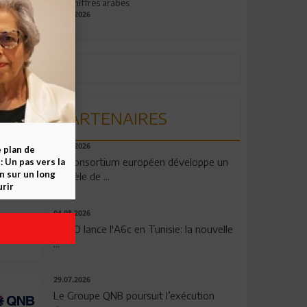
aux chiffres arabes
09.07.2026
PARTENAIRES
06.08.2026
e plan de
Un consortium européen développe un
 Un pas vers la
n sur un long
modèle de ...
rir
04.08.2026
OPPO lance l'A6c en Tunisie: la nouvelle
...
29.07.2026
Le Groupe QNB poursuit l’exécution