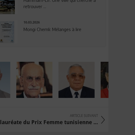
Hammam-Lif: Une ville qui cherche à
retrouver ...
10.03.2026
Mongi Chemli: Mélanges à lire
ARTICLE SUIVANT
lauréate du Prix Femme tunisienne ...