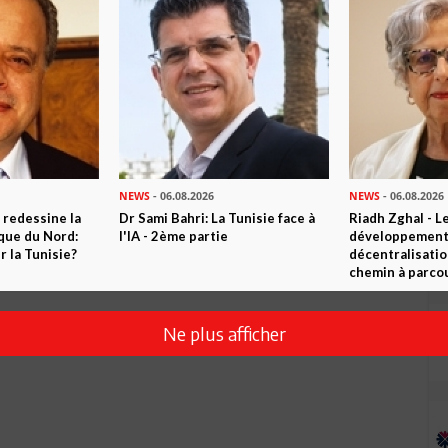
Envoyer
NEWS
- 06.08.2026
NEWS
- 06.08.2026
 redessine la
Dr Sami Bahri: La Tunisie face à
Riadh Zghal - L
ique du Nord:
l'IA - 2ème partie
développement:
 la Tunisie?
décentralisatio
chemin à parcou
Ne plus afficher