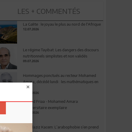
LES + COMMENTÉS
La Galite : le joyau le plus au nord de l'Afrique
12.07.2026
Le régime Tayibat: Les dangers des discours
nutritionnels simplistes et non validés
09.07.2026
Hommages ponctués au recteur Mohamed
Amara, décédé lundi : les mathématiques en
deuil
03.08.2026
Ahmed Friaa - Mohamed Amara:
l’Universitaire exemplaire
04.08.2026
Abdelaziz Kacem: L’arabophobie s’en prend