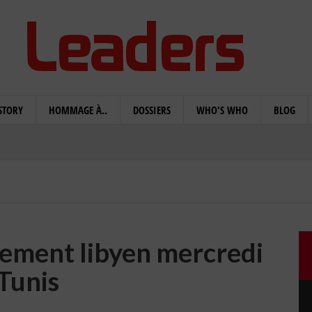
STORY
HOMMAGE À..
DOSSIERS
WHO'S WHO
BLOG
nement libyen mercredi
Tunis