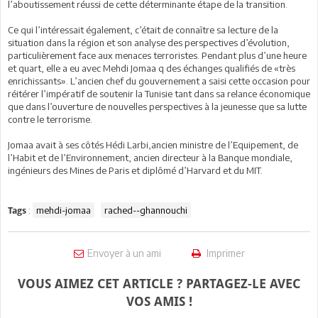
l’aboutissement réussi de cette déterminante étape de la transition.
Ce qui l’intéressait également, c’était de connaître sa lecture de la
situation dans la région et son analyse des perspectives d’évolution,
particulièrement face aux menaces terroristes. Pendant plus d’une heure
et quart, elle a eu avec Mehdi Jomaa q des échanges qualifiés de «très
enrichissants». L’ancien chef du gouvernement a saisi cette occasion pour
réitérer l’impératif de soutenir la Tunisie tant dans sa relance économique
que dans l’ouverture de nouvelles perspectives à la jeunesse que sa lutte
contre le terrorisme.
Jomaa avait à ses côtés Hédi Larbi,ancien ministre de l’Equipement, de
l’Habit et de l’Environnement, ancien directeur à la Banque mondiale,
ingénieurs des Mines de Paris et diplômé d’Harvard et du MIT.
:
mehdi-jomaa
rached--ghannouchi
Tags
Envoyer à un ami
Imprimer
VOUS AIMEZ CET ARTICLE ? PARTAGEZ-LE AVEC
VOS AMIS !