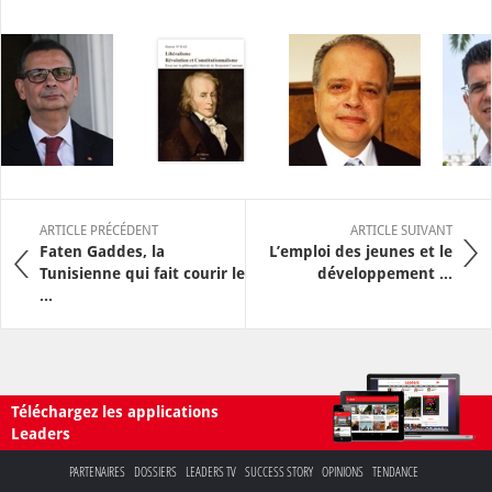
ARTICLE PRÉCÉDENT
ARTICLE SUIVANT
Faten Gaddes, la
L’emploi des jeunes et le
Tunisienne qui fait courir le
développement ...
...
Téléchargez les applications
Leaders
PARTENAIRES
DOSSIERS
LEADERS TV
SUCCESS STORY
OPINIONS
TENDANCE