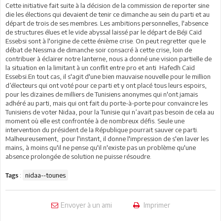
Cette initiative fait suite à la décision de la commission de reporter sine
die les élections qui devaient de tenir ce dimanche au sein du parti et au
départ de trois de ses membres. Les ambitions personnelles, l'absence
de structures élues et le vide abyssal laissé par le départ de Béji Caïd
Essebsi sont à l'origine de cette énième crise. On peut regretter que le
débat de Nessma de dimanche soir consacré à cette crise, loin de
contribuer à éclairer notre lanterne, nous a donné une vision partielle de
la situation en la limitant à un conflit entre pro et anti Hafedh Caïd
Essebsi.En tout cas, il s'agit d'une bien mauvaise nouvelle pour le million
d’électeurs qui ont voté pour ce parti et y ont placé tous leurs espoirs,
pour les dizaines de milliers de Tunisiens anonymes qui n'ont jamais
adhéré au parti, mais qui ont fait du porte-à-porte pour convaincre les
Tunisiens de voter Nidaa, pour la Tunisie qui n’avait pas besoin de cela au
moment où elle est confrontée à de nombreux défis. Seule une
intervention du président de la République pourrait sauver ce parti.
Malheureusement, pour l'instant, il donne l'impression de s'en laver les
mains, à moins qu'il ne pense qu'il n'existe pas un problème qu'une
absence prolongée de solution ne puisse résoudre.
:
nidaa--tounes
Tags
Envoyer à un ami
Imprimer