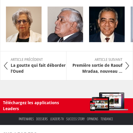
ARTICLE PRÉCÉDENT
ARTICLE SUIVANT
La goutte qui fait déborder
Première sortie de Raouf
l’Oued
Mradaa, nouveau ...
Téléchargez les applications
Leaders
PARTENAIRES
DOSSIERS
LEADERS TV
SUCCESS STORY
OPINIONS
TENDANCE