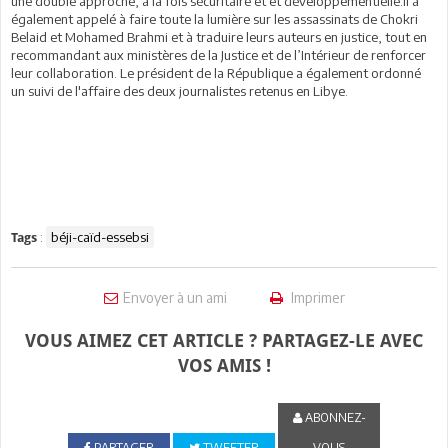
une double approche, à la fois sécuritaire et et développementielle.Il a
également appelé à faire toute la lumière sur les assassinats de Chokri
Belaid et Mohamed Brahmi et à traduire leurs auteurs en justice, tout en
recommandant aux ministères de la Justice et de l’Intérieur de renforcer
leur collaboration. Le président de la République a également ordonné
un suivi de l'affaire des deux journalistes retenus en Libye.
:
béji-caïd-essebsi
Tags
Envoyer à un ami
Imprimer
VOUS AIMEZ CET ARTICLE ? PARTAGEZ-LE AVEC
VOS AMIS !
ABONNEZ-
PARTAGER
TWEETER
VOUS