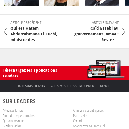
ARTICLE PRÉCÉDENT
ARTICLE SUIVANT
Qui est Hatem
Caïd Essebi au
Abderrahmane El Euchi,
gouvernement Jomaa :
ministre des ...
Restez ...
Téléchargez les applications
Leaders
PARTENAIRES
DOSSIERS
LEADERS TV
SUCCESS STORY
OPINIONS
TENDANCE
SUR LEADERS
Actualités Tunisie
Annuaire des entreprises
Annuaire de personnalités
Plan du site
Qui sommes nous
Contact
Leaders Mobile
Abonnez-vous au mensuel