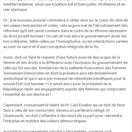
méditerranéenne, sinon une tradition bel et bien judéo-chrétienne et en
rien islamique.
Or, si le nouveau pouvoir commence à céder ainsi sur le coeur de cible de
ses valeurs humanistes et civiles, cela augure mal de l'aboutissement des
réformes qu'il est censé conduire dans le cadre de la réforme nécessaire
du droit positif tunisien ! On verrait mal alors le gouvernement abolir les
lois scélérates, telles celles sur l’homophobie, ou les interdictions variées
au nom du sacré et d’une conception intégriste de la foi.
Aussi, doit-on faire le requiem d'une future avancée des acquis de la
femme et des droits à la différence avec l’exclusion du gouvernement de
celle qui fut une des fondatrices de la vaillante Association des Femmes
Tunisiennes Démocrates et dont la présence aura été éminemment
symbolique et qui n’aura pas manqué de retombées bénéfiques pour le
nouvel État civil tunisien ? Ce serait alors pour le président de la
République renier ses engagements auprès des femmes qui composent
l'essentiel de son électorat !
Cependant, connaissant le talent de M. Caïd Essebsi qui se doit de faire
face à celui de son concurrent, devenu un partenaire obligé, M.
Ghannouchi, on doit s'attendre à des tours de sa part pour reprendre
l'initiative en matière des valeurs démocratiques.
Aussitôt le gouvernement adoubé à l'Assemblée, gageons qu'il