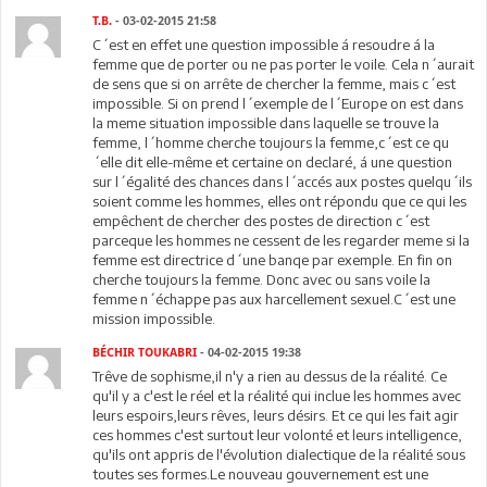
T.B.
- 03-02-2015 21:58
C´est en effet une question impossible á resoudre á la
femme que de porter ou ne pas porter le voile. Cela n´aurait
de sens que si on arrête de chercher la femme, mais c´est
impossible. Si on prend l´exemple de l´Europe on est dans
la meme situation impossible dans laquelle se trouve la
femme, l´homme cherche toujours la femme,c´est ce qu
´elle dit elle-même et certaine on declaré, á une question
sur l´égalité des chances dans l´accés aux postes quelqu´ils
soient comme les hommes, elles ont répondu que ce qui les
empêchent de chercher des postes de direction c´est
parceque les hommes ne cessent de les regarder meme si la
femme est directrice d´une banqe par exemple. En fin on
cherche toujours la femme. Donc avec ou sans voile la
femme n´échappe pas aux harcellement sexuel.C´est une
mission impossible.
BÉCHIR TOUKABRI
- 04-02-2015 19:38
Trêve de sophisme,il n'y a rien au dessus de la réalité. Ce
qu'il y a c'est le réel et la réalité qui inclue les hommes avec
leurs espoirs,leurs rêves, leurs désirs. Et ce qui les fait agir
ces hommes c'est surtout leur volonté et leurs intelligence,
qu'ils ont appris de l'évolution dialectique de la réalité sous
toutes ses formes.Le nouveau gouvernement est une