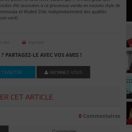
 toutes été associées à ce processus vendu en nouveu style de
ammouda et Khaled Zribi. Indépendamment des qualités
bon vent!
n ami
Imprimer
 ? PARTAGEZ-LE AVEC VOS AMIS !
TWEETER
ABONNEZ-VOUS
R CET ARTICLE
0
Commentaires
Commenter