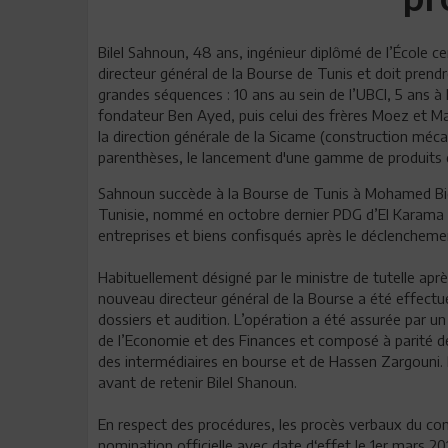
Bilel Sahnoun, 48 ans, ingénieur diplômé de l’École c
directeur général de la Bourse de Tunis et doit prendre
grandes séquences : 10 ans au sein de l’UBCI, 5 ans à 
fondateur Ben Ayed, puis celui des frères Moez et Ma
la direction générale de la Sicame (construction méc
parenthèses, le lancement d'une gamme de produits d
Sahnoun succède à la Bourse de Tunis à Mohamed Bich
Tunisie, nommé en octobre dernier PDG d’El Karama Ho
entreprises et biens confisqués après le déclencheme
Habituellement désigné par le ministre de tutelle apr
nouveau directeur général de la Bourse a été effectu
dossiers et audition. L’opération a été assurée par 
de l’Economie et des Finances et composé à parité de
des intermédiaires en bourse et de Hassen Zargouni. P
avant de retenir Bilel Shanoun.
En respect des procédures, les procès verbaux du com
nomination officielle avec date d‘effet le 1er mars 2