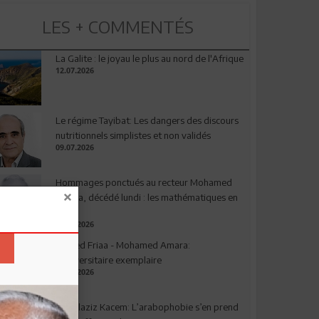
LES + COMMENTÉS
La Galite : le joyau le plus au nord de l'Afrique
12.07.2026
Le régime Tayibat: Les dangers des discours
nutritionnels simplistes et non validés
09.07.2026
Hommages ponctués au recteur Mohamed
Amara, décédé lundi : les mathématiques en
deuil
03.08.2026
Ahmed Friaa - Mohamed Amara:
l’Universitaire exemplaire
04.08.2026
Abdelaziz Kacem: L’arabophobie s’en prend