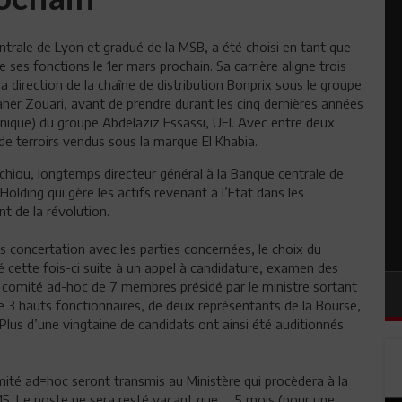
entrale de Lyon et gradué de la MSB, a été choisi en tant que
 ses fonctions le 1er mars prochain. Sa carrière aligne trois
la direction de la chaîne de distribution Bonprix sous le groupe
her Zouari, avant de prendre durant les cinq dernières années
anique) du groupe Abdelaziz Essassi, UFI. Avec entre deux
e terroirs vendus sous la marque El Khabia.
iou, longtemps directeur général à la Banque centrale de
lding qui gère les actifs revenant à l’Etat dans les
nt de la révolution.
ès concertation avec les parties concernées, le choix du
é cette fois-ci suite à un appel à candidature, examen des
un comité ad-hoc de 7 membres présidé par le ministre sortant
 3 hauts fonctionnaires, de deux représentants de la Bourse,
lus d’une vingtaine de candidats ont ainsi été auditionnés
ité ad=hoc seront transmis au Ministère qui procèdera à la
015. Le poste ne sera resté vacant que … 5 mois (pour une