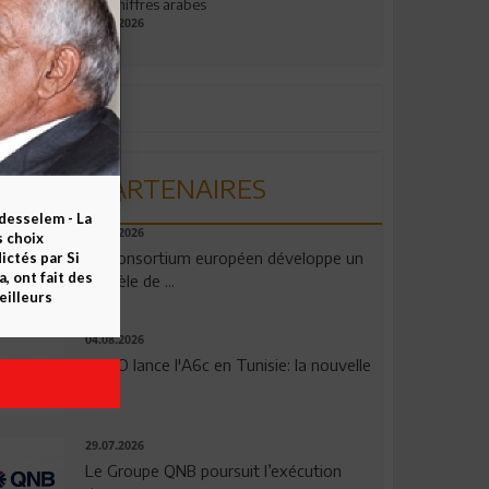
aux chiffres arabes
09.07.2026
PARTENAIRES
esselem - La
06.08.2026
s choix
Un consortium européen développe un
ctés par Si
 ont fait des
modèle de ...
eilleurs
04.08.2026
OPPO lance l'A6c en Tunisie: la nouvelle
...
29.07.2026
Le Groupe QNB poursuit l’exécution