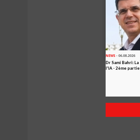
NEWS
- 06.08.2026
Dr Sami Bahri: La
l'IA - 2ème partie