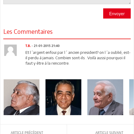
Envoyer
Les Commentaires
T.B.
- 21-01-2015 21:40
Et l´argent enfoui par l´ ancien president? on l´a oublié, est-
il perdu á jamais. Combien sont-ils . Voilà aussi pourquoi il
faut y être á la rencontre.
ARTICLE PRÉCÉDENT
ARTICLE SUIVANT