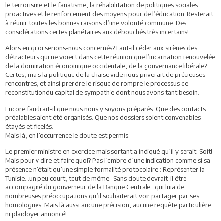
le terrorisme et le fanatisme, la réhabilitation de politiques sociales
proactives et le renforcement des moyens pour de l’éducation. Resterait
à réunir toutes les bonnes raisons d’une volonté commune. Des
considérations certes planétaires aux débouchés très incertains!
Alors en quoi serions-nous concernés? Faut-il céder aux sirènes des
détracteurs qui ne voient dans cette réunion que l’incarnation renouvelée
de la domination économique occidentale, de la gouvernance libérale?
Certes, mais la politique de la chaise vide nous priverait de précieuses
rencontres, et ainsi prendre le risque de rompre le processus de
reconstitutiondu capital de sympathie dont nous avons tant besoin.
Encore faudrait-il que nous nous y soyons préparés. Que des contacts
préalables aient été organisés. Que nos dossiers soient convenables
étayés et ficelés.
Mais là, en l’occurrence le doute est permis.
Le premier ministre en exercice mais sortant a indiqué qu’il y serait. Soit!
Mais pour y dire et faire quoi? Pas l’ombre d’une indication comme si sa
présence n’était qu’une simple formalité protocolaire : Représenter la
Tunisie…un peu court, tout de même. Sans doute devrait-il être
accompagné du gouverneur de la Banque Centrale…qui luia de
nombreuses préoccupations qu’il souhaiterait voir partager par ses
homologues. Mais là aussi aucune précision, aucune requête particulière
ni plaidoyer annoncé!