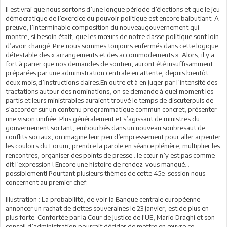
Il est vrai que nous sortons d’une longue période d’élections et que le jeu
démocratique de l’exercice du pouvoir politique est encore balbutiant. A
preuve, l’interminable composition du nouveaugouvernement qui
montre, si besoin était, que les mœurs de notre classe politique sont loin
d’avoir changé. Pire nous sommes toujours enfermés dans cette logique
détestable des « arrangements et des accommodements ». Alors, il y a
fort à parier que nos demandes de soutien, auront été insuffisamment
préparées par une administration centrale en attente, depuis bientôt
deux mois,d’instructions claires.En outre et à en juger par l’intensité des
tractations autour des nominations, on se demande à quel moment les
partis et leurs ministrables auraient trouvé le temps de discuterpuis de
s’accorder sur un contenu programmatique commun concret, présenter
une vision unifiée. Plus généralement et s’agissant de ministres du
gouvernement sortant, embourbés dans un nouveau soubresaut de
conflits sociaux, on imagine leur peu d’empressement pour aller arpenter
les couloirs du Forum, prendre la parole en séance plénière, multiplier les
rencontres, organiser des points de presse…le cœur n’y est pas comme
dit l’expression ! Encore une histoire de rendez-vous manqué…
possiblement! Pourtant plusieurs thèmes de cette 45e session nous
concernent au premier chef.
Illustration : La probabilité, de voir la Banque centrale européenne
annoncer un rachat de dettes souveraines le 23 janvier, est de plus en
plus forte. Confortée par la Cour de Justice de l'UE, Mario Draghi et son
conseil d’administration pourrait décider de mettre en œuvre ce