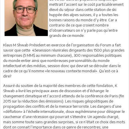
mettrait l’accent sur le coût particulièrement
élevé du séjour dans cette station de ski
huppée des alpes suisses, il y a toutes les
bonnes raisons du monde d’y être. Car a
contrario de ce que croient nombre
d’observateurs on n’y parle pas qu’entre
grands de ce monde.
Klaus M Shwab Président en exercice de l’organisation du Forum a fait
savoir que cette 45esession réunirales dirigeants des 1500 plus grandes
entreprises (5 MM$ au minimum chacune), 300 responsables politiques
du monde entier ainsi que nombreuses personnalités du monde
intellectuel et des médias, session donc qui devrait se dérouler dans le
cadre de ce qu’il nomme «le nouveau contexte mondial». Qu’est-ce à
dire?
Assuré du soutien de la majorité des membres de cette fondation, K
Shwab a livré les principaux axes de discussion et d’échange: le
changement climatique et l’accord attendu de la conférence de Paris (fin
2015 sur la réduction des émissions). Les risques géopolitiques de
propagation des conflits et de la menace terroriste. Les dangers d’une
«déflation» à l’échelle internationale, doux euphémisme pour désigner le
cauchemar d’une récession qui pourrait s’étendre. Un agenda chargé,
mais somme toute sans grandes surprises, si ce n’était ce choix des mots
dont on connait l’importance dans ce genre de rencontres; une