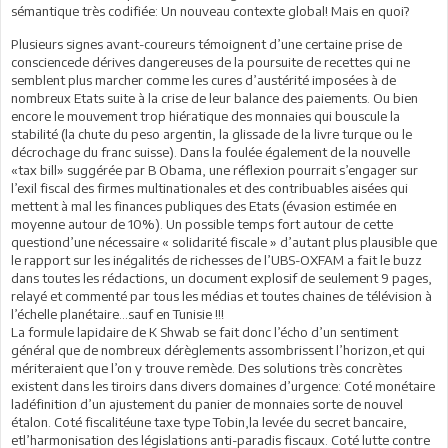
sémantique très codifiée: Un nouveau contexte global! Mais en quoi?
Plusieurs signes avant-coureurs témoignent d’une certaine prise de
consciencede dérives dangereuses de la poursuite de recettes qui ne
semblent plus marcher comme les cures d’austérité imposées à de
nombreux Etats suite à la crise de leur balance des paiements. Ou bien
encore le mouvement trop hiératique des monnaies qui bouscule la
stabilité (la chute du peso argentin, la glissade de la livre turque ou le
décrochage du franc suisse). Dans la foulée également de la nouvelle
«tax bill» suggérée par B Obama, une réflexion pourrait s’engager sur
l’exil fiscal des firmes multinationales et des contribuables aisées qui
mettent à mal les finances publiques des Etats (évasion estimée en
moyenne autour de 10%). Un possible temps fort autour de cette
questiond’une nécessaire « solidarité fiscale » d’autant plus plausible que
le rapport sur les inégalités de richesses de l’UBS-OXFAM a fait le buzz
dans toutes les rédactions, un document explosif de seulement 9 pages,
relayé et commenté par tous les médias et toutes chaines de télévision à
l’échelle planétaire…sauf en Tunisie !!!
La formule lapidaire de K Shwab se fait donc l’écho d’un sentiment
général que de nombreux dérèglements assombrissent l’horizon,et qui
mériteraient que l’on y trouve remède. Des solutions très concrètes
existent dans les tiroirs dans divers domaines d’urgence: Coté monétaire
ladéfinition d’un ajustement du panier de monnaies sorte de nouvel
étalon. Coté fiscalitéune taxe type Tobin,la levée du secret bancaire,
etl’harmonisation des législations anti-paradis fiscaux. Coté lutte contre