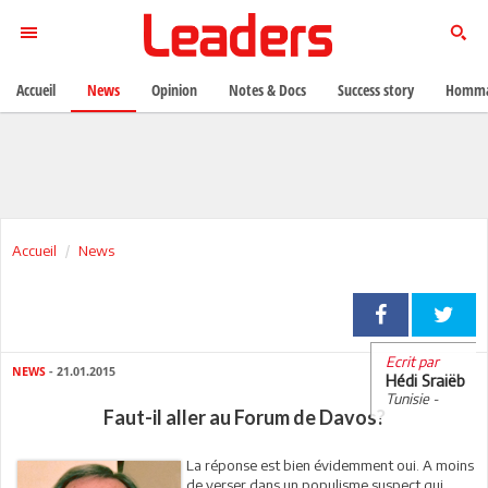
Accueil
News
Opinion
Notes & Docs
Success story
Homma
Accueil
News
Ecrit par
NEWS
- 21.01.2015
Hédi Sraiëb
Tunisie -
Faut-il aller au Forum de Davos?
La réponse est bien évidemment oui. A moins
de verser dans un populisme suspect qui