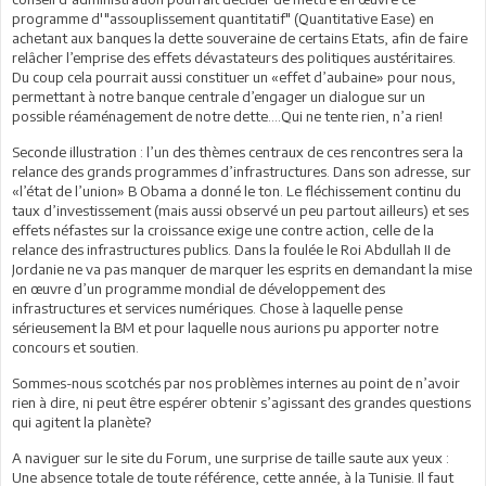
programme d'"assouplissement quantitatif" (Quantitative Ease) en
achetant aux banques la dette souveraine de certains Etats, afin de faire
relâcher l’emprise des effets dévastateurs des politiques austéritaires.
Du coup cela pourrait aussi constituer un «effet d’aubaine» pour nous,
permettant à notre banque centrale d’engager un dialogue sur un
possible réaménagement de notre dette….Qui ne tente rien, n’a rien!
Seconde illustration : l’un des thèmes centraux de ces rencontres sera la
relance des grands programmes d’infrastructures. Dans son adresse, sur
«l’état de l’union» B Obama a donné le ton. Le fléchissement continu du
taux d’investissement (mais aussi observé un peu partout ailleurs) et ses
effets néfastes sur la croissance exige une contre action, celle de la
relance des infrastructures publics. Dans la foulée le Roi Abdullah II de
Jordanie ne va pas manquer de marquer les esprits en demandant la mise
en œuvre d’un programme mondial de développement des
infrastructures et services numériques. Chose à laquelle pense
sérieusement la BM et pour laquelle nous aurions pu apporter notre
concours et soutien.
Sommes-nous scotchés par nos problèmes internes au point de n’avoir
rien à dire, ni peut être espérer obtenir s’agissant des grandes questions
qui agitent la planète?
A naviguer sur le site du Forum, une surprise de taille saute aux yeux :
Une absence totale de toute référence, cette année, à la Tunisie. Il faut