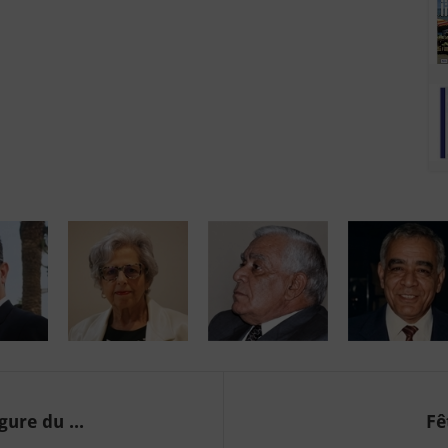
ure du ...
Fê