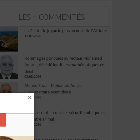
LES + COMMENTÉS
La Galite : le joyau le plus au nord de l'Afrique
12.07.2026
Hommages ponctués au recteur Mohamed
Amara, décédé lundi : les mathématiques en
deuil
03.08.2026
Ahmed Friaa - Mohamed Amara:
l’Universitaire exemplaire
04.08.2026
Chiens errants : concilier sécurité publique et
bien-être animal
17.07.2026
Espagne-Argentine 1-0 ap : Un champion