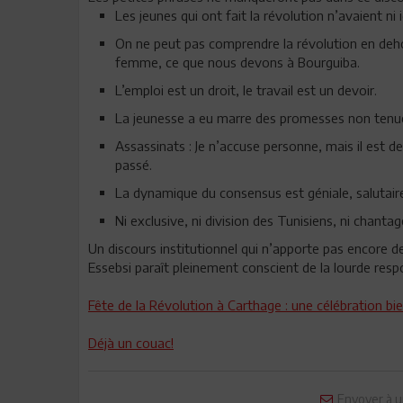
Les jeunes qui ont fait la révolution n’avaient ni 
On ne peut pas comprendre la révolution en dehor
femme, ce que nous devons à Bourguiba.
L’emploi est un droit, le travail est un devoir.
La jeunesse a eu marre des promesses non tenues,
Assassinats : Je n’accuse personne, mais il est d
passé.
La dynamique du consensus est géniale, salutair
Ni exclusive, ni division des Tunisiens, ni chanta
Un discours institutionnel qui n’apporte pas encore d
Essebsi paraît pleinement conscient de la lourde respo
Fête de la Révolution à Carthage : une célébration bi
Déjà un couac!
Envoyer à u