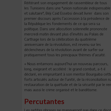
Réitérant son engagement de rassembleur de tous
les Tunisiens dans une "union nationale indispensable
et salutaire", Béji Caïd Essebsi devait livrer dans son
premier discours après l’accession à la présidence de
la République les fondements de ce qui sera sa
politique. Dans une allocution solennelle prononcée
mercredi matin devant plus d’invités au Palais de
Carthage lors de la célébration du quatrième
anniversaire de la révolution, est revenu sur les
déclencheurs de la révolution avant de surfer sur
pratiquement tous les principaux thèmes d’acuité.
« Nous entamons aujourd’hui un nouveau parcours,
long, exigeant et accéléré : le grand combat, a-t-il
déclaré, en empruntant à son mentor Bourguiba cette 
forts articulés autour de l’unité, de la réconciliation n
restauration de la quiétude et de la sécurité par le r
mais aussi le crime organisé et le banditisme.
Percutantes
Les petites phrases ne manqueront pas dans ce discou