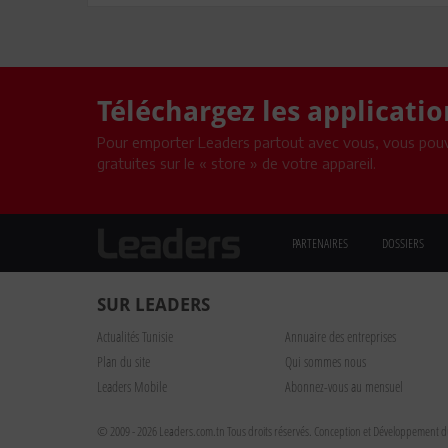
Téléchargez les applicati
Pour emporter Leaders partout avec vous, vous pouv
gratuites sur le « store » de votre appareil.
PARTENAIRES
DOSSIERS
SUR LEADERS
Actualités Tunisie
Annuaire des entreprises
Plan du site
Qui sommes nous
Leaders Mobile
Abonnez-vous au mensuel
© 2009 - 2026 Leaders.com.tn Tous droits réservés.
Conception et Développement du