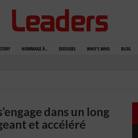
STORY
HOMMAGE À..
DOSSIERS
WHO'S WHO
BLOG
 s’engage dans un long
geant et accéléré