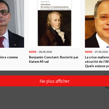
Envoyer
NEWS
- 08.08.2026
NEWS
- 07.08.2026
ntière comme
Benjamin Constant: Revisité par
La crise malien
Hatem M’rad
sécurité de l'A
Quels enjeux po
Ne plus afficher