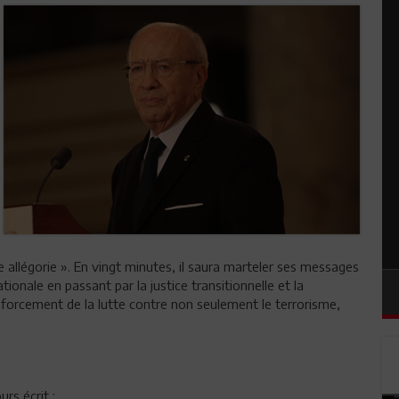
allégorie ». En vingt minutes, il saura marteler ses messages
ationale en passant par la justice transitionnelle et la
enforcement de la lutte contre non seulement le terrorisme,
rs écrit :