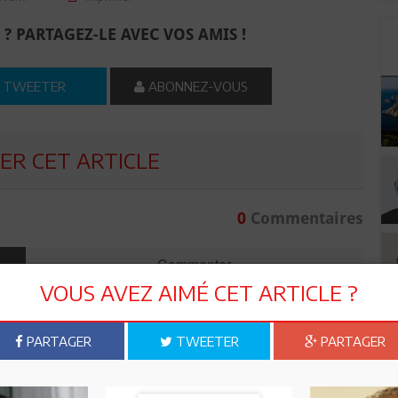
 ? PARTAGEZ-LE AVEC VOS AMIS !
TWEETER
ABONNEZ-VOUS
R CET ARTICLE
0
Commentaires
Commenter
VOUS AVEZ AIMÉ CET ARTICLE ?
PARTAGER
TWEETER
PARTAGER