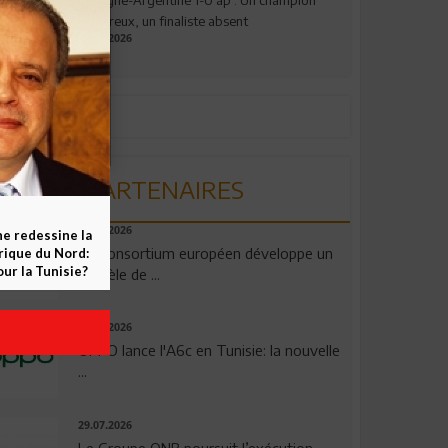
valeureux, un finaliste absent
19.07.2026
PARTENAIRES
06.08.2026
ne redessine la
Un consortium européen développe un
frique du Nord:
ur la Tunisie?
modèle de ...
04.08.2026
OPPO lance l'A6c en Tunisie: la nouvelle
...
29.07.2026
Le Groupe QNB poursuit l’exécution