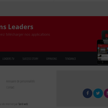
ons Leaders
ez télécharger nos applications
LEADERS TV
SUCCESS STORY
OPINIONS
TENDANCE
Annuaire de personnalités
Contact
 site internet par
Tanit web