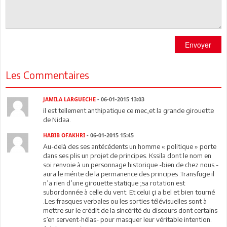
Envoyer
Les Commentaires
JAMILA LARGUECHE
- 06-01-2015 13:03
il est tellement anthipatique ce mec,et la grande girouette
de Nidaa.
HABIB OFAKHRI
- 06-01-2015 15:45
Au-delà des ses antécédents un homme « politique » porte
dans ses plis un projet de principes. Kssila dont le nom en
soi renvoie à un personnage historique -bien de chez nous -
aura le mérite de la permanence des principes .Transfuge il
n’a rien d’une girouette statique ;sa rotation est
subordonnée à celle du vent. Et celui çi a bel et bien tourné
.Les frasques verbales ou les sorties télévisuelles sont à
mettre sur le crédit de la sincérité du discours dont certains
s’en servent-hélas- pour masquer leur véritable intention.