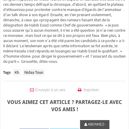
ces derniers temps défrayé la chronique, d'abord, en quittant le plateau
d’ettounissia pour protester contre le manque d’égards de l’animateur
d’un talk show à son égard. Ensuite, en s'en prenant violemment,
dimanche, à ceux qui «propagent des rumeurs faisant état de la
désignation de Habib Essid comme Chef de gouvernement». « Je puis
vous assurer qu’à aucun moment, il n’en a été question. Je n’ai rien contre
ce monsieur, mais tout ce qui se dit à son propos est faux. Bien plus, à
aucun moment, son nom n’a été cité parmi les candidats à ce poste » a-t-
il déclaré. Le lendemain après que cette information se fut avérée, le
même Kessila s’est répandu en louanges sur Habib Essid le qualifiant...«
d’homme idoine pour diriger le gouvernement » et l’assurant du soutien
du parti ». Girouette, dites-vous.
:
Kh
Nidaa Toun
Tags
Envoyer à un ami
Imprimer
VOUS AIMEZ CET ARTICLE ? PARTAGEZ-LE AVEC
VOS AMIS !
ABONNEZ-