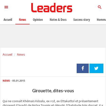
Accueil
News
Opinion
Notes & Docs
Success story
Homma
Accueil
News
NEWS
- 05.01.2015
Girouette, dites-vous
Qui ne connaît Khémaïs Késsila, ex rcd, ex Ettakattol et présentement
dirigeant (Qiyadi) de Nidaa Tounès et député. D'habitude très discret, il a