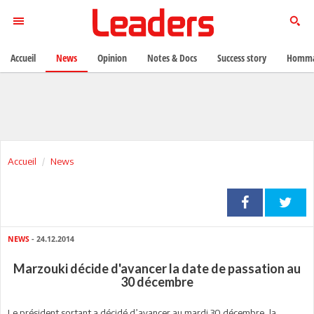
Accueil
News
Opinion
Notes & Docs
Success story
Homma
Accueil
News
NEWS
- 24.12.2014
Marzouki décide d'avancer la date de passation au
30 décembre
Le président sortant a décidé d’avancer au mardi 30 décembre, la