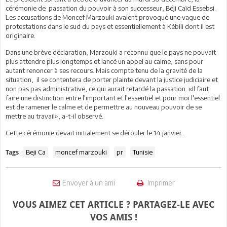
cérémonie de
passation du pouvoir à son successeur, Béji Caïd Essebsi.
Les accusations de Moncef Marzouki avaient provoqué une vague de
protestations dans le sud du pays et essentiellement à Kébili dont il est
originaire.
Dans une brève déclaration, Marzouki a reconnu que le pays ne pouvait
plus attendre plus longtemps et lancé un appel au calme, sans pour
autant renoncer à ses recours. Mais compte tenu de la gravité de la
situation, il se contentera de porter plainte devant la justice judiciaire et
non pas pas administrative, ce qui aurait retardé la passation. «Il faut
faire une distinction entre l'important et l'essentiel et pour moi l'essentiel
est de ramener le calme et de permettre au nouveau pouvoir de se
mettre au travail», a-t-il observé.
Cette cérémonie devait initialement se dérouler le 14 janvier.
:
Beji Ca
moncef marzouki
pr
Tunisie
Tags
Envoyer à un ami
Imprimer
VOUS AIMEZ CET ARTICLE ? PARTAGEZ-LE AVEC
VOS AMIS !