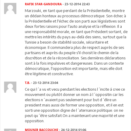
RAFIK SFAR-GANDOURA
- 23-12-2014 22:43
Marzouki, en tant que perdant de la Présidentielle, montre
un dédain honteux au processus démocratique. Son échec à
la Présidentielle et l'échec de son parti aux législatives sont
deux fortes raisons pour l'auto analyse et la réflexion. Il a
une responsabilité morale, en tant que Président sortant, de
mettre les intérèts du pays au-delà des siens, surtout que la
Tunisie a besoin de stabilité sociale, sécuritaire et
économique. Il commandera plus de respect auprès de ses
partisans et auprès du peuple s'il choisit le chemin de la
discrétion et de la réconciliation. Ses.dernières déclarations
sont à la fois impulsives et dangereuses. Dans un contexte
démocratique, l'opposition est importante, mais elle doit
être légitime et constructive.
T.B.
- 23-12-2014 23:04
Ce qui l´a vu et vecu pendant les elections l´incite á cree ce
mouvement ou plutôt donner un nom á l´oppositin car les
elections n´avaient pas seulement pour but d´élire un
president mais aussi de former une opposition, et il en est
sorti une opposition digne de l´aternance politique. on ne
peut qu´être satisfait.On a maintenant une majorité et une
opposition.
MOUNIR BACCOUCHE
- 24-12-2014 01:06