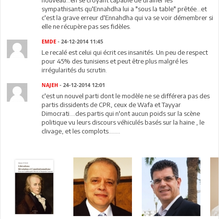
nouveau...en se croyant capable de drainer les
sympathisants qu'Ennahdha lui a "sous la table" prêtée...et
c'est la grave erreur d'Ennahdha qui va se voir démembrer si
elle ne récupère pas ses fidèles.
EMDE
- 24-12-2014 11:45
Le recalé est celui qui écrit ces insanités. Un peu de respect
pour 45% des tunisiens et peut être plus malgré les
irrégularités du scrutin.
NAJEH
- 24-12-2014 12:01
c'est un nouvel parti dont le modèle ne se différera pas des
partis dissidents de CPR, ceux de Wafa et Tayyar
Dimocrati....des partis qui n'ont aucun poids sur la scène
politique vu leurs discours véhiculés basés sur la haine , le
clivage, et les complots........