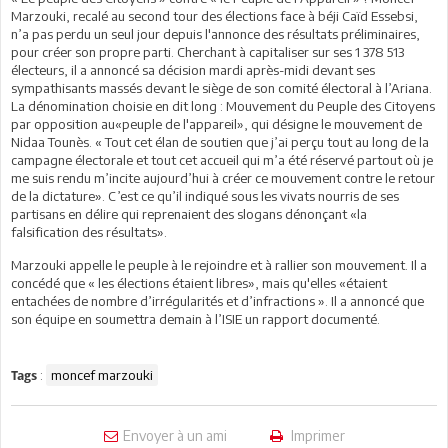
Marzouki, recalé au second tour des élections face à béji Caïd Essebsi,
n’a pas perdu un seul jour depuis l'annonce des résultats préliminaires,
pour créer son propre parti. Cherchant à capitaliser sur ses 1 378 513
électeurs, il a annoncé sa décision mardi après-midi devant ses
sympathisants massés devant le siège de son comité électoral à l’Ariana.
La dénomination choisie en dit long : Mouvement du Peuple des Citoyens
par opposition au«peuple de l'appareil», qui désigne le mouvement de
Nidaa Tounès. « Tout cet élan de soutien que j’ai perçu tout au long de la
campagne électorale et tout cet accueil qui m’a été réservé partout où je
me suis rendu m’incite aujourd’hui à créer ce mouvement contre le retour
de la dictature». C’est ce qu’il indiqué sous les vivats nourris de ses
partisans en délire qui reprenaient des slogans dénonçant «la
falsification des résultats».
Marzouki appelle le peuple à le rejoindre et à rallier son mouvement. Il a
concédé que « les élections étaient libres», mais qu'elles «étaient
entachées de nombre d’irrégularités et d’infractions ». Il a annoncé que
son équipe en soumettra demain à l’ISIE un rapport documenté.
:
moncef marzouki
Tags
Envoyer à un ami
Imprimer