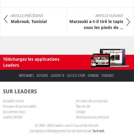
ARTICLE PRÉCÉDENT
ARTICLE SUIVANT
Mabrouk, Tunisia!
Marzouki a-t-il tiré le tapis
sous les pieds de ...
Téléchargez les applications
Leaders
PARTENAIRES
DOSSIERS
LEADERS TV
SUCCESS STORY
OPINIONS
TENDANCE
SUR LEADERS
Actualités Tunisie
Annuaire des entreprises
Annuaire de personnalités
Plan du site
Qui sommes nous
Contact
Leaders Mobile
Abonnez-vous au mensuel
© 2009 - 2026 Leaders.com.tn Tous droits réservés.
Conception et Développement du site internet par
Tanit web