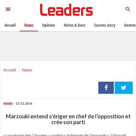
Accueil
News
Opinion
Notes & Docs
Success story
Homma
Accueil
News
NEWS
- 23.12.2014
Marzouki entend s'ériger en chef de l'opposition et
crée son parti
« Le peuple des Citoyens » contre « le Peuple de l’Appareil » ? Moncef