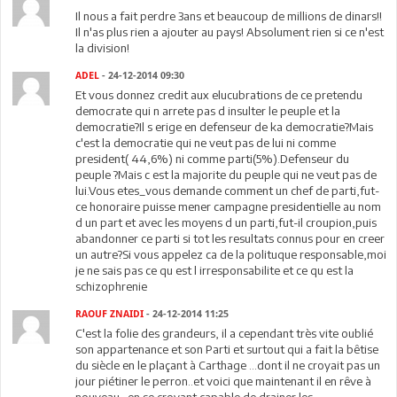
Il nous a fait perdre 3ans et beaucoup de millions de dinars!!
Il n'as plus rien a ajouter au pays! Absolument rien si ce n'est
la division!
ADEL
- 24-12-2014 09:30
Et vous donnez credit aux elucubrations de ce pretendu
democrate qui n arrete pas d insulter le peuple et la
democratie?Il s erige en defenseur de ka democratie?Mais
c'est la democratie qui ne veut pas de lui ni comme
president( 44,6%) ni comme parti(5%).Defenseur du
peuple ?Mais c est la majorite du peuple qui ne veut pas de
lui.Vous etes_vous demande comment un chef de parti,fut-
ce honoraire puisse mener campagne presidentielle au nom
d un part et avec les moyens d un parti,fut-il croupion,puis
abandonner ce parti si tot les resultats connus pour en creer
un autre?Si vous appelez ca de la polituque responsable,moi
je ne sais pas ce qu est l irresponsabilite et ce qu est la
schizophrenie
RAOUF ZNAIDI
- 24-12-2014 11:25
C'est la folie des grandeurs, il a cependant très vite oublié
son appartenance et son Parti et surtout qui a fait la bêtise
du siècle en le plaçant à Carthage ...dont il ne croyait pas un
jour piétiner le perron..et voici que maintenant il en rêve à