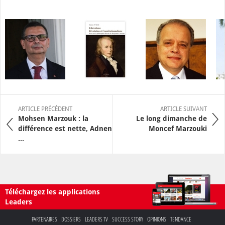
ARTICLE PRÉCÉDENT
ARTICLE SUIVANT
Mohsen Marzouk : la
Le long dimanche de
différence est nette, Adnen
Moncef Marzouki
...
Téléchargez les applications
Leaders
PARTENAIRES
DOSSIERS
LEADERS TV
SUCCESS STORY
OPINIONS
TENDANCE