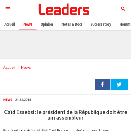
Accueil
News
Opinion
Notes & Docs
Success story
Homma
Accueil
News
NEWS
- 21.12.2014
Caïd Essebsi : le président de la République doit être
un rassembleur
En début se soirée, M. Béji Caïd Essebsi
a salué dans une brève