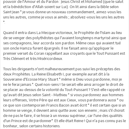
pouvoir de l'Amour et du Pardon : Jesus Christ et Mohamed (que le salut
et la bénédiction d'Allah soient sur Lui). On lit ainsi dans la Bible selon
Saint Jean " je vous donne un nouveau commandement, aimez-vous les
uns les autres, comme je vous ai aimés ; absolvez-vous les uns les autres
".
Quand il entra dans La Mecque victorieux, le Prophète de l'Islam au lieu
de se venger des polythéistes qui l'avaient longtemps martyrisé ainsi que
ses compagnons, leur accorda son pardon. Même ceux qui avaient tué
son oncle Hamza furent épargnés. Il ne faisait ainsi qu'appliquer le
premier verset du Coran rappellant aux croyants que le Tout Puissant est
Très Clément et très Miséricordieux.
Tous les dirigeants n'ont malheureusement pas suivi les préceptes des
deux Prophètes. La Reine Elisabeth I, par exemple aurait dit à la
Souveraine d'Ecosse Mary Stuart " même si Dieu vous pardonne, moi je
ne le ferai jamais ". Quel non-sens ! Se serait-elle ainsi arroger le droit de
se placer au-dessus de la volonté du Tout-Puissant ? S'est-elle rappelé ce
qu'avait dit Jesus selon Saint - Mathieu " si vous pardonnez aux hommes
leurs offenses, Votre Père qui est aux Cieux, vous pardonnera aussi " ou
ce que son contemporain Francis Bacon avait écrit " il est certain que si un
homme se venge, il devient ainsi quitte avec son ennemi ; mais s'il choisit
de ne pas le faire, il se hisse à un niveau supérieur, car l'une des qualités
d'un Prince est de pardonner". Et elle était Reine ! Qui n'a pas connu pas le
bonheur, selon certains historiens.