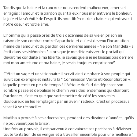
Tandis que la haine et la rancoeur nous rendent malheureux, amers et
enragés ; l'amour et le pardon quant à eux nous mènent vers le bonheur,
la joie et la sérénité de l'esprit. Ils nous libèrent des chaines qui entravent
notre coeur et notre âme.
L'homme qui a passé près de trois décennies de sa vie en prison en
raison de son combat contre l'apartheid et qui est devenu l'incarnation
même de l'amour et du pardon ces dernières années - Nelson Mandela - a
écrit dans ses Mémoires " alors que je me dirigeais vers le portail qui
devait me conduite à ma liberté, je savais que si je ne laissais pas derrière
moi mon amertume et ma haine, je serais toujours emprisonné".
C'était un sage et un visionnaire. Il servit ainsi de phare à son peuple qui
suivit son exemple et instaura la " Commission Vérité et Réconciliation «,
laquelle permit en peu de temps à l'Afrique du Sud de dépasser son
sombre passé et de baliser le chemin vers des lendemains qui chantent.
Pardonner, c'est en quelque sorte mettre de côté les souvenirs
douloureux en les remplaçant par un avenir radieux. C'est un processus
visant à se réconcilier.
Madiba a prouvé à ses adversaires, pendant des dizaines d’années, qu'ils
ne pouvaient pas le briser.
Une fois au pouvoir, il est parvenu à convaincre ses partisans à délaisser
toute tentation de se venger et à travailler ensemble pour une meilleure "