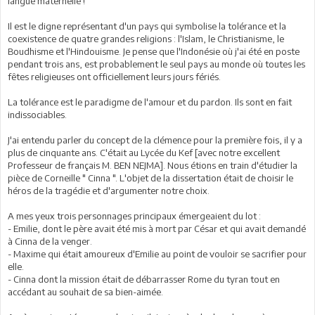
langue maternelle !
Il est le digne représentant d'un pays qui symbolise la tolérance et la
coexistence de quatre grandes religions : l'Islam, le Christianisme, le
Boudhisme et l'Hindouisme. Je pense que l'Indonésie où j'ai été en poste
pendant trois ans, est probablement le seul pays au monde où toutes les
fêtes religieuses ont officiellement leurs jours fériés.
La tolérance est le paradigme de l'amour et du pardon. Ils sont en fait
indissociables.
J'ai entendu parler du concept de la clémence pour la première fois, il y a
plus de cinquante ans. C'était au Lycée du Kef [avec notre excellent
Professeur de français M. BEN NEJMA]. Nous étions en train d'étudier la
pièce de Corneille " Cinna ". L'objet de la dissertation était de choisir le
héros de la tragédie et d'argumenter notre choix.
A mes yeux trois personnages principaux émergeaient du lot :
- Emilie, dont le père avait été mis à mort par César et qui avait demandé
à Cinna de la venger.
- Maxime qui était amoureux d'Emilie au point de vouloir se sacrifier pour
elle.
- Cinna dont la mission était de débarrasser Rome du tyran tout en
accédant au souhait de sa bien-aimée.