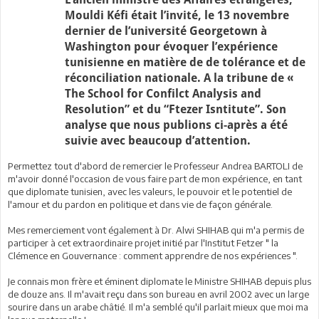
L’ancien ministre des Affaires étrangères,
Mouldi Kéfi était l’invité, le 13 novembre
dernier de l’université Georgetown à
Washington pour évoquer l’expérience
tunisienne en matière de de tolérance et de
réconciliation nationale. A la tribune de «
The School for Confilct Analysis and
Resolution” et du “Ftezer Isntitute”. Son
analyse que nous publions ci-après a été
suivie avec beaucoup d’attention.
Permettez tout d'abord de remercier le Professeur Andrea BARTOLI de
m'avoir donné l'occasion de vous faire part de mon expérience, en tant
que diplomate tunisien, avec les valeurs, le pouvoir et le potentiel de
l'amour et du pardon en politique et dans vie de façon générale.
Mes remerciement vont également à Dr. Alwi SHIHAB qui m'a permis de
participer à cet extraordinaire projet initié par l'Institut Fetzer " la
Clémence en Gouvernance : comment apprendre de nos expériences ".
Je connais mon frère et éminent diplomate le Ministre SHIHAB depuis plus
de douze ans. Il m'avait reçu dans son bureau en avril 2002 avec un large
sourire dans un arabe châtié. Il m'a semblé qu'il parlait mieux que moi ma