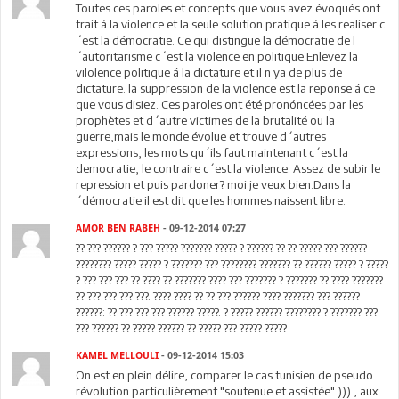
Toutes ces paroles et concepts que vous avez évoqués ont
trait á la violence et la seule solution pratique á les realiser c
´est la démocratie. Ce qui distingue la démocratie de l
´autoritarisme c´est la violence en politique.Enlevez la
vilolence politique á la dictature et il n ya de plus de
dictature. la suppression de la violence est la reponse á ce
que vous disiez. Ces paroles ont été pronóncées par les
prophètes et d´autre victimes de la brutalité ou la
guerre,mais le monde évolue et trouve d´autres
expressions, les mots qu´ils faut maintenant c´est la
democratie, le contraire c´est la violence. Assez de subir le
repression et puis pardoner? moi je veux bien.Dans la
´démocratie il est dit que les hommes naissent libre.
AMOR BEN RABEH
- 09-12-2014 07:27
?? ??? ?????? ? ??? ????? ??????? ????? ? ?????? ?? ?? ????? ??? ??????
???????? ????? ????? ? ??????? ??? ???????? ??????? ?? ?????? ????? ? ?????
? ??? ??? ??? ?? ???? ?? ??????? ???? ??? ??????? ? ??????? ?? ???? ???????
?? ??? ??? ??? ???. ???? ???? ?? ?? ??? ?????? ???? ??????? ??? ??????
??????: ?? ??? ??? ??? ?????? ?????. ? ????? ?????? ???????? ? ??????? ???
??? ?????? ?? ????? ?????? ?? ????? ??? ????? ?????
KAMEL MELLOULI
- 09-12-2014 15:03
On est en plein délire, comparer le cas tunisien de pseudo
révolution particulièrement "soutenue et assistée" ))) , aux