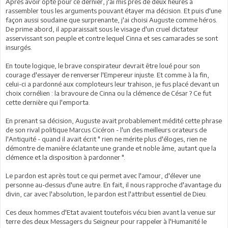
Après avoir opté pour ce dernier, j'ai mis près de deux heures à
rassembler tous les arguments pouvant étayer ma décision. Et puis d'une
façon aussi soudaine que surprenante, j'ai choisi Auguste comme héros.
De prime abord, il apparaissait sous le visage d'un cruel dictateur
asservissant son peuple et contre lequel Cinna et ses camarades se sont
insurgés.
En toute logique, le brave conspirateur devrait être loué pour son
courage d'essayer de renverser l'Empereur injuste. Et comme à la fin,
celui-ci a pardonné aux comploteurs leur trahison, je fus placé devant un
choix cornélien : la bravoure de Cinna ou la clémence de César ? Ce fut
cette dernière qui l'emporta.
En prenant sa décision, Auguste avait probablement médité cette phrase
de son rival politique Marcus Cicéron - l'un des meilleurs orateurs de
l'Antiquité - quand il avait écrit " rien ne mérite plus d'éloges, rien ne
démontre de manière éclatante une grande et noble âme, autant que la
clémence et la disposition à pardonner ".
Le pardon est après tout ce qui permet avec l'amour, d'élever une
personne au-dessus d'une autre. En fait, il nous rapproche d'avantage du
divin, car avec l'absolution, le pardon est l'attribut essentiel de Dieu.
Ces deux hommes d'Etat avaient toutefois vécu bien avant la venue sur
terre des deux Messagers du Seigneur pour rappeler à l'Humanité le