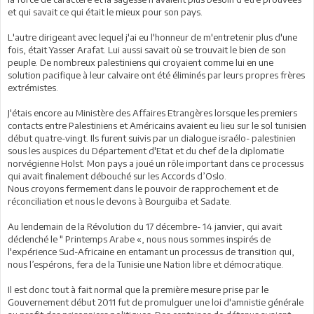
et qui savait ce qui était le mieux pour son pays.
L'autre dirigeant avec lequel j'ai eu l'honneur de m'entretenir plus d'une
fois, était Yasser Arafat. Lui aussi savait où se trouvait le bien de son
peuple. De nombreux palestiniens qui croyaient comme lui en une
solution pacifique à leur calvaire ont été éliminés par leurs propres frères
extrémistes.
J'étais encore au Ministère des Affaires Etrangères lorsque les premiers
contacts entre Palestiniens et Américains avaient eu lieu sur le sol tunisien
début quatre-vingt. Ils furent suivis par un dialogue israélo- palestinien
sous les auspices du Département d'Etat et du chef de la diplomatie
norvégienne Holst. Mon pays a joué un rôle important dans ce processus
qui avait finalement débouché sur les Accords d’Oslo.
Nous croyons fermement dans le pouvoir de rapprochement et de
réconciliation et nous le devons à Bourguiba et Sadate.
Au lendemain de la Révolution du 17 décembre- 14 janvier, qui avait
déclenché le " Printemps Arabe «, nous nous sommes inspirés de
l'expérience Sud-Africaine en entamant un processus de transition qui,
nous l’espérons, fera de la Tunisie une Nation libre et démocratique.
Il est donc tout à fait normal que la première mesure prise par le
Gouvernement début 2011 fut de promulguer une loi d'amnistie générale