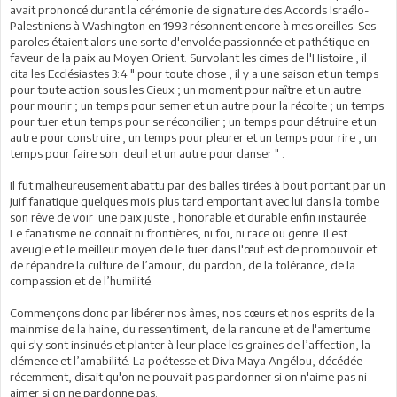
avait prononcé durant la cérémonie de signature des Accords Israélo-
Palestiniens à Washington en 1993 résonnent encore à mes oreilles. Ses
paroles étaient alors une sorte d'envolée passionnée et pathétique en
faveur de la paix au Moyen Orient. Survolant les cimes de l'Histoire , il
cita les Ecclésiastes 3:4 " pour toute chose , il y a une saison et un temps
pour toute action sous les Cieux ; un moment pour naître et un autre
pour mourir ; un temps pour semer et un autre pour la récolte ; un temps
pour tuer et un temps pour se réconcilier ; un temps pour détruire et un
autre pour construire ; un temps pour pleurer et un temps pour rire ; un
temps pour faire son deuil et un autre pour danser " .
Il fut malheureusement abattu par des balles tirées à bout portant par un
juif fanatique quelques mois plus tard emportant avec lui dans la tombe
son rêve de voir une paix juste , honorable et durable enfin instaurée .
Le fanatisme ne connaît ni frontières, ni foi, ni race ou genre. Il est
aveugle et le meilleur moyen de le tuer dans l'œuf est de promouvoir et
de répandre la culture de l’amour, du pardon, de la tolérance, de la
compassion et de l’humilité.
Commençons donc par libérer nos âmes, nos cœurs et nos esprits de la
mainmise de la haine, du ressentiment, de la rancune et de l'amertume
qui s'y sont insinués et planter à leur place les graines de l’affection, la
clémence et l’amabilité. La poétesse et Diva Maya Angélou, décédée
récemment, disait qu'on ne pouvait pas pardonner si on n'aime pas ni
aimer si on ne pardonne pas.