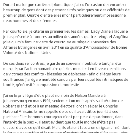
Durant ma longue carrière diplomatique, j'ai eu l'occasion de rencontrer
beaucoup de gens dont des personnalités politiques ou des célébrités de
premier plan. Quatre d'entre elles m'ont particulièrement impressionné :
deux hommes et deux femmes.
Par courtoisie, je citerai en premier lieu les dames : Lady Diane à laquelle
je fus présenté à Londres au milieu des années quatre - vingt et Angélina
Jolie qui m'a fait une visite de courtoisie au siège du Ministère des
Affaires Etrangères en avril 2011 en sa qualité d'Ambassadeur de Bonne
Volonté des Nations - Unies.
De ces deux rencontres, je garde un souvenir inoubliable tant j'ai été
marqué par l'action humanitaire qu'elles menaient en faveur de millions
de victimes des conflits - blessées ou déplacées - afin d'alléger leurs
souffrances. J'ai également été conquis par leurs qualités intrinsèques de
bonté, générosité, compassion et modestie.
J'ai eu le privilège d'être placé non loin de Nelson Mandela à
Johannesburg en mars 1991, seulement un mois après sa libération de
Robent Island et ce à un meeting électoral organisé par le Congrès
National Africain. Je me rappelle de ce qu'il avait dit ce jour-là à ses
partisans " les hommes courageux n'ont pas peur de pardonner, dans
l'intérêt de la paix «. Il était évident que tout le monde n'était pas
d'accord avec ce qu'il disait. Mais, ils étaient face à un dirigeant - né, dont
la force de caractère et la sagesse n'avaient plus besoin d'être prouvées