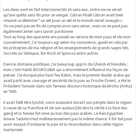
Les deux sont en fait interconnectés et sans eux, notre vie ne serait
qu'une quête sans fin pour se venger. Gibran Khalil Gibran avait bien
résumé ce dilemme " un œil pour un œil et le monde serait aveugle «.
On ne peut pas en fin de compte vivre sans aimer, mais on ne peut pas
également aimer sans savoir pardonner.
Tout au long des quarante ans passés au service de mon pays et de mon
Gouvernement, j'ai toujours agi selon ma conscience, guidé en cela par
les préceptes de ma religion et les enseignements de grands sages tels
Socrate ou Sénèque, Ibn Roch et Spinoza entre autres.
Dans le domaine politique, j'ai beaucoup appris de Ghandi et Mandela ;
mais c'est Habib BOURGUIBA qui a énormément influencé ma façon de
penser. J'ai évoqué plus haut feu Rabin, mais le premier leader arabe qui
avait parlé avec courage et sincérité de la paix au Proche Orient, a été le
Président Tunisien dans son fameux discours historique de Jéricho (Ariha)
en 1965.
Il avait failli être lynché, voire assassiné durant son périple dans la région
à cause de sa franchise et de son audace [de dire la vérité à la face des
gens] et la Tunisie fut mise au ban des pays arabes. Le Raïs Egyptien
Anwar Sadate n'eut malheureusement pas la même chance. Il fut tué pour
avoir essayé d’instaurer la paix et la réconciliation dans cette région
martyrisée.