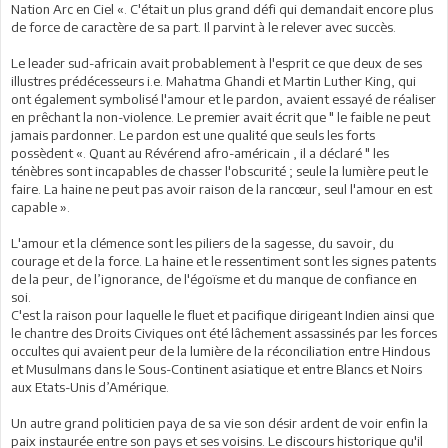
Nation Arc en Ciel «. C'était un plus grand défi qui demandait encore plus
de force de caractère de sa part. Il parvint à le relever avec succès.
Le leader sud-africain avait probablement à l'esprit ce que deux de ses
illustres prédécesseurs i.e. Mahatma Ghandi et Martin Luther King, qui
ont également symbolisé l'amour et le pardon, avaient essayé de réaliser
en prêchant la non-violence. Le premier avait écrit que " le faible ne peut
jamais pardonner. Le pardon est une qualité que seuls les forts
possèdent «. Quant au Révérend afro-américain , il a déclaré " les
ténèbres sont incapables de chasser l'obscurité ; seule la lumière peut le
faire. La haine ne peut pas avoir raison de la rancœur, seul l'amour en est
capable ».
L'amour et la clémence sont les piliers de la sagesse, du savoir, du
courage et de la force. La haine et le ressentiment sont les signes patents
de la peur, de l’ignorance, de l'égoïsme et du manque de confiance en
soi.
C'est la raison pour laquelle le fluet et pacifique dirigeant Indien ainsi que
le chantre des Droits Civiques ont été lâchement assassinés par les forces
occultes qui avaient peur de la lumière de la réconciliation entre Hindous
et Musulmans dans le Sous-Continent asiatique et entre Blancs et Noirs
aux Etats-Unis d’Amérique.
Un autre grand politicien paya de sa vie son désir ardent de voir enfin la
paix instaurée entre son pays et ses voisins. Le discours historique qu'il