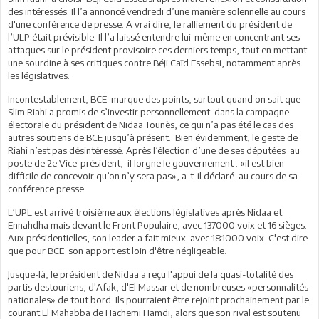
des intéressés. Il l’a annoncé vendredi d’une manière solennelle au cours
d'une conférence de presse. A vrai dire, le ralliement du président de
l’ULP était prévisible. Il l’a laissé entendre lui-même en concentrant ses
attaques sur le président provisoire ces derniers temps, tout en mettant
une sourdine à ses critiques contre Béji Caïd Essebsi, notamment après
les législatives.
Incontestablement, BCE marque des points, surtout quand on sait que
Slim Riahi a promis de s’investir personnellement dans la campagne
électorale du président de Nidaa Tounès, ce qui n’a pas été le cas des
autres soutiens de BCE jusqu’à présent. Bien évidemment, le geste de
Riahi n’est pas désintéressé. Après l’élection d’une de ses députées au
poste de 2e Vice-président, il lorgne le gouvernement : «il est bien
difficile de concevoir qu’on n’y sera pas», a-t-il déclaré au cours de sa
conférence presse.
L’UPL est arrivé troisième aux élections législatives après Nidaa et
Ennahdha mais devant le Front Populaire, avec 137000 voix et 16 sièges.
Aux présidentielles, son leader a fait mieux avec 181000 voix. C'est dire
que pour BCE son apport est loin d'être négligeable.
Jusque-là, le président de Nidaa a reçu l'appui de la quasi-totalité des
partis destouriens, d'Afak, d'El Massar et de nombreuses «personnalités
nationales» de tout bord. Ils pourraient être rejoint prochainement par le
courant El Mahabba de Hachemi Hamdi, alors que son rival est soutenu