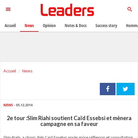
Accueil
News
Opinion
Notes & Docs
Success story
Homma
Accueil
News
NEWS
- 05.12.2014
2e tour :Slim Riahi soutient Caïd Essebsi et mènera
campagne en sa faveur
Slim Riahi a choisi Béji Caïd Essebsi après mûre réflexion et consultation