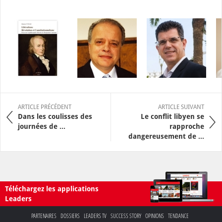
ARTICLE PRÉCÉDENT
ARTICLE SUIVANT
Dans les coulisses des
Le conflit libyen se
journées de ...
rapproche
dangereusement de ...
Téléchargez les applications
Leaders
PARTENAIRES
DOSSIERS
LEADERS TV
SUCCESS STORY
OPINIONS
TENDANCE