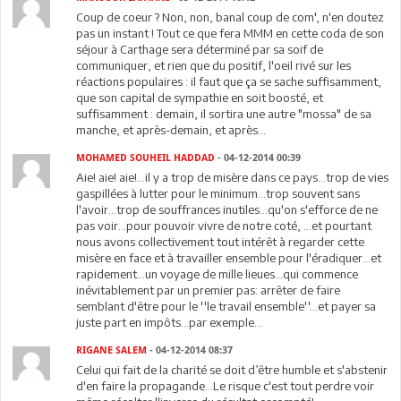
Coup de coeur ? Non, non, banal coup de com', n'en doutez
pas un instant ! Tout ce que fera MMM en cette coda de son
séjour à Carthage sera déterminé par sa soif de
communiquer, et rien que du positif, l'oeil rivé sur les
réactions populaires : il faut que ça se sache suffisamment,
que son capital de sympathie en soit boosté, et
suffisamment : demain, il sortira une autre "mossa" de sa
manche, et après-demain, et après...
MOHAMED SOUHEIL HADDAD
- 04-12-2014 00:39
Aie! aie! aie!...il y a trop de misère dans ce pays...trop de vies
gaspillées à lutter pour le minimum...trop souvent sans
l'avoir...trop de souffrances inutiles...qu'on s'efforce de ne
pas voir...pour pouvoir vivre de notre coté, ...et pourtant
nous avons collectivement tout intérêt à regarder cette
misère en face et à travailler ensemble pour l'éradiquer...et
rapidement...un voyage de mille lieues...qui commence
inévitablement par un premier pas: arrêter de faire
semblant d'être pour le ''le travail ensemble''...et payer sa
juste part en impôts...par exemple...
RIGANE SALEM
- 04-12-2014 08:37
Celui qui fait de la charité se doit d’être humble et s'abstenir
d'en faire la propagande...Le risque c'est tout perdre voir