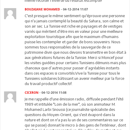
même récolter l'inverse du résultat escompté!
BOUZAIANE MOHAMED
- 04-12-2014 11:07
C'est presque le même sentiment qu'éprouve une personne
qui n'a jamais contemplé la beauté du Sahara, son calme et
son air sec. La Tunisie est riche en paysages et de vestiges
variés qui méritent d'être mis en valeur pour une meilleure
exploitation touristique afin que le maximum d'humains
puisse les contempler et garder de bons souvenirs. Nous
sommes tous responsables de la sauvegarde de ce
patrimoine divin que nous devons transmettre en bon état à
aux générations futures de la Tunisie. Merci si Moncef pour
les visites guidées pour certains Tunisiens démunis mais plus
chanceux que d’autres pour passer d’agréables instants
dans ces espaces si convoités.Vive la Tunisie pour tous le
Tunisiens solidaires bâtissant un avenir meilleur par la force
du travail productif collectif.
CICERON
- 04-12-2014 11:08
Je me rappelle d'une émission radio, diffusée pendant l'été
1989 et intitulée "Loin de la mer", où son animateur M.
Mohamed Larbi Snoussi (ce journaliste spécialiste des
questions du Moyen-Orient, qui s'est évaporé dans la
nature et dont on n'a pas lu un de ses commentaires sur ce
qui se passe) donnait le micro à des gens de l'intérieur, dont