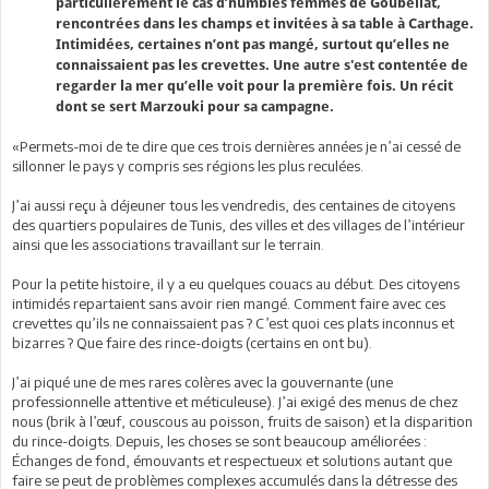
particulièrement le cas d’humbles femmes de Goubellat,
rencontrées dans les champs et invitées à sa table à Carthage.
Intimidées, certaines n’ont pas mangé, surtout qu’elles ne
connaissaient pas les crevettes. Une autre s'est contentée de
regarder la mer qu’elle voit pour la première fois. Un récit
dont se sert Marzouki pour sa campagne.
«Permets-moi de te dire que ces trois dernières années je n’ai cessé de
sillonner le pays y compris ses régions les plus reculées.
J’ai aussi reçu à déjeuner tous les vendredis, des centaines de citoyens
des quartiers populaires de Tunis, des villes et des villages de l’intérieur
ainsi que les associations travaillant sur le terrain.
Pour la petite histoire, il y a eu quelques couacs au début. Des citoyens
intimidés repartaient sans avoir rien mangé. Comment faire avec ces
crevettes qu’ils ne connaissaient pas ? C’est quoi ces plats inconnus et
bizarres ? Que faire des rince-doigts (certains en ont bu).
J’ai piqué une de mes rares colères avec la gouvernante (une
professionnelle attentive et méticuleuse). J’ai exigé des menus de chez
nous (brik à l’œuf, couscous au poisson, fruits de saison) et la disparition
du rince-doigts. Depuis, les choses se sont beaucoup améliorées :
Échanges de fond, émouvants et respectueux et solutions autant que
faire se peut de problèmes complexes accumulés dans la détresse des