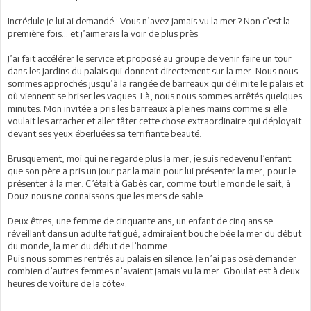
Incrédule je lui ai demandé : Vous n’avez jamais vu la mer ? Non c’est la
première fois… et j’aimerais la voir de plus près.
J’ai fait accélérer le service et proposé au groupe de venir faire un tour
dans les jardins du palais qui donnent directement sur la mer. Nous nous
sommes approchés jusqu’à la rangée de barreaux qui délimite le palais et
où viennent se briser les vagues. Là, nous nous sommes arrêtés quelques
minutes. Mon invitée a pris les barreaux à pleines mains comme si elle
voulait les arracher et aller tâter cette chose extraordinaire qui déployait
devant ses yeux éberluées sa terrifiante beauté.
Brusquement, moi qui ne regarde plus la mer, je suis redevenu l’enfant
que son père a pris un jour par la main pour lui présenter la mer, pour le
présenter à la mer. C’était à Gabès car, comme tout le monde le sait, à
Douz nous ne connaissons que les mers de sable.
Deux êtres, une femme de cinquante ans, un enfant de cinq ans se
réveillant dans un adulte fatigué, admiraient bouche bée la mer du début
du monde, la mer du début de l’homme.
Puis nous sommes rentrés au palais en silence. Je n’ai pas osé demander
combien d’autres femmes n’avaient jamais vu la mer. Gboulat est à deux
heures de voiture de la côte».