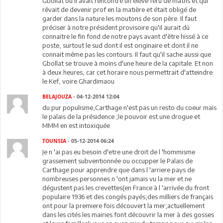
Gbollat où il avait rencontré un élève féru de maths et qui
rêvait de devenir prof en la matière et était obligé de
garder dans la nature les moutons de son père. Il faut
préciser à notre président provisoire qu'il aurait dû
connaitre le fin fond de notre pays avant d'être hissé à ce
poste, surtout le sud dont il est originaire et dont il ne
connait même pas les contours. Il faut qu'il sache aussi que
Gbollat se trouve à moins d'une heure de la capitale. Et non
à deux heures, car cet horaire nous permettrait d'atteindre
le Kef, voire Ghardimaou
BELAJOUZA
- 04-12-2014 12:04
du pur populisme,Carthage n'est pas un resto du coeur mais
le palais de la présidence ;le pouvoir est une drogue et
MMM en est intoxiquée
TOUNSIA
- 05-12-2014 06:24
Je n 'ai pas eu besoin d'etre une droit de l 'hommisme
grassement subventionnée ou occupper le Palais de
Carthage pour apprendre que dans l 'arriere pays de
nombreuses personnes n 'ont jamais vu la mer et ne
dégustent pas les crevettes(en France à l 'arrivée du front
populaire 1936 et des congés payés;des milliers de français
ont pour la premiere fois découvert la mer;actuellement
dans les cités les mairies font découvrir la mer à des gosses