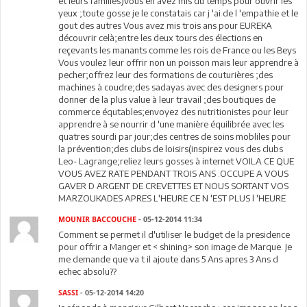
et leurs familles)vous en avez mis du temps pour ouvrir les
yeux ;toute gosse je le constatais car j 'ai de l 'empathie et le
gout des autres Vous avez mis trois ans pour EUREKA
découvrir celà;entre les deux tours des élections en
reçevants les manants comme les rois de France ou les Beys
Vous voulez leur offrir non un poisson mais leur apprendre à
pecher;offrez leur des formations de couturières ;des
machines à coudre;des sadayas avec des designers pour
donner de la plus value à leur travail ;des boutiques de
commerce équtables;envoyez des nutritionistes pour leur
apprendre à se nourrir d 'une manière équilibrée avec les
quatres sourdi par jour;des centres de soins mobliles pour
la prévention;des clubs de loisirs(inspirez vous des clubs
Leo- Lagrange;reliez leurs gosses à internet VOILA CE QUE
VOUS AVEZ RATE PENDANT TROIS ANS .OCCUPE A VOUS
GAVER D ARGENT DE CREVETTES ET NOUS SORTANT VOS
MARZOUKADES APRES L'HEURE CE N 'EST PLUS l 'HEURE
MOUNIR BACCOUCHE
- 05-12-2014 11:34
Comment se permet il d'utiliser le budget de la presidence
pour offrir a Manger et < shining> son image de Marque. Je
me demande que va t il ajoute dans 5 Ans apres 3 Ans d
echec absolu??
SASSI
- 05-12-2014 14:20