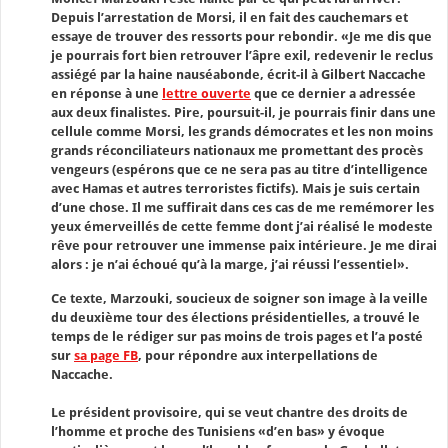
Depuis l’arrestation de Morsi, il en fait des cauchemars et
essaye de trouver des ressorts pour rebondir. «Je me dis que
je pourrais fort bien retrouver l’âpre exil, redevenir le reclus
assiégé par la haine nauséabonde, écrit-il à Gilbert Naccache
en réponse à une
lettre ouverte
que ce dernier a adressée
aux deux finalistes. Pire, poursuit-il, je pourrais finir dans une
cellule comme Morsi, les grands démocrates et les non moins
grands réconciliateurs nationaux me promettant des procès
vengeurs (espérons que ce ne sera pas au titre d’intelligence
avec Hamas et autres terroristes fictifs). Mais je suis certain
d’une chose. Il me suffirait dans ces cas de me remémorer les
yeux émerveillés de cette femme dont j’ai réalisé le modeste
rêve pour retrouver une immense paix intérieure. Je me dirai
alors : je n’ai échoué qu’à la marge, j’ai réussi l’essentiel».
Ce texte, Marzouki, soucieux de soigner son image à la veille
du deuxième tour des élections présidentielles, a trouvé le
temps de le rédiger sur pas moins de trois pages et l’a posté
sur
sa page FB
, pour répondre aux interpellations de
Naccache.
Le président provisoire, qui se veut chantre des droits de
l’homme et proche des Tunisiens «d’en bas» y évoque