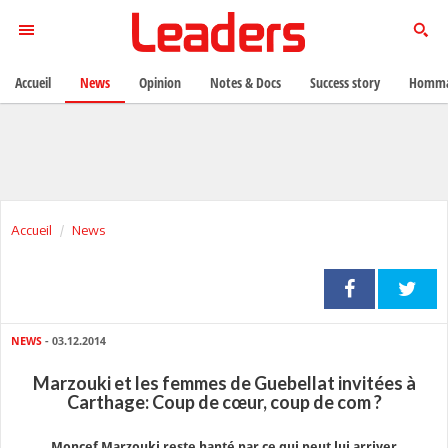
Accueil
News
Opinion
Notes & Docs
Success story
Homma
Accueil
News
NEWS
- 03.12.2014
Marzouki et les femmes de Guebellat invitées à
Carthage: Coup de cœur, coup de com ?
Moncef Marzouki re
ste hanté par ce qui peut lui arriver.