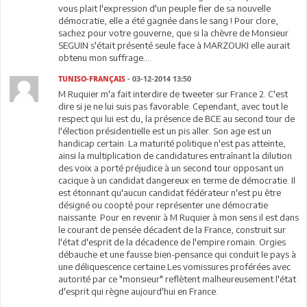
vous plait l'expression d'un peuple fier de sa nouvelle
démocratie, elle a été gagnée dans le sang ! Pour clore,
sachez pour votre gouverne, que si la chèvre de Monsieur
SEGUIN s'était présenté seule face à MARZOUKI elle aurait
obtenu mon suffrage....
TUNISO-FRANÇAIS
- 03-12-2014 13:50
M Ruquier m'a fait interdire de tweeter sur France 2. C'est
dire si je ne lui suis pas favorable. Cependant, avec tout le
respect qui lui est du, la présence de BCE au second tour de
l'élection présidentielle est un pis aller. Son age est un
handicap certain. La maturité politique n'est pas atteinte,
ainsi la multiplication de candidatures entraînant la dilution
des voix a porté préjudice à un second tour opposant un
cacique à un candidat dangereux en terme de démocratie. Il
est étonnant qu'aucun candidat fédérateur n'est pu être
désigné ou coopté pour représenter une démocratie
naissante. Pour en revenir à M Ruquier à mon sens il est dans
le courant de pensée décadent de la France, construit sur
l'état d'esprit de la décadence de l'empire romain. Orgies
débauche et une fausse bien-pensance qui conduit le pays à
une déliquescence certaine.Les vomissures proférées avec
autorité par ce "monsieur" reflètent malheureusement l'état
d'esprit qui règne aujourd'hui en France.