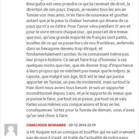
Bourguiba est venu prendre ce qui lui revenait de droit, la
direction de son pays. Depuis, je reviens tous les ans en
Tunisie voir mes amis, m'en faire de nouveaux et goutter
autant que je le peux la chaleur humaine qui émane de ce
pays qui m'a vu naître. Pour l'avoir vécu pendant 57 ans et
pour le vivre encore chaque jour, qui pourrait dire mieux
que moi, qu'une grande majorité de français sont petits,
incultes de ce qui se passe hors de nos frontières, enfermés
dans un hexagone devenu trop étriqué, et
fondamentalement racistes. Ils ne connaissent même pas
leur propre histoire. Ce serait faire trop d'honneur à ces
quelques moins que rien, que de donner trop d'importance
à leurs propos qui ne méritent pas mieux que le mépris. Je
rajoute, que malgré son âge, BCE est le seul qui puisse
apporter en Tunisie, un peu de modernité, mais surtout la
Paix dont nous avons tous besoin. Je suis un supporter
inconditionnel depuis 3 ans, et je le supporte du mieux que
je puisse le faire, partout où je passe, partout où je vais.
Faites vous mêmes vos comparaisons et tirez en les
conséquences. Votez pour la Tunisie de demain, vous n'avez
qu'un seul choix à faire.
CHAKCHOUK MOHAMED
- 03-12-2014 23:19
si Mr Ruquier est un comique et bouffon qui ne sait vraiment
pas de quoi il s'agit ,et traite de l'actualité de notre pays