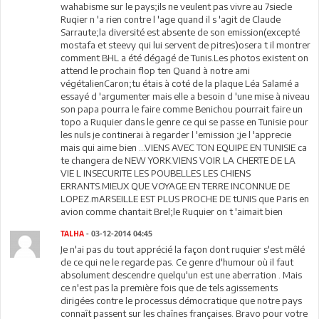
wahabisme sur le pays;ils ne veulent pas vivre au 7siecle
Ruqier n 'a rien contre l 'age quand il s 'agit de Claude
Sarraute;la diversité est absente de son emission(excepté
mostafa et steevy qui lui servent de pitres)osera t il montrer
comment BHL a été dégagé de Tunis.Les photos existent on
attend le prochain flop ten Quand à notre ami
végétalienCaron;tu étais à coté de la plaque Léa Salamé a
essayé d 'argumenter mais elle a besoin d 'une mise à niveau
son papa pourra le faire comme Benichou pourrait faire un
topo a Ruquier dans le genre ce qui se passe en Tunisie pour
les nuls je continerai à regarder l 'emission ;je l 'apprecie
mais qui aime bien ...VIENS AVEC TON EQUIPE EN TUNISIE ca
te changera de NEW YORK.VIENS VOIR LA CHERTE DE LA
VIE L INSECURITE LES POUBELLES LES CHIENS
ERRANTS.MIEUX QUE VOYAGE EN TERRE INCONNUE DE
LOPEZ.mARSEILLE EST PLUS PROCHE DE tUNIS que Paris en
avion comme chantait Brel;le Ruquier on t 'aimait bien
TALHA
- 03-12-2014 04:45
Je n'ai pas du tout apprécié la façon dont ruquier s'est mêlé
de ce qui ne le regarde pas. Ce genre d'humour où il faut
absolument descendre quelqu'un est une aberration . Mais
ce n'est pas la première fois que de tels agissements
dirigées contre le processus démocratique que notre pays
connaît passent sur les chaînes françaises. Bravo pour votre