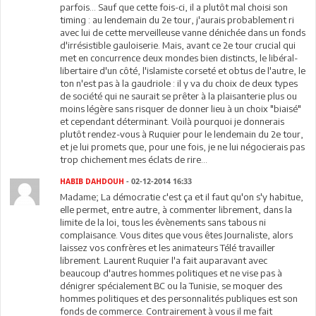
parfois... Sauf que cette fois-ci, il a plutôt mal choisi son
timing : au lendemain du 2e tour, j'aurais probablement ri
avec lui de cette merveilleuse vanne dénichée dans un fonds
d'irrésistible gauloiserie. Mais, avant ce 2e tour crucial qui
met en concurrence deux mondes bien distincts, le libéral-
libertaire d'un côté, l'islamiste corseté et obtus de l'autre, le
ton n'est pas à la gaudriole : il y va du choix de deux types
de société qui ne saurait se prêter à la plaisanterie plus ou
moins légère sans risquer de donner lieu à un choix "biaisé"
et cependant déterminant. Voilà pourquoi je donnerais
plutôt rendez-vous à Ruquier pour le lendemain du 2e tour,
et je lui promets que, pour une fois, je ne lui négocierais pas
trop chichement mes éclats de rire...
HABIB DAHDOUH
- 02-12-2014 16:33
Madame; La démocratie c'est ça et il faut qu'on s'y habitue,
elle permet, entre autre, à commenter librement, dans la
limite de la loi, tous les évènements sans tabous ni
complaisance. Vous dites que vous êtes Journaliste, alors
laissez vos confrères et les animateurs Télé travailler
librement. Laurent Ruquier l'a fait auparavant avec
beaucoup d'autres hommes politiques et ne vise pas à
dénigrer spécialement BC ou la Tunisie, se moquer des
hommes politiques et des personnalités publiques est son
fonds de commerce. Contrairement à vous il me fait