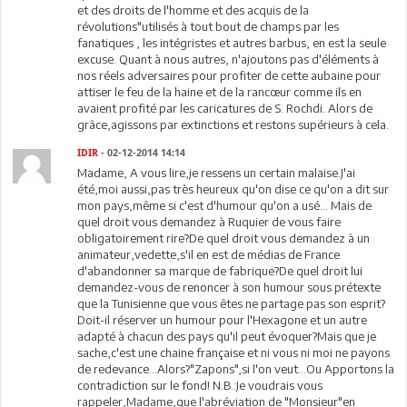
et des droits de l'homme et des acquis de la
révolutions"utilisés à tout bout de champs par les
fanatiques , les intégristes et autres barbus, en est la seule
excuse. Quant à nous autres, n'ajoutons pas d'éléments à
nos réels adversaires pour profiter de cette aubaine pour
attiser le feu de la haine et de la rancœur comme ils en
avaient profité par les caricatures de S. Rochdi. Alors de
grâce,agissons par extinctions et restons supérieurs à cela.
IDIR
- 02-12-2014 14:14
Madame, A vous lire,je ressens un certain malaise.J'ai
été,moi aussi,pas très heureux qu'on dise ce qu'on a dit sur
mon pays,même si c'est d'humour qu'on a usé... Mais de
quel droit vous demandez à Ruquier de vous faire
obligatoirement rire?De quel droit vous demandez à un
animateur,vedette,s'il en est de médias de France
d'abandonner sa marque de fabrique?De quel droit lui
demandez-vous de renoncer à son humour sous prétexte
que la Tunisienne que vous êtes ne partage pas son esprit?
Doit-il réserver un humour pour l'Hexagone et un autre
adapté à chacun des pays qu'il peut évoquer?Mais que je
sache,c'est une chaine française et ni vous ni moi ne payons
de redevance...Alors?"Zapons",si l'on veut...Ou Apportons la
contradiction sur le fond! N.B.:Je voudrais vous
rappeler,Madame,que l'abréviation de "Monsieur"en