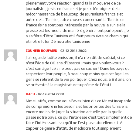
pleinement votre réaction quand ta la moquerie de ce
journaliste ; je vis en france et je peux témoigner de la
méconnaissance de beaucoup de journaliste francais et
autre de la Tunisie ,autre choses concernant la Tunisie en
france ils ne sont pas intéressée par la nouvelle Tunisie la
presse est les media de maniérè général ont parle peut ; je
suis fière d’être Tunisien et il faut poursuivre ce chemin qui
et notre futur Démocratie tunisienne
ZOUHEIR BOUFAIED
- 02-12-2014 20:22
J'ai regardé ladite émission, il n'a rien dit de spécial, si ce
n'est l'âge de 88 ans d'Essebsi ! mais que voulez-vous ?
c’est son âge ! cela ne peut pas se cacher ! Dans les pays qui
respectent leur peuple, à beaucoup moins que cet âge, les
gens se retirent de la vie politique ! Chez nous, à 88 ans, on
se présente à la magistrature suprême de l’état !
HACH
- 02-12-2014 22:08
Mme Latifa, comme vous l'avez bien dis ce Mr est incapable
de comprendre ni les besoins et les priorités des tunisiens
encore moins de juger la situation actuelle par la quelle
passe notre pays. ce qui l'intéresse c'est tout simplement de
faire l’intéressant...vu qu'il ne l'est pas naturellement. A
zapper ce genre d'attitude médiocre tout simplement