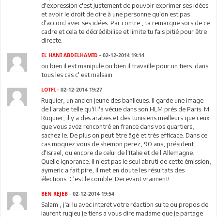
d'expression c'est justement de pouvoir exprimer ses idées
et avoir le droit de dire à une personne qu'on est pas
d'accord avec ses idées. Par contre , ta remarque sors de ce
cadre et cela te décrédibilise et limite tu fais pitié pour être
directe.
EL HANI ABDELHAMID
- 02-12-2014 19:14
ou bien il est manipule ou bien il travaille pour un tiers. dans
tous les cas c' est malsain.
LOTFI
- 02-12-2014 19:27
Ruquier, un ancien jeune des banlieues. Il garde une image
de l'arabe telle qu'il l'a vécue dans son HLM prés de Paris. M
Ruquier, il y a des arabes et des tunisiens meilleurs que ceux
que vous avez rencontré en france dans vos quartiers,
sachez le. De plus on peut être âgé et trés efficace. Dans ce
cas moquez vous de shemon perez, 90 ans, président
d'Israel, ou encore de celui de l'Italie et de l Allemagne.
Quelle ignorance. Il n'est pas le seul abruti de cette émission,
aymeric a fait pire, il met en doute les résultats des
élections. C'est le comble. Decevant vraiment!
BEN REJEB
- 02-12-2014 19:54
Salam , j'ai lu avec interet votre réaction suite ou propos de
laurent ruqieu je tiens a vous dire madame que je partage