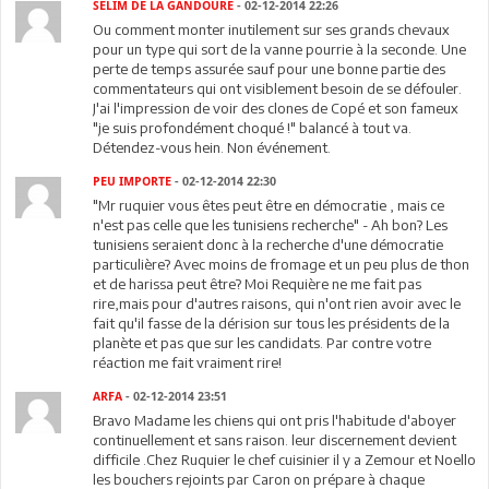
SELIM DE LA GANDOURE
- 02-12-2014 22:26
Ou comment monter inutilement sur ses grands chevaux
pour un type qui sort de la vanne pourrie à la seconde. Une
perte de temps assurée sauf pour une bonne partie des
commentateurs qui ont visiblement besoin de se défouler.
J'ai l'impression de voir des clones de Copé et son fameux
"je suis profondément choqué !" balancé à tout va.
Détendez-vous hein. Non événement.
PEU IMPORTE
- 02-12-2014 22:30
"Mr ruquier vous êtes peut être en démocratie , mais ce
n'est pas celle que les tunisiens recherche" - Ah bon? Les
tunisiens seraient donc à la recherche d'une démocratie
particulière? Avec moins de fromage et un peu plus de thon
et de harissa peut être? Moi Requière ne me fait pas
rire,mais pour d'autres raisons, qui n'ont rien avoir avec le
fait qu'il fasse de la dérision sur tous les présidents de la
planète et pas que sur les candidats. Par contre votre
réaction me fait vraiment rire!
ARFA
- 02-12-2014 23:51
Bravo Madame les chiens qui ont pris l'habitude d'aboyer
continuellement et sans raison. leur discernement devient
difficile .Chez Ruquier le chef cuisinier il y a Zemour et Noello
les bouchers rejoints par Caron on prépare à chaque