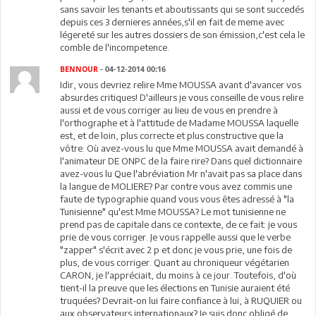
sans savoir les tenants et aboutissants qui se sont succedés
depuis ces 3 dernieres années,s'il en fait de meme avec
légereté sur les autres dossiers de son émission,c'est cela le
comble de l'incompetence.
BENNOUR
- 04-12-2014 00:16
Idir, vous devriez relire Mme MOUSSA avant d'avancer vos
absurdes critiques! D'ailleurs je vous conseille de vous relire
aussi et de vous corriger au lieu de vous en prendre à
l'orthographe et à l'attitude de Madame MOUSSA laquelle
est, et de loin, plus correcte et plus constructive que la
vôtre. Où avez-vous lu que Mme MOUSSA avait demandé à
l'animateur DE ONPC de la faire rire? Dans quel dictionnaire
avez-vous lu Que l'abréviation Mr n'avait pas sa place dans
la langue de MOLIERE? Par contre vous avez commis une
faute de typographie quand vous vous êtes adressé à "la
Tunisienne" qu'est Mme MOUSSA? Le mot tunisienne ne
prend pas de capitale dans ce contexte, de ce fait: je vous
prie de vous corriger. Je vous rappelle aussi que le verbe
"zapper" s'écrit avec 2 p et donc je vous prie, une fois de
plus, de vous corriger. Quant au chroniqueur végétarien
CARON, je l'appréciait, du moins à ce jour. Toutefois, d'où
tient-il la preuve que les élections en Tunisie auraient été
truquées? Devrait-on lui faire confiance à lui, à RUQUIER ou
aux observateurs internationaux? Je suis donc obligé de