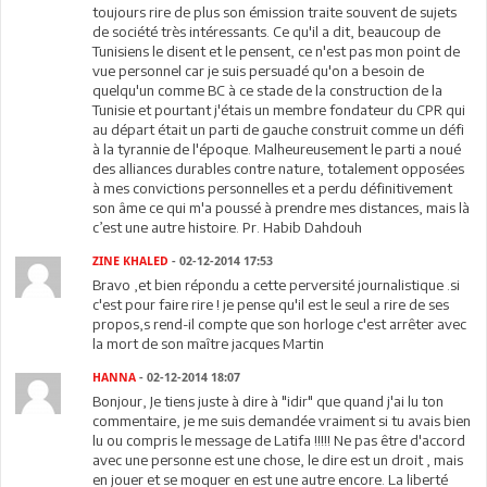
toujours rire de plus son émission traite souvent de sujets
de société très intéressants. Ce qu'il a dit, beaucoup de
Tunisiens le disent et le pensent, ce n'est pas mon point de
vue personnel car je suis persuadé qu'on a besoin de
quelqu'un comme BC à ce stade de la construction de la
Tunisie et pourtant j'étais un membre fondateur du CPR qui
au départ était un parti de gauche construit comme un défi
à la tyrannie de l'époque. Malheureusement le parti a noué
des alliances durables contre nature, totalement opposées
à mes convictions personnelles et a perdu définitivement
son âme ce qui m'a poussé à prendre mes distances, mais là
c’est une autre histoire. Pr. Habib Dahdouh
ZINE KHALED
- 02-12-2014 17:53
Bravo ,et bien répondu a cette perversité journalistique .si
c'est pour faire rire ! je pense qu'il est le seul a rire de ses
propos,s rend-il compte que son horloge c'est arrêter avec
la mort de son maître jacques Martin
HANNA
- 02-12-2014 18:07
Bonjour, Je tiens juste à dire à "idir" que quand j'ai lu ton
commentaire, je me suis demandée vraiment si tu avais bien
lu ou compris le message de Latifa !!!!! Ne pas être d'accord
avec une personne est une chose, le dire est un droit , mais
en jouer et se moquer en est une autre encore. La liberté