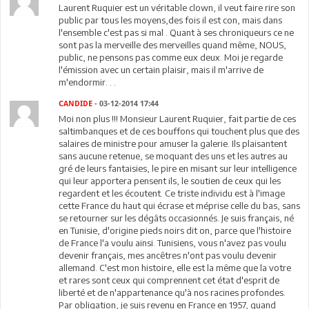
Laurent Ruquier est un véritable clown, il veut faire rire son
public par tous les moyens,des fois il est con, mais dans
l'ensemble c'est pas si mal . Quant à ses chroniqueurs ce ne
sont pas la merveille des merveilles quand même, NOUS,
public, ne pensons pas comme eux deux. Moi je regarde
l'émission avec un certain plaisir, mais il m'arrive de
m'endormir. . .
CANDIDE
- 03-12-2014 17:44
Moi non plus !!! Monsieur Laurent Ruquier, fait partie de ces
saltimbanques et de ces bouffons qui touchent plus que des
salaires de ministre pour amuser la galerie. Ils plaisantent
sans aucune retenue, se moquant des uns et les autres au
gré de leurs fantaisies, le pire en misant sur leur intelligence
qui leur apportera pensent ils, le soutien de ceux qui les
regardent et les écoutent. Ce triste individu est à l'image
cette France du haut qui écrase et méprise celle du bas, sans
se retourner sur les dégâts occasionnés. Je suis français, né
en Tunisie, d'origine pieds noirs dit on, parce que l'histoire
de France l'a voulu ainsi. Tunisiens, vous n'avez pas voulu
devenir français, mes ancêtres n'ont pas voulu devenir
allemand. C'est mon histoire, elle est la même que la votre
et rares sont ceux qui comprennent cet état d'esprit de
liberté et de n'appartenance qu'à nos racines profondes.
Par obligation, je suis revenu en France en 1957, quand