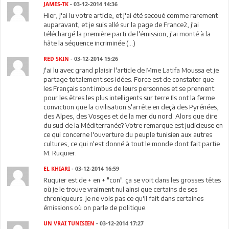
JAMES-TK
- 03-12-2014 14:36
Hier, j'ai lu votre article, et j'ai été secoué comme rarement
auparavant, et je suis allé sur la page de France2, j'ai
téléchargé la première parti de l'émission, j'ai monté à la
hâte la séquence incriminée (...)
RED SKIN
- 03-12-2014 15:26
J'ai lu avec grand plaisir l'article de Mme Latifa Moussa et je
partage totalement ses idées. Force est de constater que
les Français sont imbus de leurs personnes et se prennent
pour les êtres les plus intelligents sur terre.Ils ont la ferme
conviction que la civilisation s'arrête en deçà des Pyrénées,
des Alpes, des Vosges et de la mer du nord. Alors que dire
du sud de la Méditerranée? Votre remarque est judicieuse en
ce qui concerne l'ouverture du peuple tunisien aux autres
cultures, ce qui n'est donné à tout le monde dont fait partie
M. Ruquier.
EL KHIARI
- 03-12-2014 16:59
Ruquier est de + en + "con". ça se voit dans les grosses têtes
où je le trouve vraiment nul ainsi que certains de ses
chroniqueurs. Je ne vois pas ce qu'il fait dans certaines
émissions où on parle de politique.
UN VRAI TUNISIEN
- 03-12-2014 17:27