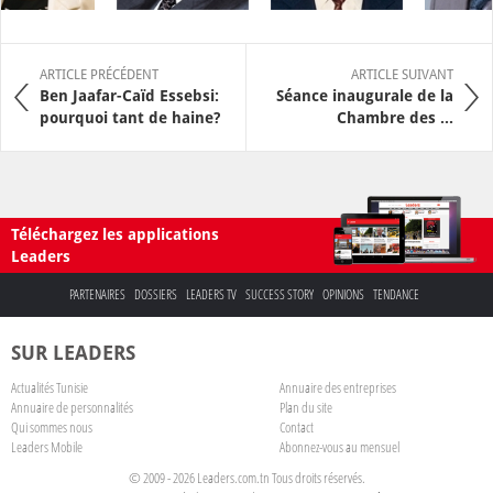
ARTICLE PRÉCÉDENT
ARTICLE SUIVANT
Ben Jaafar-Caïd Essebsi:
Séance inaugurale de la
pourquoi tant de haine?
Chambre des ...
Téléchargez les applications
Leaders
PARTENAIRES
DOSSIERS
LEADERS TV
SUCCESS STORY
OPINIONS
TENDANCE
SUR LEADERS
Actualités Tunisie
Annuaire des entreprises
Annuaire de personnalités
Plan du site
Qui sommes nous
Contact
Leaders Mobile
Abonnez-vous au mensuel
© 2009 - 2026 Leaders.com.tn Tous droits réservés.