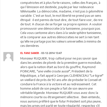
compatriotes et à plus forte raisons, celles des français, à
qui l’émission est destinée, payée par leur redevance
télévisuelle. La démocratie, madame, n’est pas à géométrie
variable. C’est un tout, le mot liberté ne prend pas un sens
étriqué : il est permis de tout dire, de tout faire voir, de rire
de tout. A chacun de se forger sa propre opinion. A vouloir
promouvoir une démocratie à la tunisienne, pourquoi pas.
Cela vous cantonne alors dans à la seule sphère tunisienne,
et la comparer aux autres démocraties ne sert à rien tant
qu’elle ne partage pas les valeurs universelles à minima de
ces dernières.
EL FANI SAMIR
- 03-12-2014 13:47
Monsieur RUQUIER, trop cultivé pour ne pas savoir que
dans les années de plomb de la première guerre mondiale,
alors que la nation était au bord du gouffre, Raymond
POINCARE, "une vielle croute aussi!", Président de la
République, a fait appel à Georges CLEMENCEAU "Le tigre!"
un vieillard de près de 90 ans afin de présider le Conseil et
conduire la France à la victoire et au redressement. Cet
homme adulé de son peuple a fait de son œuvre une
véritable légende. Monsieur RUQUIER vous avez donc la
mémoire courte ou étrangement sélective... Bien entendu,
nous aurions préféré que le futur Président soit plus jeune,
mais les urnes ont parlé en toute régularité, respectez s'il