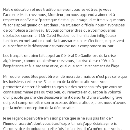
Notre éducation et nos traditions ne sont pas les vôtres, je vous
l'accorde. Mais chez nous, Monsieur, on nous apprend à aimer et à
respecter nos "vieux "parce que c'est au plus sage, d'entre eux que nous
faisons appel quand on est dans une situation difficile. nous n'avons pas
de complexe à ce niveau. Et vous comprendrez que vos moqueries
déplacées concernant Mr Caied Essebsi, et l'humiliation infligée aux
tunisiens en mettant en doute la transparence des élections, ne peuvent
que confirmer le désespoir de vous voir nous comprendre un jour.
Les français ont bien fait appel au Général De Gaulle lors de la crise
algérienne , comme quoi même chez vous, il arrive de se référer à
l'expérience et à la sagesse et ce, quel que soit l'avancement de l'âge.
Mr ruquier vous êtes peut être en démocratie , mais ce n'est pas celle que
les tunisiens recherche. Si, au nom de la démocratie vous vous
permettez de tirer à boulets rouges sur des personnalités que vous ne
connaissez même pas ou très peu, ou remettre en question la volonté
d'un peuple qui cherche désespérément de sortir d'une situation grave
qui peut compromettre son processus démocratique, alors nous n'avons
pas la même conception de la démocratie .
Je ne regarde pas votre émission parce que je ne suis pas fan de "
l'humour assasin",dont vous êtes l'expert, mais j'appréciais aymeric
Caron, votre chroniqueur, cette fois il m'a déçu, il n'a même pas voulut