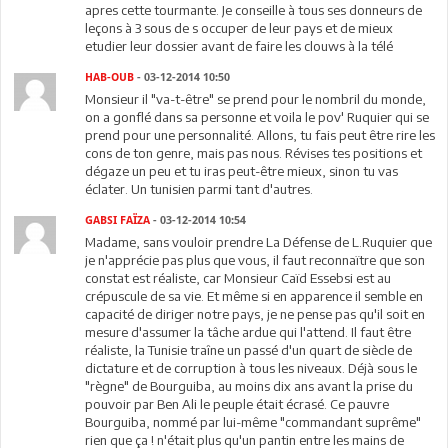
apres cette tourmante. Je conseille à tous ses donneurs de
leçons à 3 sous de s occuper de leur pays et de mieux
etudier leur dossier avant de faire les clouws à la télé
HAB-OUB
- 03-12-2014 10:50
Monsieur il "va-t-être" se prend pour le nombril du monde,
on a gonflé dans sa personne et voila le pov' Ruquier qui se
prend pour une personnalité. Allons, tu fais peut être rire les
cons de ton genre, mais pas nous. Révises tes positions et
dégaze un peu et tu iras peut-être mieux, sinon tu vas
éclater. Un tunisien parmi tant d'autres.
GABSI FAÏZA
- 03-12-2014 10:54
Madame, sans vouloir prendre La Défense de L.Ruquier que
je n'apprécie pas plus que vous, il faut reconnaïtre que son
constat est réaliste, car Monsieur Caïd Essebsi est au
crépuscule de sa vie. Et même si en apparence il semble en
capacité de diriger notre pays, je ne pense pas qu'il soit en
mesure d'assumer la tâche ardue qui l'attend. Il faut être
réaliste, la Tunisie traîne un passé d'un quart de siècle de
dictature et de corruption à tous les niveaux. Déjà sous le
"règne" de Bourguiba, au moins dix ans avant la prise du
pouvoir par Ben Ali le peuple était écrasé. Ce pauvre
Bourguiba, nommé par lui-même "commandant suprême"
rien que ça ! n'était plus qu'un pantin entre les mains de