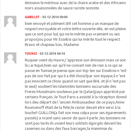
émission le méchoui avec de la chaire arabe et des Africains
noirs assaisonnées de sauce raciste sioniste.
GABILLET
- 03-12-2014 00:00
bien envoyé et joliment dit! cet homme a un manque de
respect incroyable et votre lettre ouverte elle, en est pleine
que ce soit pour lui( qui ne le mérite pas vraiment vu ses
propos)ou pour Mr Essebsi qui lui mérite tout le respect.
Bravo et chapeau bas, Madame.
TOUNSI
- 03-12-2014 04:14
Ruquier vient du Havre;j 'apprecie son émission mais ce soir
là j ai tiqué;bien sur qu'il ne connait rien de rien à ce qui se
passe en Tunisie;je pense que son top ten sur Essebssi n 'est
pas de son fait par qui il a été choisi?par son équipe;il n 'est
pas innocent ce choix quand on sait que BHL et (il n 'est pas
le seul) soutient les Islamistes tunisiens succursale des
Freres Musulmans soutenus par le Qatar(pays apprécié par
certains français ;le Tout Paris a assisté à la réception donné
lors deu départ de l 'ancien Ambassadeur de ce pays;Anne
Roumanoff était de la fete;le caviar devait etre servi à la
louche? GUILLON(a fait son mea culpa pour ses égarements
passés) a ricané sans savoir de quoi il parle ;les tunisiens ne
sont pas tarés ils voient leurs soldats égorgés devant les
casernes ou dans des faux barrages;la mainmise du