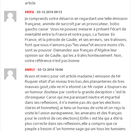
article
KRIFA
- 03-12-2014 09:13
Je comprends votre désarroi en regardant une telle émission
française, animée de surcroît par un provocateur, bobo
gaucho caviar. Vous ne pouvez mesurer à présent l'écart de
mentalité entre la France et notre pays, La Tunisie. En
France, et la période de Gaulle, et ses erreurs, ses trahisons,
font que nous n'aimons pas "les vieux"et encore moins s'ils
sont au pouvoir. Demandez aux français d'Algérie leur
opinion sur de Gaulle, qui les a trahis honteusement. Non,
votre référence n'est pas bonne.
AMELY
- 03-12-2014 10:04
Bravo et merci pour cet article madame,l emission de Mr
Ruquier etait d'un niveau tres bas,des plaisanteries de tres
mauvais gout,cela ne m'a etonné car Mr ruqier a toujours eu
un humour douteux par contre la grande deception c 'est le
chroniqueur Caron qui me paraissant neutre et impartial
dans ses reflexions, il n'a meme pas dis que les elections
claires et honnetes(j ai tenu un bureau de vote et on reçu la
visite le l union eureupeenne, les amerains et des français
pour le control de ces elections).Enfin c est léa qui a été la
plus correcte dans ses reflexions,elle a compris que ce
peuple a besoin d 'un homme sage qui uni tous les tunisiens