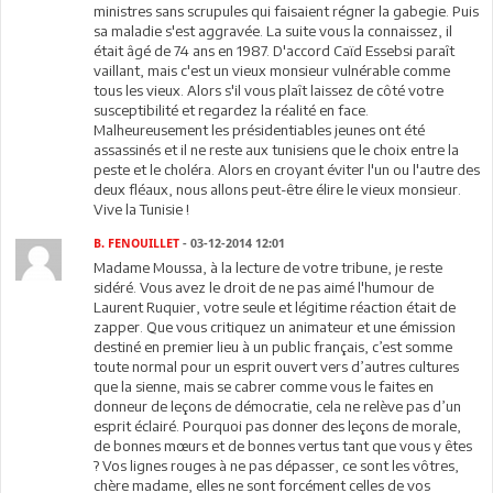
ministres sans scrupules qui faisaient régner la gabegie. Puis
sa maladie s'est aggravée. La suite vous la connaissez, il
était âgé de 74 ans en 1987. D'accord Caïd Essebsi paraît
vaillant, mais c'est un vieux monsieur vulnérable comme
tous les vieux. Alors s'il vous plaît laissez de côté votre
susceptibilité et regardez la réalité en face.
Malheureusement les présidentiables jeunes ont été
assassinés et il ne reste aux tunisiens que le choix entre la
peste et le choléra. Alors en croyant éviter l'un ou l'autre des
deux fléaux, nous allons peut-être élire le vieux monsieur.
Vive la Tunisie !
B. FENOUILLET
- 03-12-2014 12:01
Madame Moussa, à la lecture de votre tribune, je reste
sidéré. Vous avez le droit de ne pas aimé l'humour de
Laurent Ruquier, votre seule et légitime réaction était de
zapper. Que vous critiquez un animateur et une émission
destiné en premier lieu à un public français, c’est somme
toute normal pour un esprit ouvert vers d’autres cultures
que la sienne, mais se cabrer comme vous le faites en
donneur de leçons de démocratie, cela ne relève pas d’un
esprit éclairé. Pourquoi pas donner des leçons de morale,
de bonnes mœurs et de bonnes vertus tant que vous y êtes
? Vos lignes rouges à ne pas dépasser, ce sont les vôtres,
chère madame, elles ne sont forcément celles de vos