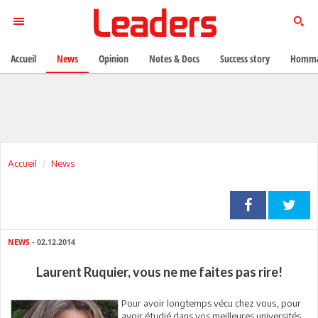
Accueil
News
Opinion
Notes & Docs
Success story
Homma
Accueil
News
NEWS
- 02.12.2014
Laurent Ruquier, vous ne me faites pas rire!
Pour avoir longtemps vécu chez vous, pour
avoir étudié dans vos meilleures universités,