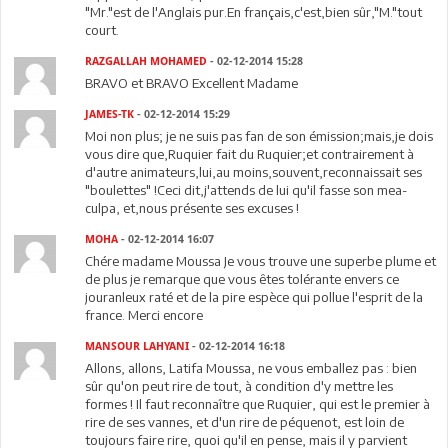
"Mr."est de l'Anglais pur.En français,c'est,bien sûr,"M."tout
court.
RAZGALLAH MOHAMED
- 02-12-2014 15:28
BRAVO et BRAVO Excellent Madame
JAMES-TK
- 02-12-2014 15:29
Moi non plus; je ne suis pas fan de son émission;mais,je dois
vous dire que,Ruquier fait du Ruquier;et contrairement à
d'autre animateurs,lui,au moins,souvent,reconnaissait ses
"boulettes" !Ceci dit,j'attends de lui qu'il fasse son mea-
culpa, et,nous présente ses excuses !
MOHA
- 02-12-2014 16:07
Chére madame Moussa Je vous trouve une superbe plume et
de plus je remarque que vous êtes tolérante envers ce
jouranleux raté et de la pire espèce qui pollue l'esprit de la
france. Merci encore
MANSOUR LAHYANI
- 02-12-2014 16:18
Allons, allons, Latifa Moussa, ne vous emballez pas : bien
sûr qu'on peut rire de tout, à condition d'y mettre les
formes ! Il faut reconnaître que Ruquier, qui est le premier à
rire de ses vannes, et d'un rire de péquenot, est loin de
toujours faire rire, quoi qu'il en pense, mais il y parvient