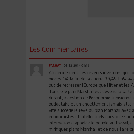
Les Commentaires
FARHAT
- 01-12-2014 01:16
Ah decidement ces reveurs inveteres qui c
pieces. 1/A la fin de la guerre 39/45,il n'y
but de redresser l'Europe que Hitler et les A
Tunisie.le plan Marshall est devenu la tart
durant,la gestion de l'economie tunisienne a 
budgetaire et un endettement jamais atteint
vite succede le reve du plan Marshall avec a
economistes et intellectuels qui voulez nous
international,appelez le peuple au travail,a 
mirifiques plans Marshall et de nous.faire c