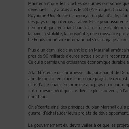
Maintenant que les cloches des urnes ont sonné que
devenues ! Il y a trois ans le G8 (Allemagne, Canada, E
Royaume-Uni, Russie) annonçait un plan d’aide, d’un
des pays du «printemps arabe». Et ce pour assurer le 
démocratique» en criant haut et fort que «la démocr
la paix, la stabilité, la prospérité, une croissance p
Le Fonds monétaire international s’est engagé à consa
Plus d’un demi-siècle avant le plan Marshall américain 
près de 90 milliards d’euros actuels pour la reconstr
Ce qui a permis une croissance économique durable e
A la différence des promesses du partenariat de Deauv
afin de mettre en place leur propre projet de reconstr
effet l’aide financière promise aux pays du « printe
«réformes» spécifiques et liée, le plus souvent, à l’
donateurs.
On s’écarte ainsi des principes du plan Marshall qui a p
guerre, d’échafauder leurs projets de développement.
Le gouvernement élu devra veiller à ce que les proje