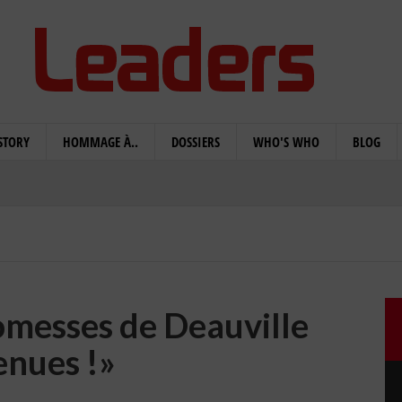
STORY
HOMMAGE À..
DOSSIERS
WHO'S WHO
BLOG
omesses de Deauville
enues !»