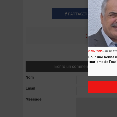
PARTAGER
COMMENTE
OPINIONS
- 07.08.20
Pour une bonne 
tourisme de l’oas
Ecrire un commentaire
Nom
Email
Message