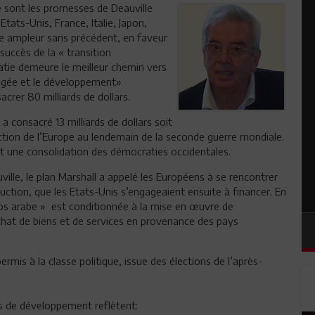
 sont les promesses de Deauville
tats-Unis, France, Italie, Japon,
e ampleur sans précédent, en faveur
succès de la « transition
atie demeure le meilleur chemin vers
artagée et le développement»
crer 80 milliards de dollars.
a consacré 13 milliards de dollars soit
uction de l’Europe au lendemain de la seconde guerre mondiale.
t une consolidation des démocraties occidentales.
ille, le plan Marshall a appelé les Européens à se rencontrer
uction, que les Etats-Unis s’engageaient ensuite à financer. En
mps arabe » est conditionnée à la mise en œuvre de
achat de biens et de services en provenance des pays
ermis à la classe politique, issue des élections de l’après-
ts de développement reflètent: