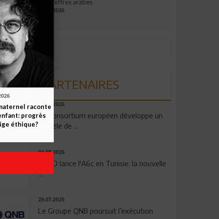
aux chiffres arabes
09.07.2026
PARTENAIRES
2026
06.08.2026
maternel raconte
Un consortium européen développe un
enfant: progrès
ige éthique?
modèle de ...
04.08.2026
OPPO lance l'A6c en Tunisie: la nouvelle
...
29.07.2026
Le Groupe QNB poursuit l’exécution