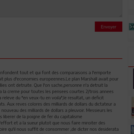
Envoyer
onfondent tout et qui font des comparaisons a l'emporte
 avait plus d'economies europeennes.Le plan Marshall avait pour
llies ont detruite. Que l'on sache,personne n'a detruit la
e a la creme pour toutes les pensees courtes 2/trois annees
releve du "en veux-tu en voila",le resultat, un deficit
s. Aux reves colores des milliards de dollars du dictateur a
 nouveau des milliards de dollars a pleuvoir. Messieurs les
 liberer de la poigne de fer du capitalisme
l'effort et a la sueur plutot que nous faire miroiter des
roire qu'il nous suffit de consommer ,de dicter nos desiderata