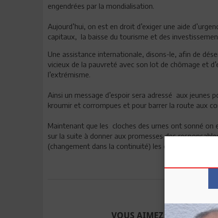
engendrées par la mondialisation.
Aujourd’hui, on est en droit d’exiger une aide d’urgenc
capitaux, la baisse du tourisme et des investisseme
Une assistance internationale, disons-le, afin de désenc
vicieux de la pauvreté avec son lot de chômage et d’
l’extrémisme.
Ainsi un message d’espoir sera adressé aux jeunes po
kroumir et corrompues et pour barrer la route aux co
Maintenant que les cloches des urnes ont sonné on es
sur la suite à donner aux promesses des responsables
(changement dans la continuité) les conditions et le re
Envoyer à u
VOUS AIMEZ CET ARTICLE