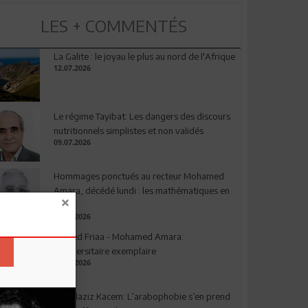
LES + COMMENTÉS
La Galite : le joyau le plus au nord de l'Afrique
12.07.2026
Le régime Tayibat: Les dangers des discours
nutritionnels simplistes et non validés
09.07.2026
Hommages ponctués au recteur Mohamed
Amara, décédé lundi : les mathématiques en
deuil
03.08.2026
Ahmed Friaa - Mohamed Amara:
l’Universitaire exemplaire
04.08.2026
Abdelaziz Kacem: L’arabophobie s’en prend