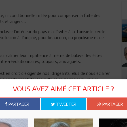
e, ni conditionnelle ni liée pour compenser la fuite des
nts étrangers…
laver l’intérieur du pays et d’éviter à la Tunisie le cercle
exclusion à l’origine, pour beaucoup, du populisme et de
ur calmer leur impatience à même de balayer les élites
ntre-révolutionnaires, toujours, aux aguets.
t en droit d’exiger de nos dirigeants élus de nous éclairer
 du partenariat de Deauville et de négocier au mieux
liquat !
VOUS AVEZ AIMÉ CET ARTICLE ?
B.B.G.
PARTAGER
TWEETER
PARTAGER
n ami
Imprimer
 ? PARTAGEZ-LE AVEC VOS AMIS !