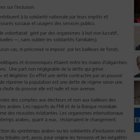
s sur l’inclusion.
ntribuent à la solidarité nationale par leurs impôts et
assurés sociaux et usagers des services publics.
le volontariat géré par des organismes à but non lucratif,
lles —, sans oublier les solidarités familiales).
un cas, ni préconisé ni imposé par les bailleurs de fonds.
 politiques et économiques étaient entre les mains d’oligarchies
ons. Une part non négligeable de la dette qui grève
 et illégitime. En effet une dette contractée par un pouvoir
e réprimer la population est une dette de régime sinon une
a chute du pouvoir elle est nulle et non avenue.
 rendre des comptes aux électeurs et non aux bailleurs des
tes arabes. Les rapports du FMI et de la Banque mondiale
me des réussites éclatantes. Les organismes internationaux
printemps arabe», quant à eux, réclamaient le changement.
’action du «printemps arabe» ou les solidarités d’exclusion nées
u tribales ont, aussi, pour origine les tensions et les inégalités