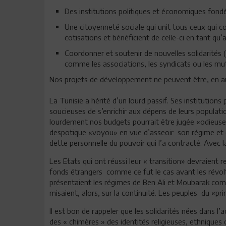
Des institutions politiques et économiques fondée
Une citoyenneté sociale qui unit tous ceux qui co
cotisations et bénéficient de celle-ci en tant qu’
Coordonner et soutenir de nouvelles solidarités (
comme les associations, les syndicats ou les mutue
Nos projets de développement ne peuvent être, en auc
La Tunisie a hérité d’un lourd passif. Ses institutions
soucieuses de s’enrichir aux dépens de leurs populati
lourdement nos budgets pourrait être jugée «odieuse»
despotique «voyou» en vue d’asseoir son régime et d
dette personnelle du pouvoir qui l’a contracté. Avec l
Les Etats qui ont réussi leur « transition» devraient
fonds étrangers comme ce fut le cas avant les révol
présentaient les régimes de Ben Ali et Moubarak com
misaient, alors, sur la continuité. Les peuples du «
Il est bon de rappeler que les solidarités nées dans l
des « chimères » des identités religieuses, ethniques o