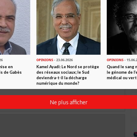
TWEETER
ABONNEZ-VOUS
R CET ARTICLE
26
OPINIONS
- 23.06.2026
OPINIONS
- 15.06.
1
Commentaire
mise en
Kamel Ayadi: Le Nord se protège
Quand le sang 
is de Gabès
des réseaux sociaux; le Sud
le génome de l’
Commenter
deviendra-t-il la décharge
médical ou vert
numérique du monde?
Ne plus afficher