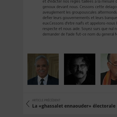
et d'edicter nos regles taillees a la mesure
genoux devant nous. Cessons cette delagog
aveuglement les groupouscules altermondial
defier leurs gouvernements et leurs banques
eux.Cessons d'etre naifs et appelons-nous
respecte et nous aide. Soyez surs que nul 
demander de l'aide fut-ce nom du general M
ARTICLE PRÉCÉDENT
La «ghassalet ennaouder» électorale