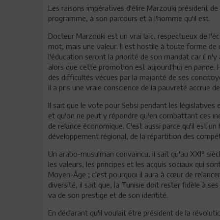
Les raisons impératives d'élire Marzouki président de
programme, à son parcours et à l'homme qu'il est.
Docteur Marzouki est un vrai laïc, respectueux de l'éco
mot, mais une valeur. Il est hostile à toute forme d
l'éducation seront la priorité de son mandat car il n'
alors que cette promotion est aujourd'hui en panne. H
des difficultés vécues par la majorité de ses concitoye
il a pris une vraie conscience de la pauvreté accrue d
Il sait que le vote pour Sebsi pendant les législatives
et qu'on ne peut y répondre qu'en combattant ces inéga
de relance économique. C'est aussi parce qu'il est u
développement régional, de la répartition des compét
Un arabo-musulman convaincu, il sait qu'au XXI° siècl
les valeurs, les principes et les acquis sociaux qui s
Moyen-Âge ; c'est pourquoi il aura à cœur de relancer 
diversité, il sait que, la Tunisie doit rester fidèle à
va de son prestige et de son identité.
En déclarant qu'il voulait être président de la révolu