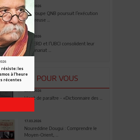
29.07.2026
Le Groupe QNB poursuit l’exécution
rigoureuse ...
24.07.2026
La BERD et l’UBCI consolident leur
partenariat ...
2026
 résiste: les
smos à l’heure
LU POUR VOUS
s récentes
23.04.2026
Vient de paraître - «Dictionnaire des ...
17.03.2026
Noureddine Dougui : Comprendre le
Moyen-Orient, ...