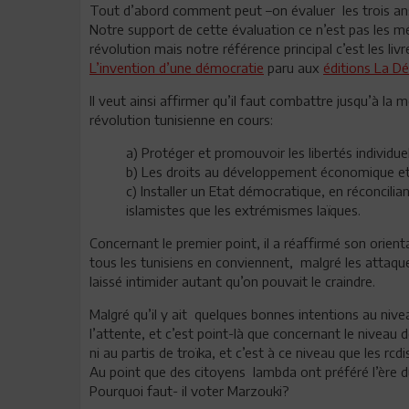
Tout d’abord comment peut –on évaluer les trois an
Notre support de cette évaluation ce n’est pas les méd
révolution mais notre référence principal c’est les li
L’invention d’une démocratie
paru aux
éditions La D
Il veut ainsi affirmer qu’il faut combattre jusqu’à la 
révolution tunisienne en cours:
a) Protéger et promouvoir les libertés individue
b) Les droits au développement économique et 
c) Installer un Etat démocratique, en réconcilia
islamistes que les extrémismes laïques.
Concernant le premier point, il a réaffirmé son orienta
tous les tunisiens en conviennent, malgré les attaque
laissé intimider autant qu’on pouvait le craindre.
Malgré qu’il y ait quelques bonnes intentions au nive
l’attente, et c’est point-là que concernant le niveau d
ni au partis de troïka, et c’est à ce niveau que les rcd
Au point que des citoyens lambda ont préféré l’ère d
Pourquoi faut- il voter Marzouki?