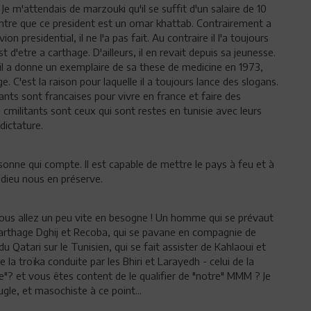
e. Je m'attendais de marzouki qu'il se suffit d'un salaire de 10
ontre que ce president est un omar khattab. Contrairement a
 presidential, il ne l'a pas fait. Au contraire il l'a toujours
t d'etre a carthage. D'ailleurs, il en revait depuis sa jeunesse.
il a donne un exemplaire de sa these de medicine en 1973,
. C'est la raison pour laquelle il a toujours lance des slogans.
ants sont francaises pour vivre en france et faire des
 cmilitants sont ceux qui sont restes en tunisie avec leurs
dictature.
ersonne qui compte. Il est capable de mettre le pays à feu et à
ue dieu nous en préserve.
Vous allez un peu vite en besogne ! Un homme qui se prévaut
 Carthage Dghij et Recoba, qui se pavane en compagnie de
u Qatari sur le Tunisien, qui se fait assister de Kahlaoui et
 la troïka conduite par les Bhiri et Larayedh - celui de la
le"? et vous êtes content de le qualifier de "notre" MMM ? Je
le, et masochiste à ce point...