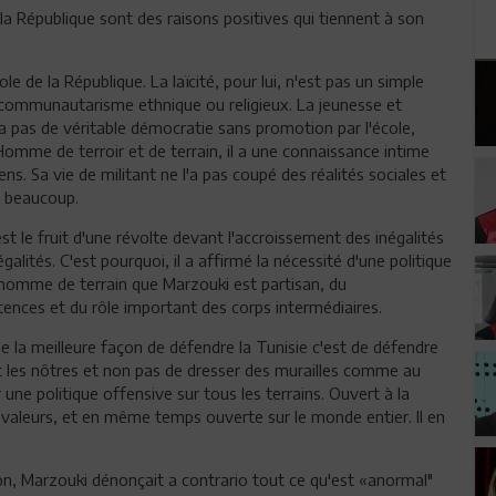
 la République sont des raisons positives qui tiennent à son
le de la République. La laïcité, pour lui, n'est pas un simple
e communautarisme ethnique ou religieux. La jeunesse et
y a pas de véritable démocratie sans promotion par l'école,
omme de terroir et de terrain, il a une connaissance intime
ns. Sa vie de militant ne l'a pas coupé des réalités sociales et
e beaucoup.
 est le fruit d'une révolte devant l'accroissement des inégalités
lités. C'est pourquoi, il a affirmé la nécessité d'une politique
n homme de terrain que Marzouki est partisan, du
ences et du rôle important des corps intermédiaires.
e la meilleure façon de défendre la Tunisie c'est de défendre
ont les nôtres et non pas de dresser des murailles comme au
une politique offensive sur tous les terrains. Ouvert à la
 ses valeurs, et en même temps ouverte sur le monde entier. Il en
tion, Marzouki dénonçait a contrario tout ce qu'est «anormal"