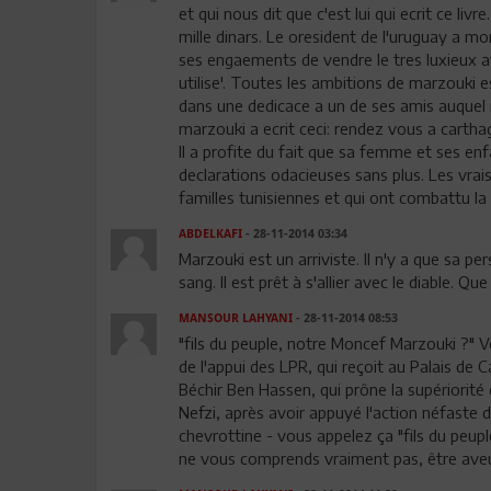
et qui nous dit que c'est lui qui ecrit ce livr
mille dinars. Le oresident de l'uruguay a m
ses engaements de vendre le tres luxieux avion
utilise'. Toutes les ambitions de marzouki es
dans une dedicace a un de ses amis auquel 
marzouki a ecrit ceci: rendez vous a carthage
Il a profite du fait que sa femme et ses enf
declarations odacieuses sans plus. Les vrais
familles tunisiennes et qui ont combattu la 
ABDELKAFI
- 28-11-2014 03:34
Marzouki est un arriviste. Il n'y a que sa p
sang. Il est prêt à s'allier avec le diable. Q
MANSOUR LAHYANI
- 28-11-2014 08:53
"fils du peuple, notre Moncef Marzouki ?" 
de l'appui des LPR, qui reçoit au Palais de
Béchir Ben Hassen, qui prône la supériorité d
Nefzi, après avoir appuyé l'action néfaste de
chevrottine - vous appelez ça "fils du peup
ne vous comprends vraiment pas, être aveug