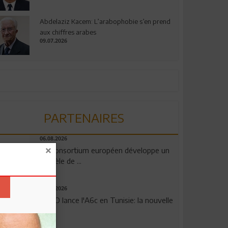
Abdelaziz Kacem: L’arabophobie s’en prend
aux chiffres arabes
09.07.2026
PARTENAIRES
06.08.2026
Un consortium européen développe un
modèle de ...
04.08.2026
OPPO lance l'A6c en Tunisie: la nouvelle
...