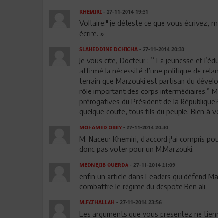
KHEMIRI
- 27-11-2014 19:31
Voltaire:" je déteste ce que vous écrivez, 
écrire. »
SLAHEDDINE DCHICHA
- 27-11-2014 20:30
Je vous cite, Docteur : ” La jeunesse et l’éd
affirmé la nécessité d’une politique de rel
terrain que Marzouki est partisan du dével
rôle important des corps intermédiaires.” M
prérogatives du Président de la République? P
quelque doute, tous fils du peuple. Bien à v
MOHAMED OBEY
- 27-11-2014 20:30
M. Naceur Khemiri, d'accord j'ai compris po
donc pas voter pour un M.Marzouki.
MEDNEJIB OUERDA
- 27-11-2014 21:09
enfin un article dans Leaders qui défend Ma
combattre le régime du despote Ben ali
M.FATHALLAH
- 27-11-2014 23:56
Les arguments que vous presentez ne tiennen