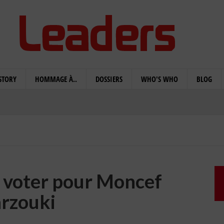
STORY
HOMMAGE À..
DOSSIERS
WHO'S WHO
BLOG
t voter pour Moncef
rzouki