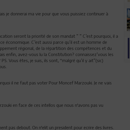
mais je donnerai ma vie pour que vous puissiez continuer à
ucation seront la priorité de son mandat ” ” C’est pourquoi, il a
ance économique. C’est aussi parce qu’il est un homme de
oppement régional, de la répartition des compétences et du
ais enfin, avez-vous lu la Constitution? connaissez’vous les
S. Vous êtes, je suis, ils sont, “malgré qu’il y ait”(sic)
ous.
urquoi il ne faut pas voter Pour Moncef Marzouki. Je ne vais
rzouki en face de ces intellos que nous n'avons pas vu
t pas debout. On n'elit un president pour ecrire des livres.