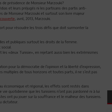
s de présidence de Monsieur Marzouki?
ias et leurs préjugés ni les partisans des partis anti-
vres de Monsieur Marzouki et surtout son livre majeur
écouverte
, avril, 2013, Marzouki.
mort pour résoudre les trois défis que doit surmonter la
lles et publiques surtout les droits de la femme.
social.
nt les «deux Tunisie», en rejetant aussi bien les extrémismes
tion pour la démocratie de l’opinion et la liberté d’expression,
s multiples de tous horizons et toutes parts, il ne s’est pas
au économique et régional, les effets sont restés dans
e vie quotidienne que les tunisiens n’ont pas pardonné ni à lui
istes ont pu jouer sur la souffrance et le malheur des tunisiens.
u dictateur.