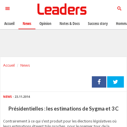
Accueil
News
Opinion
Notes & Docs
Success story
Homma
Accueil
News
NEWS
- 23.11.2014
Présidentielles : les estimations de Sygma et 3 C
Contrairement à ce qui s'est produit pour les élections législatives où
leurs estimations étaient très proches, pour le premier tour de la