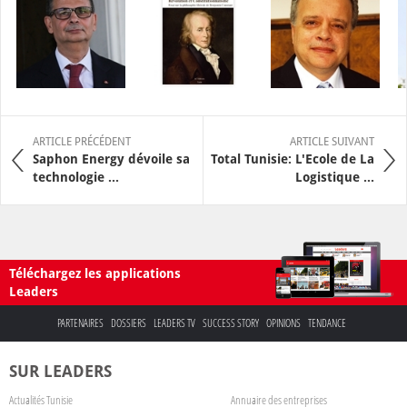
ARTICLE PRÉCÉDENT
ARTICLE SUIVANT
Saphon Energy dévoile sa
Total Tunisie: L'Ecole de La
technologie ...
Logistique ...
Téléchargez les applications
Leaders
PARTENAIRES
DOSSIERS
LEADERS TV
SUCCESS STORY
OPINIONS
TENDANCE
SUR LEADERS
Actualités Tunisie
Annuaire des entreprises