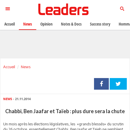
Accueil
News
Opinion
Notes & Docs
Success story
Homma
Accueil
News
NEWS
- 21.11.2014
Chabbi, Ben Jaafar et Taïeb : plus dure sera la chute
Un mois après les élections législatives, les «grands blessés» du scrutin
du 26 octobre, essentiellement Chabbi, Ben Jaafar et Taïeb ne semblent