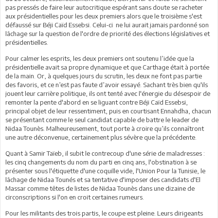
pas pressés de faire leur autocritique espérant sans doute se racheter
aux présidentielles pour les deux premiers alors que le troisième s'est
défaussé sur Béji Caïd Essebsi. Celui-ci ne lui aurait jamais pardonné son
lâchage sur la question de l'ordre de priorité des élections législatives et
présidentielles.
Pour calmer les esprits, les deux premiers ont soutenu l’idée que la
présidentielle avait sa propre dynamique et que Carthage était à portée
de la main. Or, à quelques jours du scrutin, les deux ne font pas partie
des favoris, et ce n’est pas faute d’avoir essayé. Sachant très bien qu'ils
jouent leur carrière politique, ils ont tenté avec l'énergie du désespoir de
remonter la pente d'abord en se liguant contre Béji Caïd Essebsi,
principal objet de leur ressentiment, puis en courtisant Ennahdha, chacun
se présentant comme le seul candidat capable de battre le leader de
Nidaa Tounès. Malheureusement, tout porte à croire qu’ils connaîtront
une autre déconvenue, certainement plus sévère que la précédente.
Quant à Samir Taïeb, il subit le contrecoup d'une série de maladresses :
les cinq changements du nom du parti en cinq ans, l'obstination à se
présenter sous l'étiquette d'une coquille vide, l'Union Pour la Tunisie, le
lâchage de Nidaa Tounés et sa tentative d'imposer des candidats d'El
Massar comme têtes de listes de Nidaa Tounès dans une dizaine de
circonscriptions si l'on en croit certaines rumeurs.
Pour les militants des trois partis, le coupe est pleine. Leurs dirigeants