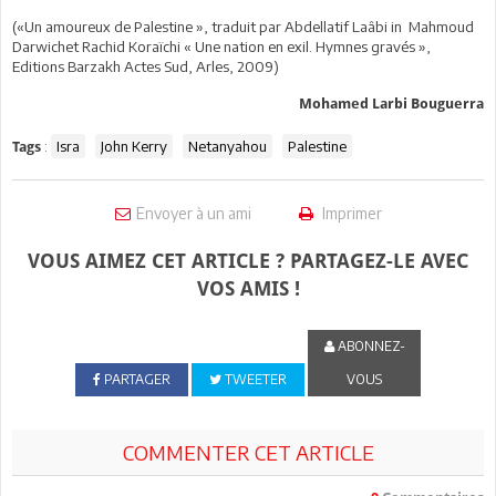
(«Un amoureux de Palestine », traduit par Abdellatif Laâbi in Mahmoud
Darwichet Rachid Koraïchi « Une nation en exil. Hymnes gravés »,
Editions Barzakh Actes Sud, Arles, 2009)
Mohamed Larbi Bouguerra
:
Isra
John Kerry
Netanyahou
Palestine
Tags
Envoyer à un ami
Imprimer
VOUS AIMEZ CET ARTICLE ? PARTAGEZ-LE AVEC
VOS AMIS !
ABONNEZ-
PARTAGER
TWEETER
VOUS
COMMENTER CET ARTICLE