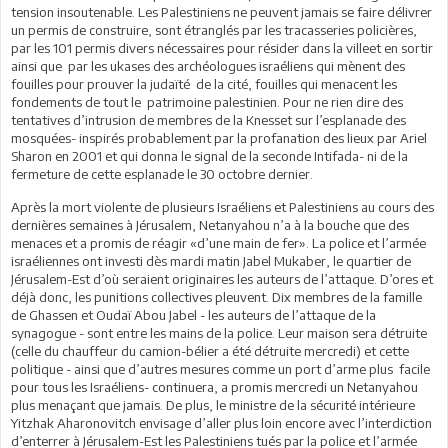
tension insoutenable. Les Palestiniens ne peuvent jamais se faire délivrer
un permis de construire, sont étranglés par les tracasseries policières,
par les 101 permis divers nécessaires pour résider dans la villeet en sortir
ainsi que par les ukases des archéologues israéliens qui mènent des
fouilles pour prouver la judaïté de la cité, fouilles qui menacent les
fondements de tout le patrimoine palestinien. Pour ne rien dire des
tentatives d’intrusion de membres de la Knesset sur l’esplanade des
mosquées- inspirés probablement par la profanation des lieux par Ariel
Sharon en 2001 et qui donna le signal de la seconde Intifada- ni de la
fermeture de cette esplanade le 30 octobre dernier.
Après la mort violente de plusieurs Israéliens et Palestiniens au cours des
dernières semaines à Jérusalem, Netanyahou n’a à la bouche que des
menaces et a promis de réagir «d’une main de fer». La police et l’armée
israéliennes ont investi dès mardi matin Jabel Mukaber, le quartier de
Jérusalem-Est d’où seraient originaires les auteurs de l’attaque. D’ores et
déjà donc, les punitions collectives pleuvent. Dix membres de la famille
de Ghassen et Oudaï Abou Jabel - les auteurs de l’attaque de la
synagogue - sont entre les mains de la police. Leur maison sera détruite
(celle du chauffeur du camion-bélier a été détruite mercredi) et cette
politique - ainsi que d’autres mesures comme un port d’arme plus facile
pour tous les Israéliens- continuera, a promis mercredi un Netanyahou
plus menaçant que jamais. De plus, le ministre de la sécurité intérieure
Yitzhak Aharonovitch envisage d’aller plus loin encore avec l’interdiction
d’enterrer à Jérusalem-Est les Palestiniens tués par la police et l’armée