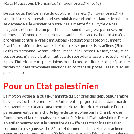
(Rosa Moussaoui, L’Humanité, 19 novembre 2014, p. 16).
De son côté, l’éditorialiste du quotidien Haaretz (19 novembre 2014)
sous le titre « Netanyahou et ses ministres mettent en danger le public »,
se demande si le Premier Ministre vise à mettre fin au cycle de ces
tragédies et si mettre un point final au bain de sang est parmi ses buts
ultimes. Il s’étonne de ses furieux assauts et des accusations insensées
proférées contre le Président Abbas –accusations catégoriquement
écartées et démenties par le chef des renseignements israéliens (Shin
Beth) en personne, Yoram Cohen, mardi à la Knesset. Netanyahou, avec
ses sorties, n’a autre but en fait que de reproduire lescénarioéculé: «il n’y
a pas d’interlocuteurs palestiniens pour la négociation» et de préparer le
terrain pour les prochaines élections en coiffant au poteau ses rivaux les
plus à droite.
Pour un Etat palestinien
La motion votée à la quasi-unanimité du Congrès des députés(Chambre
basse des Cortes Generales, le Parlement espagnol) demandant mardi
18 novembre 2014 au gouvernement de Madrid de reconnaître l’Etat
palestinien est dans la droite ligne de celle votée par la Chambre des
Communes et la reconnaissance par la Suède de l’Etat palestinien. Reste
à vérifier maintenant si le Ministère des Affaires Etrangères israélien
continuera à se gausser. Le 24 juillet dernier, la chancellerie israélienne
ironisait sur les sympathies affichées par le Brésil à l’égard de la Palestine