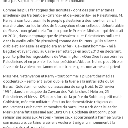
«n’a pas sa place dans le comportement humain».
Comme les plus fanatiques des sionistes - dont des parlementaires
israéliens- qui traitent de «cafards» et de «serpents» les Palestiniens, M.
Kerry, à son tour, assimile le peuple palestinien à des non-humains. Il
marche ainsi sur les brisées de Netanyahou et sur celles du défunt rabbin
du Shass - «un géant de la Torah » pour le Premier Ministre- qui déclarait
en 2001, dans une synagogue de Jérusalem: «Les Palestiniens pullulent
dans la Vieille Ville [de Jérusalem] comme des fourmis. Qu’ils aillent au
diable et le Messie les expédiera en enfer». Ce «saint homme» - né à
Bagdad et ayant vécu au Caire- remettait çà en août 2010 en déclarant,
pour torpiller les négociations de Washington : «Que Dieu fasse périr les
Palestiniens et en premier lieu leur président Abbas». Nul ne peut être en
faveur de la violence notamment contre des gens non armés qui prient.
Mais MM. Netanyahou et Kerry - tout comme la plupart des médias
occidentaux - semblent avoir oublié la tuerie à la mitraillette du Dr
Baruch Goldstein, un colon qui assassina de sang froid, le 25 février
1994, dans la mosquée du Caveau des Patriarches à Hébron, 25
Palestiniens et blessa 125 autres lors de la prière du Sobh, au petit matin.
Goldstein, médecin militaire, était un fondamentaliste religieux du
mouvement Loubavitch et membre du parti ultra Kach dont le leader
Meir Kahane fut assassiné aux Etats Unis. Goldstein était connu pour
refuser ses soins aux Arabes - même ceux appartenant à l’armée. Suite à
son massacre, certains Israéliens voulurent ériger un monument à la
mémoire de cet assassin !