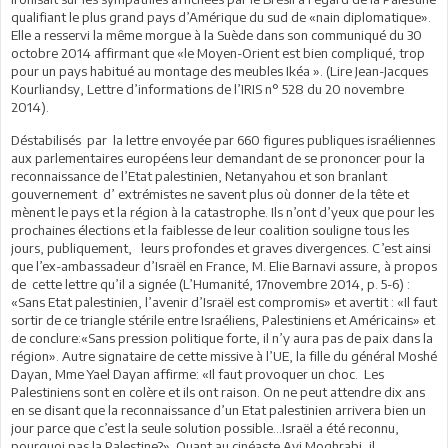
qualifiant le plus grand pays d’Amérique du sud de «nain diplomatique».
Elle a resservi la même morgue à la Suède dans son communiqué du 30
octobre 2014 affirmant que «le Moyen-Orient est bien compliqué, trop
pour un pays habitué au montage des meubles Ikéa ». (Lire Jean-Jacques
Kourliandsy, Lettre d’informations de l’IRIS n° 528 du 20 novembre
2014).
Déstabilisés par la lettre envoyée par 660 figures publiques israéliennes
aux parlementaires européens leur demandant de se prononcer pour la
reconnaissance de l’Etat palestinien, Netanyahou et son branlant
gouvernement d’ extrémistes ne savent plus où donner de la tête et
mènent le pays et la région à la catastrophe. Ils n’ont d’yeux que pour les
prochaines élections et la faiblesse de leur coalition souligne tous les
jours, publiquement, leurs profondes et graves divergences. C’est ainsi
que l’ex-ambassadeur d’Israël en France, M. Elie Barnavi assure, à propos
de cette lettre qu’il a signée (L’Humanité, 17novembre 2014, p. 5-6) :
«Sans Etat palestinien, l’avenir d’Israël est compromis» et avertit : «Il faut
sortir de ce triangle stérile entre Israéliens, Palestiniens et Américains» et
de conclure:«Sans pression politique forte, il n’y aura pas de paix dans la
région». Autre signataire de cette missive à l’UE, la fille du général Moshé
Dayan, Mme Yael Dayan affirme: «Il faut provoquer un choc. Les
Palestiniens sont en colère et ils ont raison. On ne peut attendre dix ans
en se disant que la reconnaissance d’un Etat palestinien arrivera bien un
jour parce que c’est la seule solution possible…Israël a été reconnu,
pourquoi pas la Palestine?». Quant au cinéaste Avi Moghrabi, il