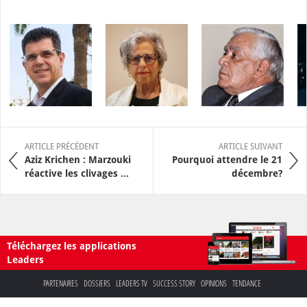
ARTICLE PRÉCÉDENT
ARTICLE SUIVANT
Aziz Krichen : Marzouki
Pourquoi attendre le 21
réactive les clivages ...
décembre?
Téléchargez les applications
Leaders
PARTENAIRES
DOSSIERS
LEADERS TV
SUCCESS STORY
OPINIONS
TENDANCE