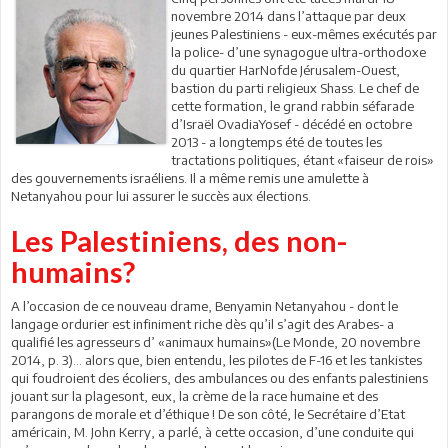
novembre 2014 dans l’attaque par deux
jeunes Palestiniens - eux-mêmes exécutés par
la police- d’une synagogue ultra-orthodoxe
du quartier HarNofde Jérusalem-Ouest,
bastion du parti religieux Shass. Le chef de
cette formation, le grand rabbin séfarade
d’Israël OvadiaYosef - décédé en octobre
2013 - a longtemps été de toutes les
tractations politiques, étant «faiseur de rois»
des gouvernements israéliens. Il a même remis une amulette à
Netanyahou pour lui assurer le succès aux élections.
Les Palestiniens, des non-
humains?
A l’occasion de ce nouveau drame, Benyamin Netanyahou - dont le
langage ordurier est infiniment riche dès qu’il s’agit des Arabes- a
qualifié les agresseurs d’ «animaux humains»(Le Monde, 20 novembre
2014, p. 3)… alors que, bien entendu, les pilotes de F-16 et les tankistes
qui foudroient des écoliers, des ambulances ou des enfants palestiniens
jouant sur la plagesont, eux, la crème de la race humaine et des
parangons de morale et d’éthique ! De son côté, le Secrétaire d’Etat
américain, M. John Kerry, a parlé, à cette occasion, d’une conduite qui