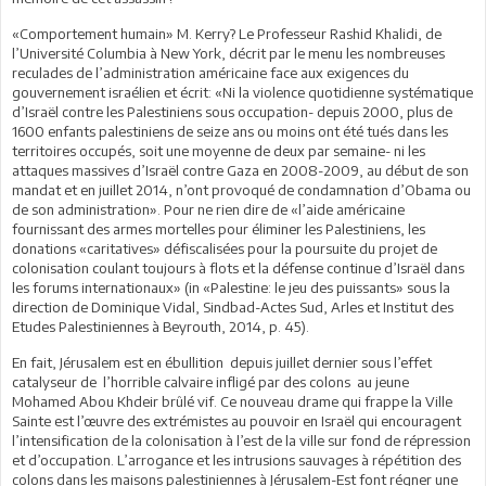
«Comportement humain» M. Kerry? Le Professeur Rashid Khalidi, de
l’Université Columbia à New York, décrit par le menu les nombreuses
reculades de l’administration américaine face aux exigences du
gouvernement israélien et écrit: «Ni la violence quotidienne systématique
d’Israël contre les Palestiniens sous occupation- depuis 2000, plus de
1600 enfants palestiniens de seize ans ou moins ont été tués dans les
territoires occupés, soit une moyenne de deux par semaine- ni les
attaques massives d’Israël contre Gaza en 2008-2009, au début de son
mandat et en juillet 2014, n’ont provoqué de condamnation d’Obama ou
de son administration». Pour ne rien dire de «l’aide américaine
fournissant des armes mortelles pour éliminer les Palestiniens, les
donations «caritatives» défiscalisées pour la poursuite du projet de
colonisation coulant toujours à flots et la défense continue d’Israël dans
les forums internationaux» (in «Palestine: le jeu des puissants» sous la
direction de Dominique Vidal, Sindbad-Actes Sud, Arles et Institut des
Etudes Palestiniennes à Beyrouth, 2014, p. 45).
En fait, Jérusalem est en ébullition depuis juillet dernier sous l’effet
catalyseur de l’horrible calvaire infligé par des colons au jeune
Mohamed Abou Khdeir brûlé vif. Ce nouveau drame qui frappe la Ville
Sainte est l’œuvre des extrémistes au pouvoir en Israël qui encouragent
l’intensification de la colonisation à l’est de la ville sur fond de répression
et d’occupation. L’arrogance et les intrusions sauvages à répétition des
colons dans les maisons palestiniennes à Jérusalem-Est font régner une