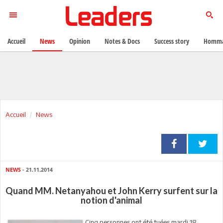
Accueil
News
Opinion
Notes & Docs
Success story
Homma
Accueil
News
NEWS
- 21.11.2014
Quand MM. Netanyahou et John Kerry surfent sur la
notion d'animal
Cinq personnes ont été tuées mardi 18