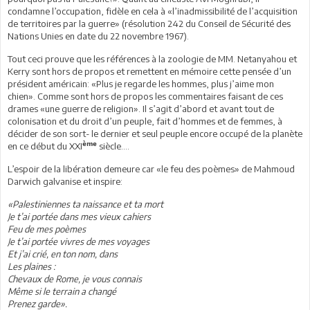
condamne l’occupation, fidèle en cela à «l’inadmissibilité de l’acquisition
de territoires par la guerre» (résolution 242 du Conseil de Sécurité des
Nations Unies en date du 22 novembre 1967).
Tout ceci prouve que les références à la zoologie de MM. Netanyahou et
Kerry sont hors de propos et remettent en mémoire cette pensée d’un
président américain: «Plus je regarde les hommes, plus j’aime mon
chien». Comme sont hors de propos les commentaires faisant de ces
drames «une guerre de religion». Il s’agit d’abord et avant tout de
colonisation et du droit d’un peuple, fait d’hommes et de femmes, à
décider de son sort- le dernier et seul peuple encore occupé de la planète
ème
en ce début du XXI
siècle….
L’espoir de la libération demeure car «le feu des poèmes» de Mahmoud
Darwich galvanise et inspire:
«Palestiniennes ta naissance et ta mort
Je t’ai portée dans mes vieux cahiers
Feu de mes poèmes
Je t’ai portée vivres de mes voyages
Et j’ai crié, en ton nom, dans
Les plaines :
Chevaux de Rome, je vous connais
Même si le terrain a changé
Prenez garde».