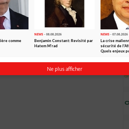
NEWS
- 08.08.2026
NEWS
- 07.08.2026
ntière comme
Benjamin Constant: Revisité par
La crise malien
Hatem M’rad
sécurité de l'A
Quels enjeux po
Ne plus afficher