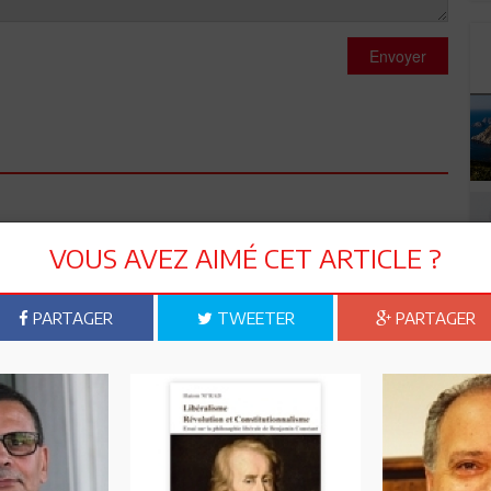
Envoyer
VOUS AVEZ AIMÉ CET ARTICLE ?
 ta persévérance, c'est des "hrayer tounes" comme toi qui
PARTAGER
TWEETER
PARTAGER