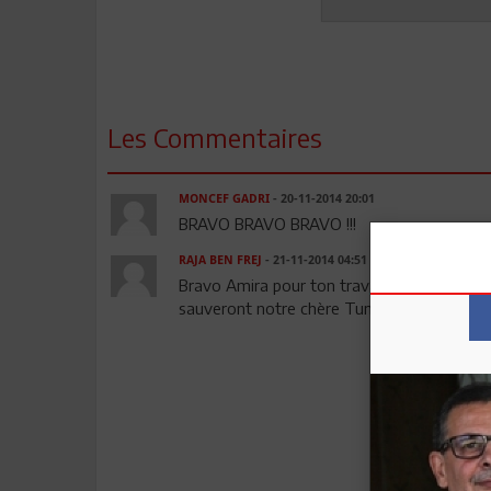
Les Commentaires
MONCEF GADRI
- 20-11-2014 20:01
BRAVO BRAVO BRAVO !!!
RAJA BEN FREJ
- 21-11-2014 04:51
Bravo Amira pour ton travail sérieux, pour
sauveront notre chère Tunisie. Merci