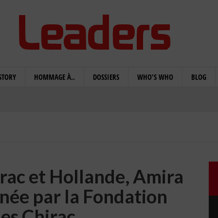
STORY
HOMMAGE À..
DOSSIERS
WHO'S WHO
BLOG
rac et Hollande, Amira
née par la Fondation
es Chirac