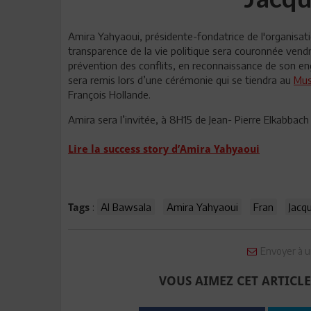
Amira Yahyaoui, présidente-fondatrice de l'organisa
transparence de la vie politique sera couronnée vend
prévention des conflits, en reconnaissance de son eng
sera remis lors d’une cérémonie qui se tiendra au
Mus
François Hollande.
Amira sera l’invitée, à 8H15 de Jean- Pierre Elkabbach
Lire la success story d’Amira Yahyaoui
:
Al Bawsala
Amira Yahyaoui
Fran
Jacq
Tags
Envoyer à u
VOUS AIMEZ CET ARTICLE