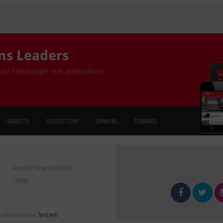
ons Leaders
ez télécharger nos applications
LEADERS TV
SUCCESS STORY
OPINIONS
TENDANCE
Annuaire de personnalités
Contact
 site internet par
Tanit web