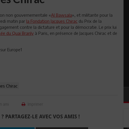
tion non gouvernementale «
Al Bawsala
», et militante pour la
redi matin par
la Fondation Jacques Chirac
du Prix de la
agement contre la dictature et pour la démocratie. Le prix lui
ée du Quai Branly
à Paris, en présence de Jacques Chirac et de
 sur Europe1
ues Chirac
n ami
Imprimer
 ? PARTAGEZ-LE AVEC VOS AMIS !