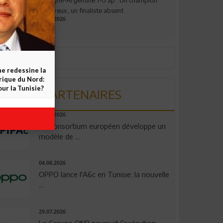
valeureux, un finaliste absent
19.07.2026
ne redessine la
frique du Nord:
ur la Tunisie?
PARTENAIRES
06.08.2026
Un consortium européen développe un
modèle de ...
04.08.2026
OPPO lance l'A6c en Tunisie: la nouvelle
...
29.07.2026
Le Groupe QNB poursuit l’exécution