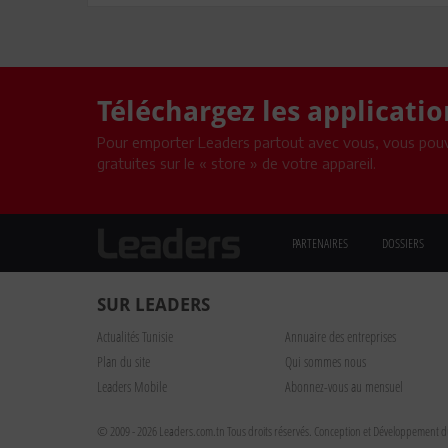
Téléchargez les applicati
Pour emporter Leaders partout avec vous, vous pouv
gratuites sur le « store » de votre appareil.
PARTENAIRES
DOSSIERS
SUR LEADERS
Actualités Tunisie
Annuaire des entreprises
Plan du site
Qui sommes nous
Leaders Mobile
Abonnez-vous au mensuel
© 2009 - 2026 Leaders.com.tn Tous droits réservés.
Conception et Développement du