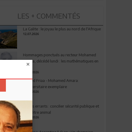
LES + COMMENTÉS
La Galite : le joyau le plus au nord de l'Afrique
12.07.2026
Hommages ponctués au recteur Mohamed
Amara, décédé lundi : les mathématiques en
deuil
03.08.2026
Ahmed Friaa - Mohamed Amara:
l’Universitaire exemplaire
04.08.2026
Chiens errants : concilier sécurité publique et
bien-être animal
17.07.2026
Espagne-Argentine 1-0 ap : Un champion