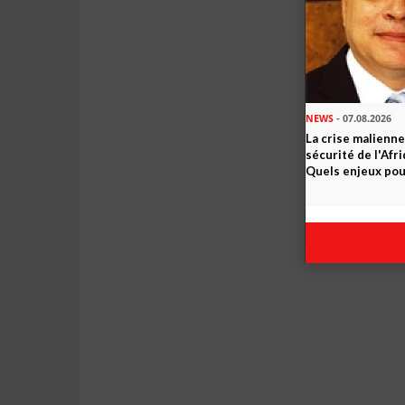
NEWS
- 07.08.2026
La crise malienne
sécurité de l'Afr
Quels enjeux pour