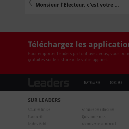
Monsieur l'Electeur, c'est votre ...
Téléchargez les applicati
Pour emporter Leaders partout avec vous, vous pouv
gratuites sur le « store » de votre appareil.
PARTENAIRES
DOSSIERS
SUR LEADERS
Actualités Tunisie
Annuaire des entreprises
Plan du site
Qui sommes nous
Leaders Mobile
Abonnez-vous au mensuel