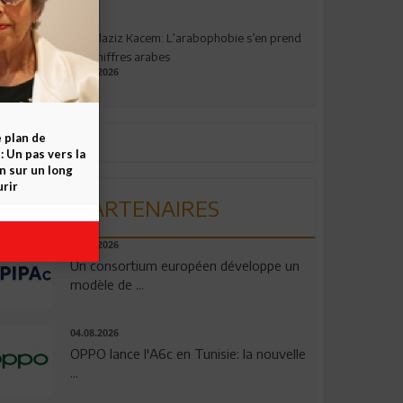
Abdelaziz Kacem: L’arabophobie s’en prend
aux chiffres arabes
09.07.2026
e plan de
 Un pas vers la
n sur un long
rir
PARTENAIRES
06.08.2026
Un consortium européen développe un
modèle de ...
04.08.2026
OPPO lance l'A6c en Tunisie: la nouvelle
...