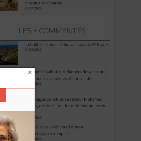
chacun a son charme
09.07.2026
LES + COMMENTÉS
La Galite : le joyau le plus au nord de l'Afrique
12.07.2026
Le régime Tayibat: Les dangers des discours
nutritionnels simplistes et non validés
09.07.2026
Hommages ponctués au recteur Mohamed
Amara, décédé lundi : les mathématiques en
deuil
03.08.2026
Ahmed Friaa - Mohamed Amara:
l’Universitaire exemplaire
04.08.2026