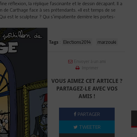
a fine réflexion, la réplique fascinante et le dessin décapant. Il a
on de Carthage face à ses prétendants. «Il est temps de se
 Qui est le sculpteur ? Qui s’impatiente derrière les portes-
:
Elections2014
marzouki
Tags
Envoyer à un ami
Imprimer
VOUS AIMEZ CET ARTICLE ?
PARTAGEZ-LE AVEC VOS
AMIS !
PARTAGER
TWEETER