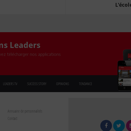
L'écol
ons Leaders
ez télécharger nos applications
LEADERS TV
SUCCESS STORY
OPINIONS
TENDANCE
Annuaire de personnalités
Contact