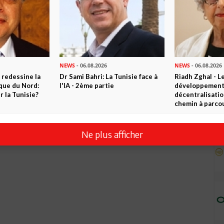
NEWS
- 06.08.2026
NEWS
- 06.08.2026
 redessine la
Dr Sami Bahri: La Tunisie face à
Riadh Zghal - L
ique du Nord:
l'IA - 2ème partie
développement:
 la Tunisie?
décentralisatio
chemin à parcou
Ne plus afficher