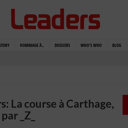
STORY
HOMMAGE À..
DOSSIERS
WHO'S WHO
BLOG
s: La course à Carthage,
 par _Z_