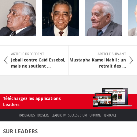
ARTICLE PRÉCÉDENT
ARTICLE SUIVANT
Jebali contre Caïd Essebsi,
Mustapha Kamel Nabli : un
mais ne soutient ...
retrait des ...
Téléchargez les applications
Leaders
PARTENAIRES
DOSSIERS
LEADERS TV
SUCCESS STORY
OPINIONS
TENDANCE
SUR LEADERS