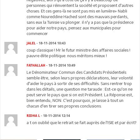
personnes qui réinventent la société et proposent d'autres
choses. Et ces gens-là ne sont pas mis en lumière» Nabli
comme Noureddine Hached sont des mauvais perdants,
sans eux la Tunisie va plonger. il n'y a pas que la présidence
pour aider notre pays, pensez aux municipales pour
commencer
JALEL
- 18-11-2014 10:43
coup classique ! Mr le futur ministre des affaires sociales !
pauvre élite politique. nous méritons mieux !
FATHALLAH
- 18-11-2014 10:49
Le Dénominateur Commun des Candidats Présidentiels
semble être, selon leurs propres déclarations, leur volonté
d'aider le pays à sortir de ses difficultés. Sans rentrer trop
dans les détails, une question me taraude : Est-ce qu'on ne
peut servir le pays que si on est Président. La Réponse est,
bien entendu, NON. C'est pourquoi, je laisse à tout un
chacun d'en tirer ses propres conclusions.
RIDHA L
- 18-11-2014 12:14
a t on oublié que le retrait se fait auprès de l'ISIE et par écrit?