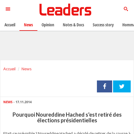
Accueil
News
Opinion
Notes & Docs
Success story
Homma
Accueil
News
NEWS
- 17.11.2014
Pourquoi Noureddine Hached s'est retiré des
élections présidentielles
Etait-ce prévisible ? Noureddine Hached a décidé de retirer de la course à