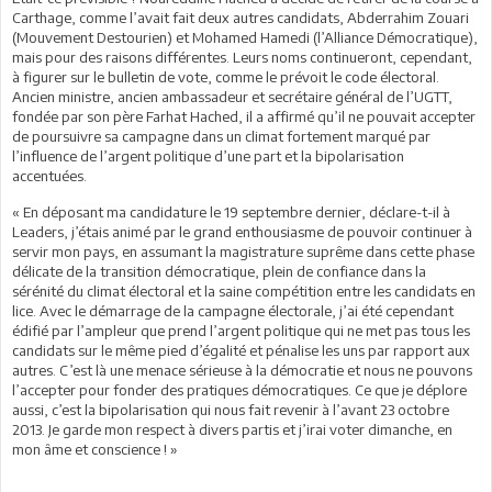
Carthage, comme l’avait fait deux autres candidats, Abderrahim Zouari
(Mouvement Destourien) et Mohamed Hamedi (l’Alliance Démocratique),
mais pour des raisons différentes. Leurs noms continueront, cependant,
à figurer sur le bulletin de vote, comme le prévoit le code électoral.
Ancien ministre, ancien ambassadeur et secrétaire général de l’UGTT,
fondée par son père Farhat Hached, il a affirmé qu’il ne pouvait accepter
de poursuivre sa campagne dans un climat fortement marqué par
l’influence de l’argent politique d’une part et la bipolarisation
accentuées.
« En déposant ma candidature le 19 septembre dernier, déclare-t-il à
Leaders, j’étais animé par le grand enthousiasme de pouvoir continuer à
servir mon pays, en assumant la magistrature suprême dans cette phase
délicate de la transition démocratique, plein de confiance dans la
sérénité du climat électoral et la saine compétition entre les candidats en
lice. Avec le démarrage de la campagne électorale, j’ai été cependant
édifié par l’ampleur que prend l’argent politique qui ne met pas tous les
candidats sur le même pied d’égalité et pénalise les uns par rapport aux
autres. C’est là une menace sérieuse à la démocratie et nous ne pouvons
l’accepter pour fonder des pratiques démocratiques. Ce que je déplore
aussi, c’est la bipolarisation qui nous fait revenir à l’avant 23 octobre
2013. Je garde mon respect à divers partis et j’irai voter dimanche, en
mon âme et conscience ! »