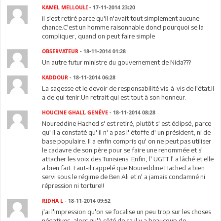
KAMEL MELLOULI
- 17-11-2014 23:20
il s'est retiré parce qu'il n'avait tout simplement aucune
chance.C'est un homme raisonnable donc! pourquoi se la
compliquer, quand on peut faire simple
OBSERVATEUR
- 18-11-2014 01:28
Un autre futur ministre du gouvernement de Nida???
KADDOUR
- 18-11-2014 06:28
La sagesse et le devoir de responsabilité vis-à-vis de l'état.Il
a de qui tenir.Un retrait qui est tout à son honneur.
HOUCINE GHALI, GENÈVE
- 18-11-2014 08:28
Noureddine Hached s' est retiré, plutôt s' est éclipsé, parce
qu' il a constaté qu' il n' a pas l' étoffe d' un président, ni de
base populaire. Il a enfin compris qu' on ne peut pas utiliser
le cadavre de son père pour se faire une renommée et s'
attacher les voix des Tunisiens. Enfin, l' UGTT l' a lâché et elle
a bien fait. Faut-il rappelé que Noureddine Hached a bien
servi sous le régime de Ben Ali et n' a jamais condamné ni
répression ni torture!!
RIDHA L
- 18-11-2014 09:52
j'ai l'impression qu'on se focalise un peu trop sur les choses
négatives, alors qu'à côté de ça il y a beaucoup de