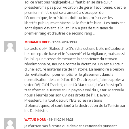
soi ce n'est pas négligeable...Il faut bien se dire qu'un
président n'a pas pour vocation de gérer l'économie, c'est le
premier ministre qui sera amené à s'occuper de
l'économique, le président doit surtout préserver les
libertés publiques et Marzouki le fait très bien...Les tunisiens
sont égaux devant la loi et il n y a pas de tunisiens de
premier rang et d'autres de second rang ....
MOHAMED OBEY
- 17-11-2014 19:47
Le texte de M. Slaheddine D'chicha est une belle métaphore.
Le concept de base et le 'souvenir' et la vigilance; mais aussi
l'oubli qui ne cesse de menacer la conscience du citoyen
révolutionnaire, insurgé contre la dictature. On est au cœur
d'une lecture matérialiste de l'histoire. La mémoire a besoin
de revitalisation pour empêcher le glissement dans la
normalisation de la médiocrité. D'autre part, j'aime appler à
voter Béji Caïd Essebsi; quant à Marzouki, il n'a réussi qu'à
transformer la Tunisie en un pays vassal du Qatar. Marzouki
nous a leurrés par son CV des droits de l'H. Devenu
Président, il a tout détruit: l'Eta et les relations
diplomatiques, et contribué à la destruction de la Tunisie par
les Daéchistes.
WATANI HORR
- 18-11-2014 16:28
je n'arrive pas à croire que des gens rationnels puissent