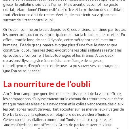
glisser le bulletin choisi dans l’urne… Mais avant d’accomplir ce geste
crucial, étant donné l’immensité de l’offre et la profusion des candidats,
tout électeur se doit de rester éveillé, de maintenir sa vigilance et
surtout de lutter contre l’oubli.
Or l’oubli, comme on le sait depuis les Grecs anciens, s’insinue par toutes
les ouvertures du corps et principalement par la bouche et les oreilles. En
effet, tout le long de son Odyssée, cette métaphore de l’aventure
humaine, l’Aède grec Homère évoque plus d’une fois le danger que
constitue l’oubli, mais les deux évocations les plus saillantes restent les
épisodes qui concernent les Lotophages et les Sirènes. A ces deux
occasions Ulysse, grâce à sa métis - ce mélange de sagesse,
d’intelligence, d’expérience et de ruse - a pu sauver ses compagnons.
Que l’on se souvienne :
La nourriture de l’oubli
Après leur campagne guerrière et l’anéantissement de la ville de Troie,
les compagnons d’Ulysse étaient sur le chemin du retour vers leur chère
Ithaque mais les aléas de la navigation et la colère vengeresse des dieux
les ont, après moult dérives, fait accoster sur les merveilleux rivages de
Djerba la douce, la splendide métaphore de notre chère Tunisie.
Généreux et hospitaliers comme tout Tunisien qui se respecte, les
anciens Djerbiens ont offert aux Grecs de partager avec eux leur