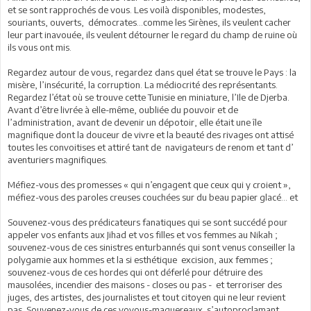
et se sont rapprochés de vous. Les voilà disponibles, modestes,
souriants, ouverts, démocrates…comme les Sirènes, ils veulent cacher
leur part inavouée, ils veulent détourner le regard du champ de ruine où
ils vous ont mis.
Regardez autour de vous, regardez dans quel état se trouve le Pays : la
misère, l’insécurité, la corruption. La médiocrité des représentants.
Regardez l’état où se trouve cette Tunisie en miniature, l’Ile de Djerba.
Avant d’être livrée à elle-même, oubliée du pouvoir et de
l’administration, avant de devenir un dépotoir, elle était une île
magnifique dont la douceur de vivre et la beauté des rivages ont attisé
toutes les convoitises et attiré tant de navigateurs de renom et tant d’
aventuriers magnifiques.
Méfiez-vous des promesses « qui n’engagent que ceux qui y croient »,
méfiez-vous des paroles creuses couchées sur du beau papier glacé… et
Souvenez-vous des prédicateurs fanatiques qui se sont succédé pour
appeler vos enfants aux Jihad et vos filles et vos femmes au Nikah ;
souvenez-vous de ces sinistres enturbannés qui sont venus conseiller la
polygamie aux hommes et la si esthétique excision, aux femmes ;
souvenez-vous de ces hordes qui ont déferlé pour détruire des
mausolées, incendier des maisons - closes ou pas - et terroriser des
juges, des artistes, des journalistes et tout citoyen qui ne leur revient
pas. Souvenez-vous de ces voyous-maquereaux s’autoproclamant