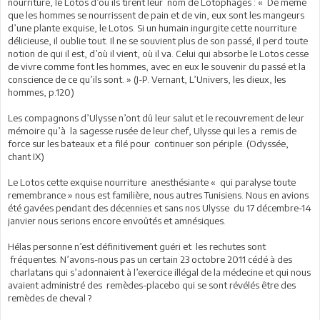
nourriture, le Lotos d’où ils tirent leur nom de Lotophages : « De même
que les hommes se nourrissent de pain et de vin, eux sont les mangeurs
d’une plante exquise, le Lotos. Si un humain ingurgite cette nourriture
délicieuse, il oublie tout. Il ne se souvient plus de son passé, il perd toute
notion de qui il est, d’où il vient, où il va. Celui qui absorbe le Lotos cesse
de vivre comme font les hommes, avec en eux le souvenir du passé et la
conscience de ce qu’ils sont. » (J-P. Vernant, L’Univers, les dieux, les
hommes, p.120)
Les compagnons d’Ulysse n’ont dû leur salut et le recouvrement de leur
mémoire qu’à la sagesse rusée de leur chef, Ulysse qui les a remis de
force sur les bateaux et a filé pour continuer son périple. (Odyssée,
chant IX)
Le Lotos cette exquise nourriture anesthésiante « qui paralyse toute
remembrance » nous est familière, nous autres Tunisiens. Nous en avions
été gavées pendant des décennies et sans nos Ulysse du 17 décembre-14
janvier nous serions encore envoûtés et amnésiques.
Hélas personne n’est définitivement guéri et les rechutes sont
fréquentes. N’avons-nous pas un certain 23 octobre 2011 cédé à des
charlatans qui s’adonnaient à l’exercice illégal de la médecine et qui nous
avaient administré des remèdes-placebo qui se sont révélés être des
remèdes de cheval ?