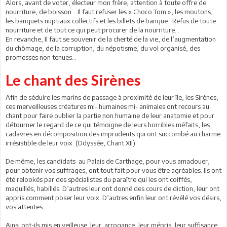
Alors, avant de voter, électeur mon frère, attention à toute offre de
nourriture, de boisson …Il faut refuser les « Choco Tom », les moutons,
les banquets nuptiaux collectifs et les billets de banque. Refus de toute
nourriture et de tout ce qui peut procurer de la nourriture…
En revanche, Il faut se souvenir de la cherté de la vie, de l’augmentation
du chômage, de la corruption, du népotisme, du vol organisé, des
promesses non tenues…
Le chant des Sirènes
Afin de séduire les marins de passage à proximité de leur île, les Sirènes,
ces merveilleuses créatures mi- humaines mi- animales ont recours au
chant pour faire oublier la partie non humaine de leur anatomie et pour
détourner le regard de ce qui témoigne de leurs horribles méfaits, les
cadavres en décomposition des imprudents qui ont succombé au charme
irrésistible de leur voix. (Odyssée, Chant XII)
De même, les candidats au Palais de Carthage, pour vous amadouer,
pour obtenir vos suffrages, ont tout fait pour vous être agréables. Ils ont
été relookés par des spécialistes du paraître qui les ont coiffés,
maquillés, habillés. D’autres leur ont donné des cours de diction, leur ont
appris comment poser leur voix. D’autres enfin leur ont révélé vos désirs,
vos attentes.
Ainsi ont-ils mis en veilleuse leur arrogance, leur mépris, leur suffisance,