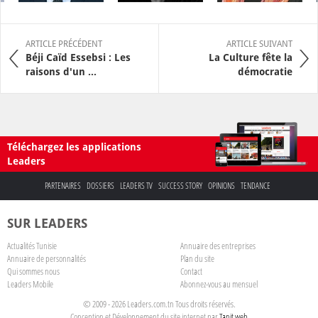
ARTICLE PRÉCÉDENT
ARTICLE SUIVANT
Béji Caïd Essebsi : Les
La Culture fête la
raisons d'un ...
démocratie
Téléchargez les applications
Leaders
PARTENAIRES
DOSSIERS
LEADERS TV
SUCCESS STORY
OPINIONS
TENDANCE
SUR LEADERS
Actualités Tunisie
Annuaire des entreprises
Annuaire de personnalités
Plan du site
Qui sommes nous
Contact
Leaders Mobile
Abonnez-vous au mensuel
© 2009 - 2026 Leaders.com.tn Tous droits réservés.
Conception et Développement du site internet par
Tanit web