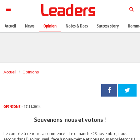
Accueil
News
Opinion
Notes & Docs
Success story
Homma
Accueil
Opinions
OPINIONS
- 17.11.2014
Souvenons-nous et votons !
Le compte à rebours a commencé… Le dimanche 23 novembre, nous
serons dans l’isoloir, seul, face à nous-même et nous nous apprêterons à