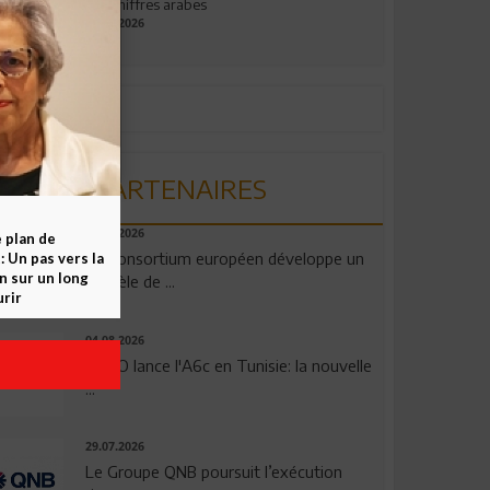
aux chiffres arabes
09.07.2026
PARTENAIRES
06.08.2026
e plan de
Un consortium européen développe un
 Un pas vers la
n sur un long
modèle de ...
rir
04.08.2026
OPPO lance l'A6c en Tunisie: la nouvelle
...
29.07.2026
Le Groupe QNB poursuit l’exécution