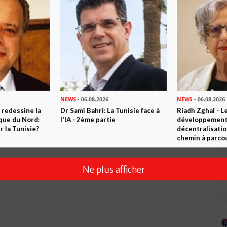
Envoyer
NEWS
- 06.08.2026
NEWS
- 06.08.2026
 redessine la
Dr Sami Bahri: La Tunisie face à
Riadh Zghal - L
ique du Nord:
l'IA - 2ème partie
développement:
 la Tunisie?
décentralisatio
chemin à parcou
Ne plus afficher