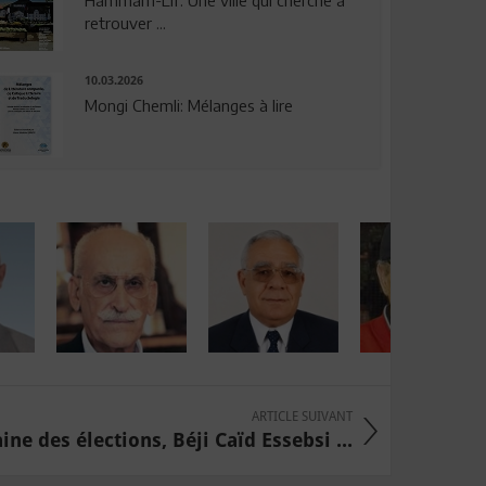
Hammam-Lif: Une ville qui cherche à
retrouver ...
10.03.2026
Mongi Chemli: Mélanges à lire
ARTICLE SUIVANT
ne des élections, Béji Caïd Essebsi ...