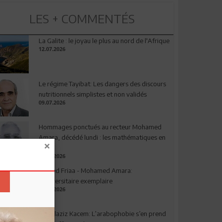
LES + COMMENTÉS
La Galite : le joyau le plus au nord de l'Afrique
12.07.2026
Le régime Tayibat: Les dangers des discours
nutritionnels simplistes et non validés
09.07.2026
Hommages ponctués au recteur Mohamed
Amara, décédé lundi : les mathématiques en
deuil
03.08.2026
Ahmed Friaa - Mohamed Amara:
l’Universitaire exemplaire
04.08.2026
Abdelaziz Kacem: L’arabophobie s’en prend