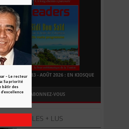
LEADERS N° 183 - AOÛT 2026 : EN KIOSQUE
ar – Le recteur
 Sa priorité
e bâtir des
d’excellence
ABONNEZ-VOUS
LES + LUS