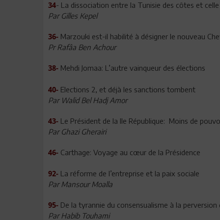
- La dissociation entre la Tunisie des côtes et cel
34
Par Gilles Kepel
Marzouki est-il habilité à désigner le nouveau C
36-
Pr Rafâa Ben Achour
Mehdi Jomaa: L’autre vainqueur des élections
38-
Elections 2, et déjà les sanctions tombent
40-
Par Walid Bel Hadj Amor
Le Président de la IIe République: Moins de pouvoi
43-
Par Ghazi Gherairi
Carthage: Voyage au cœur de la Présidence
46-
La réforme de l’entreprise et la paix sociale
92-
Par Mansour Moalla
De la tyrannie du consensualisme à la perversio
95-
Par Habib Touhami