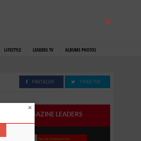
LIFESTYLE
LEADERS TV
ALBUMS PHOTOS
PARTAGER
TWEETER
MAGAZINE LEADERS