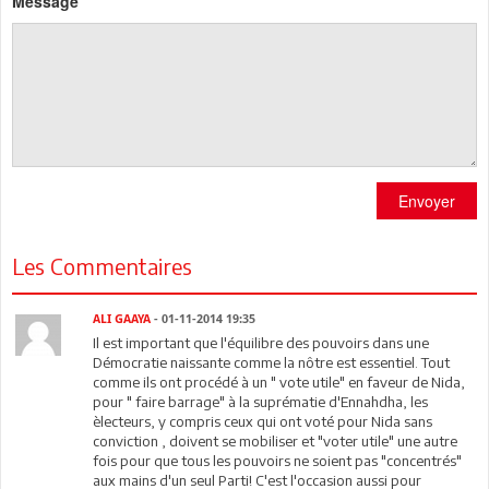
Message
Envoyer
Les Commentaires
ALI GAAYA
- 01-11-2014 19:35
Il est important que l'équilibre des pouvoirs dans une
Démocratie naissante comme la nôtre est essentiel. Tout
comme ils ont procédé à un " vote utile" en faveur de Nida,
pour " faire barrage" à la suprématie d'Ennahdha, les
èlecteurs, y compris ceux qui ont voté pour Nida sans
conviction , doivent se mobiliser et "voter utile" une autre
fois pour que tous les pouvoirs ne soient pas "concentrés"
aux mains d'un seul Parti! C'est l'occasion aussi pour