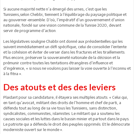
Si aucune majorité nette n’a émergé des urnes, c’est que les
Tunisiens,selon Chebbi, tiennent à l’équilibrage du paysage politique et
au gouverner-ensemble. D’où, l’impératif d’un gouvernement d’union
nationale, fondé sur une vision commune de la Tunisie 2020, devant
servir de programme d’action.
Les législatives souligne Chabbi ont donné aux présidentielles qui les
suivent immédiatement un défi spécifique, celui de consolider l’entente
et la cohésion et éviter de verser dans les fractures et les tiraillements.
Plus encore, préserver la souveraineté nationale de la décision et la
prémunir contre toutes les tentations étrangères d’influence et
d’ingérence, « si nous ne voulons pas laisser la voie ouverte à l’inconnu et
à la fitna ».
Des atouts et des des leviers
Plaidant pour sa candidature, il étayera ses multiples atouts. « Celui qui,
en tant qu’avocat, militant des droits de l’homme et chef de parti, a
défendu tout au long de sa vie tous les Tunisiens, sans distinction,
syndicalistes, communistes, islamistes. Le militant qui a soutenu les
causes sociales et les luttes dans le bassin minier et partout dans le pays.
Le patriote qui a défendu le droit des peuples opprimés. Et le démocrate
moderniste ouvert sur le monde ».