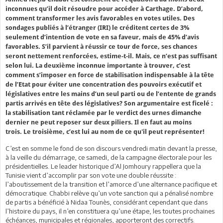
inconnues qu’il doit résoudre pour accéder à Carthage. D’abord,
comment transformer les avis favorables en votes utiles. Des
sondages publiés à l’étranger (IRI) le créditent certes de 3%
seulement d’intention de vote en sa faveur, mais de 45% d’avis
favorables. S’il parvient à réussir ce tour de force, ses chances
seront nettement renforcées, estime-t-il. Mais, ce n’est pas suffisant
selon lui. La deuxième inconnue importante à trouver, c’est
comment s’imposer en force de stabilisation indispensable à la tête
de l’Etat pour éviter une concentration des pouvoirs exécutif et
législatives entre les mains d’un seul parti ou de l’entente de grands
partis arrivés en tête des législatives? Son argumentaire est ficelé :
la stabilisation tant réclamée par le verdict des urnes dimanche
dernier ne peut reposer sur deux piliers. Il en faut au moins
trois.
L
e troisième, c’est lui au nom de ce qu'il peut représenter!
C’est en somme le fond de son discours vendredi matin devant la presse,
à la veille du démarrage, ce samedi, de la campagne électorale pour les
présidentielles. Le leader historique d’Al Jomhoury rappellera que la
Tunisie vient d’accomplir par son vote une double réussite :
l’aboutissement de la transition et l’amorce d’une alternance pacifique et
démocratique. Chabbi relève qu’un vote sanction qui a pénalisé nombre
de partis a bénéficié à Nidaa Tounès, considérant cependant que dans
l’histoire du pays, il n’en constituera qu’une étape, les toutes prochaines
échéances, municipales et régionales, apporteront des correctifs.