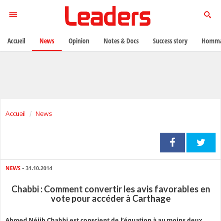
Accueil
News
Opinion
Notes & Docs
Success story
Homma
Accueil
News
NEWS
- 31.10.2014
Chabbi : Comment convertir les avis favorables en
vote pour accéder à Carthage
Ahmed Néjib Chabbi est conscient de l’équation à au moins deux