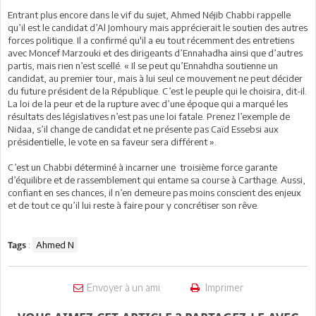
Entrant plus encore dans le vif du sujet, Ahmed Néjib Chabbi rappelle
qu’il est le candidat d’Al Jomhoury mais apprécierait le soutien des autres
forces politique. Il a confirmé qu'il a eu tout récemment des entretiens
avec Moncef Marzouki et des dirigeants d’Ennahadha ainsi que d’autres
partis, mais rien n’est scellé. « Il se peut qu’Ennahdha soutienne un
candidat, au premier tour, mais à lui seul ce mouvement ne peut décider
du future président de la République. C’est le peuple qui le choisira, dit-il.
La loi de la peur et de la rupture avec d’une époque qui a marqué les
résultats des législatives n’est pas une loi fatale. Prenez l’exemple de
Nidaa, s’il change de candidat et ne présente pas Caïd Essebsi aux
présidentielle, le vote en sa faveur sera différent ».
C’est un Chabbi déterminé à incarner une troisième force garante
d’équilibre et de rassemblement qui entame sa course à Carthage. Aussi,
confiant en ses chances, il n’en demeure pas moins conscient des enjeux
et de tout ce qu’il lui reste à faire pour y concrétiser son rêve.
:
Ahmed N
Tags
Envoyer à un ami
Imprimer