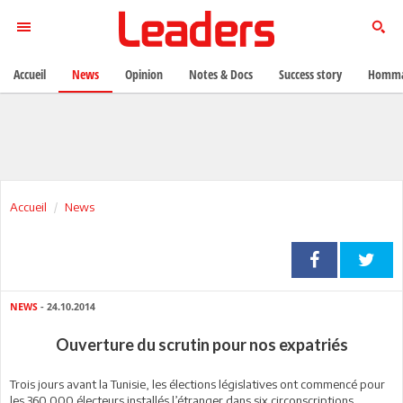
Accueil
News
Opinion
Notes & Docs
Success story
Homma
Accueil
News
NEWS
- 24.10.2014
Ouverture du scrutin pour nos expatriés
Trois jours avant la Tunisie, les élections législatives ont commencé pour
les 360.000 électeurs installés l’étranger dans six circonscriptions