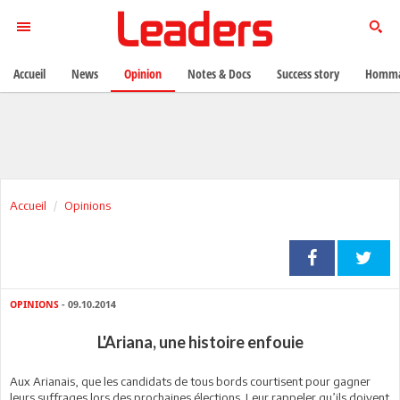
Accueil
News
Opinion
Notes & Docs
Success story
Homma
Accueil
Opinions
OPINIONS
- 09.10.2014
L'Ariana, une histoire enfouie
Aux Arianais, que les candidats de tous bords courtisent pour gagner
leurs suffrages lors des prochaines élections. Leur rappeler qu’ils doivent