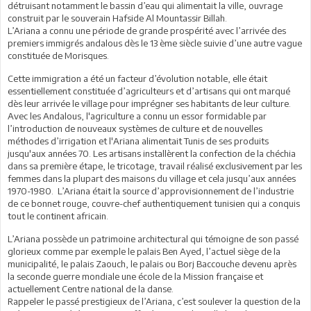
détruisant notamment le bassin d’eau qui alimentait la ville, ouvrage
construit par le souverain Hafside Al Mountassir Billah.
L’Ariana a connu une période de grande prospérité avec l’arrivée des
premiers immigrés andalous dès le 13 ème siècle suivie d’une autre vague
constituée de Morisques.
Cette immigration a été un facteur d’évolution notable, elle était
essentiellement constituée d’agriculteurs et d’artisans qui ont marqué
dès leur arrivée le village pour imprégner ses habitants de leur culture.
Avec les Andalous, l'agriculture a connu un essor formidable par
l’introduction de nouveaux systèmes de culture et de nouvelles
méthodes d’irrigation et l'Ariana alimentait Tunis de ses produits
jusqu'aux années 70. Les artisans installèrent la confection de la chéchia
dans sa première étape, le tricotage, travail réalisé exclusivement par les
femmes dans la plupart des maisons du village et cela jusqu’aux années
1970-1980. L’Ariana était la source d’approvisionnement de l’industrie
de ce bonnet rouge, couvre-chef authentiquement tunisien qui a conquis
tout le continent africain.
L’Ariana possède un patrimoine architectural qui témoigne de son passé
glorieux comme par exemple le palais Ben Ayed, l’actuel siège de la
municipalité, le palais Zaouch, le palais ou Borj Baccouche devenu après
la seconde guerre mondiale une école de la Mission française et
actuellement Centre national de la danse.
Rappeler le passé prestigieux de l’Ariana, c’est soulever la question de la