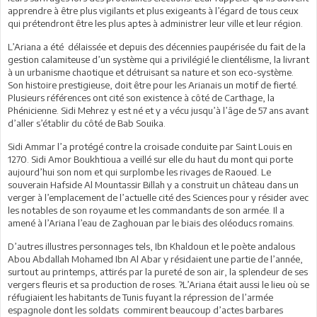
apprendre à être plus vigilants et plus exigeants à l’égard de tous ceux
qui prétendront être les plus aptes à administrer leur ville et leur région.
L’Ariana a été délaissée et depuis des décennies paupérisée du fait de la
gestion calamiteuse d’un système qui a privilégié le clientélisme, la livrant
à un urbanisme chaotique et détruisant sa nature et son eco-système.
Son histoire prestigieuse, doit être pour les Arianais un motif de fierté.
Plusieurs références ont cité son existence à côté de Carthage, la
Phénicienne. Sidi Mehrez y est né et y a vécu jusqu’à l’âge de 57 ans avant
d’aller s’établir du côté de Bab Souika.
Sidi Ammar l’a protégé contre la croisade conduite par Saint Louis en
1270. Sidi Amor Boukhtioua a veillé sur elle du haut du mont qui porte
aujourd’hui son nom et qui surplombe les rivages de Raoued. Le
souverain Hafside Al Mountassir Billah y a construit un château dans un
verger à l’emplacement de l’actuelle cité des Sciences pour y résider avec
les notables de son royaume et les commandants de son armée. Il a
amené à l’Ariana l’eau de Zaghouan par le biais des oléoducs romains.
D’autres illustres personnages tels, Ibn Khaldoun et le poète andalous
Abou Abdallah Mohamed Ibn Al Abar y résidaient une partie de l’année,
surtout au printemps, attirés par la pureté de son air, la splendeur de ses
vergers fleuris et sa production de roses. ?L’Ariana était aussi le lieu où se
réfugiaient les habitants de Tunis fuyant la répression de l’armée
espagnole dont les soldats commirent beaucoup d’actes barbares