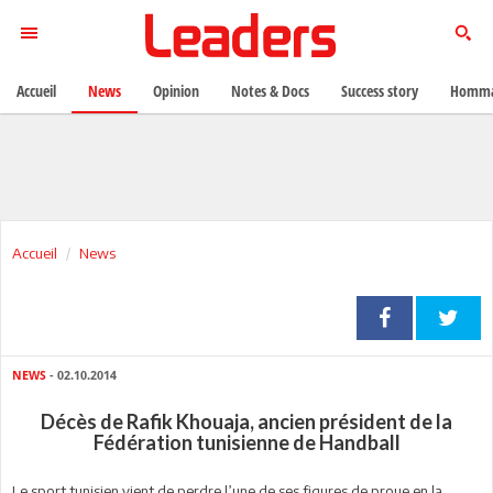
Accueil
News
Opinion
Notes & Docs
Success story
Homma
Accueil
News
NEWS
- 02.10.2014
Décès de Rafik Khouaja, ancien président de la
Fédération tunisienne de Handball
Le sport tunisien vient de perdre l’une de ses figures de proue en la