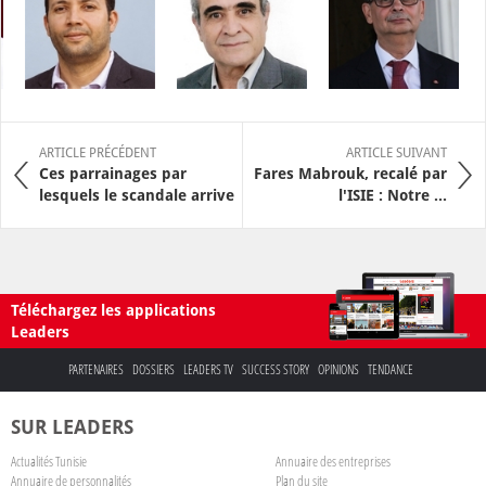
ARTICLE PRÉCÉDENT
ARTICLE SUIVANT
Ces parrainages par
Fares Mabrouk, recalé par
lesquels le scandale arrive
l'ISIE : Notre ...
Téléchargez les applications
Leaders
PARTENAIRES
DOSSIERS
LEADERS TV
SUCCESS STORY
OPINIONS
TENDANCE
SUR LEADERS
Actualités Tunisie
Annuaire des entreprises
Annuaire de personnalités
Plan du site