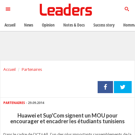
Accueil
News
Opinion
Notes & Docs
Success story
Homma
Accueil
Partenaires
PARTENAIRES
- 29.09.2014
Huawei et Sup'Com signent un MOU pour
encourager et encadrer les étudiants tunisiens
Dans le cadre de l’ICT4All, l’un des plus importants rassemblements de la