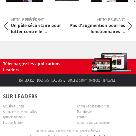
ARTICLE PRÉCÉDENT
ARTICLE SUIVANT
Un pôle sécuritaire pour
Pas d'augmention pour les
lutter contre le ...
fonctionnaires ...
Téléchargez les applications
Leaders
PARTENAIRES
DOSSIERS
LEADERS TV
SUCCESS STORY
OPINIONS
TENDANCE
SUR LEADERS
Actualités Tunisie
Annuaire des entreprises
Annuaire de personnalités
Plan du site
Qui sommes nous
Contact
Leaders Mobile
Abonnez-vous au mensuel
© 2009 - 2026 Leaders.com.tn Tous droits réservés.