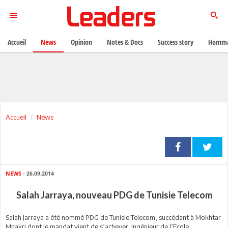
Accueil
News
Opinion
Notes & Docs
Success story
Homma
Accueil
News
NEWS
- 26.09.2014
Salah Jarraya, nouveau PDG de Tunisie Telecom
Salah Jarraya a été nommé PDG de Tunisie Telecom, succédant à Mokhtar
Mnakri dont le mandat vient de s’achever. Ingénieur de l’Ecole