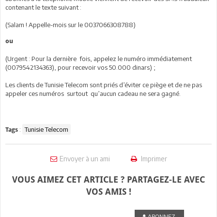
contenant le texte suivant :
(Salam ! Appelle-mois sur le 0037066308788)
ou
(Urgent : Pour la dernière fois, appelez le numéro immédiatement
(0079542134363), pour recevoir vos 50.000 dinars) ;
Les clients de Tunisie Telecom sont priés d’éviter ce piège et de ne pas
appeler ces numéros surtout qu’aucun cadeau ne sera gagné.
:
Tunisie Telecom
Tags
Envoyer à un ami
Imprimer
VOUS AIMEZ CET ARTICLE ? PARTAGEZ-LE AVEC
VOS AMIS !
ABONNEZ-