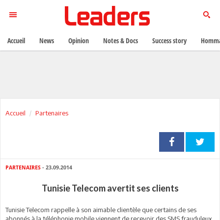
Accueil
News
Opinion
Notes & Docs
Success story
Homma
Accueil
Partenaires
PARTENAIRES
- 23.09.2014
Tunisie Telecom avertit ses clients
Tunisie Telecom rappelle à son aimable clientèle que certains de ses
abonnés à la téléphonie mobile viennent de recevoir des SMS frauduleux