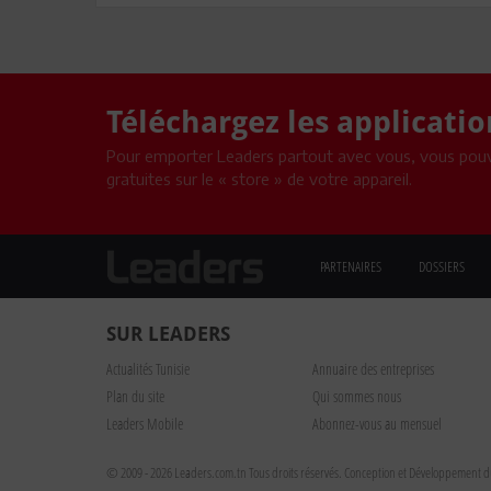
Téléchargez les applicati
Pour emporter Leaders partout avec vous, vous pouv
gratuites sur le « store » de votre appareil.
PARTENAIRES
DOSSIERS
SUR LEADERS
Actualités Tunisie
Annuaire des entreprises
Plan du site
Qui sommes nous
Leaders Mobile
Abonnez-vous au mensuel
© 2009 - 2026 Leaders.com.tn Tous droits réservés.
Conception et Développement du