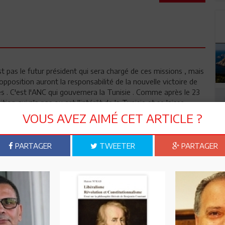
 pas le futur président qui sera chargé de ces missions , mais
pposition auront la responsabilité de la nouvelle victoire de
s . C'est l'ANC qui gouvernera la Tunisie . Comme après le 23
ion qui n'a pas ou est l'intérêt de la Tunisie et se laisse
VOUS AVEZ AIMÉ CET ARTICLE ?
PARTAGER
TWEETER
PARTAGER