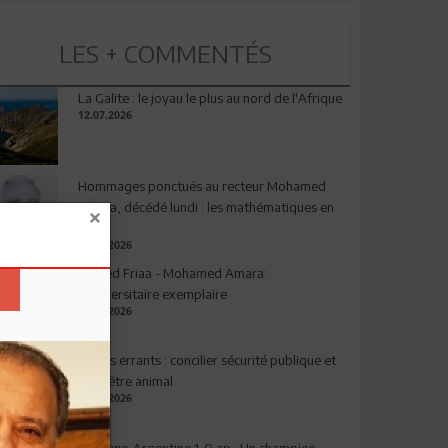
LES + COMMENTÉS
La Galite : le joyau le plus au nord de l'Afrique
12.07.2026
Hommages ponctués au recteur Mohamed
Amara, décédé lundi : les mathématiques en
deuil
03.08.2026
Ahmed Friaa - Mohamed Amara:
l’Universitaire exemplaire
04.08.2026
Chiens errants : concilier sécurité publique et
bien-être animal
17.07.2026
Espagne-Argentine 1-0 ap : Un champion