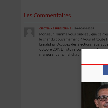
Les Commentaires
CITOYENNE TUNISIENNE
- 19-09-2014 00:37
Monsieur Hamma vous oubliez , que ce n'est
le chef du gouvernement ? Vous et toute l'o
Ennahdha. Occupez des élections législative
octobre 2011. L'histoire condamnera l'opposit
manipuler par Ennahdha .