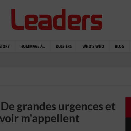
STORY
HOMMAGE À..
DOSSIERS
WHO'S WHO
BLOG
e grandes urgences et
evoir m'appellent