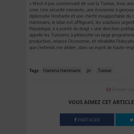
« N’est-il pas consternant de voir la Tunisie, trois a
crise. Une sécurité menacée, une économie à genoux, 
diplomatie hésitante et une cherté insupportable du 
Hammami, le bilan est affligeant, les solutions urgen
République, il a pointé du doigt « une direction politiq
appelle les Tunisiens à plébisciter un large programme
production, relance l’économie, et réhabilite l’éducati
que j’entends me dédier, dans un esprit de haute respo
:
Hamma Hammami
pr
Tunisie
Tags
Envoyer à u
VOUS AIMEZ CET ARTICLE
PARTAGER