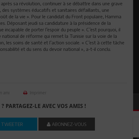
ns après sa révolution, continuer à se débattre dans une grave
des systèmes éducatifs et sanitaires défaillants, une
coût de la vie ». Pour le candidat du Front populaire, Hamma
tes. Déposant jeudi sa candidature à la présidence de la
ue incapable de porter l’espoir du peuple ». C’est pourquoi, il
 national de réforme qui remet la Tunisie sur la voie de la
on, les soins de santé et l’action sociale. « C’est à cette tâche
nsabilité et du sens du devoir national », a-t-il conclu.
n ami
Imprimer
 ? PARTAGEZ-LE AVEC VOS AMIS !
TWEETER
ABONNEZ-VOUS