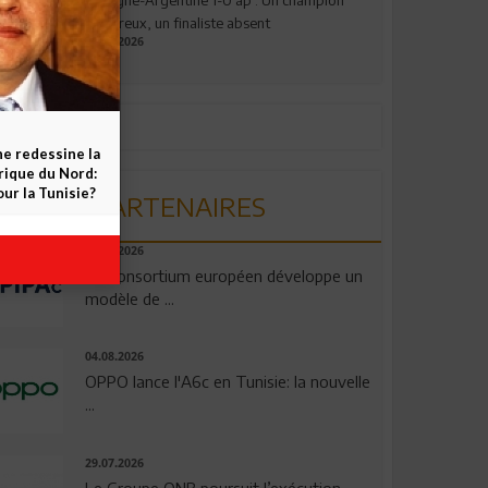
valeureux, un finaliste absent
19.07.2026
ne redessine la
frique du Nord:
ur la Tunisie?
PARTENAIRES
06.08.2026
Un consortium européen développe un
modèle de ...
04.08.2026
OPPO lance l'A6c en Tunisie: la nouvelle
...
29.07.2026
Le Groupe QNB poursuit l’exécution