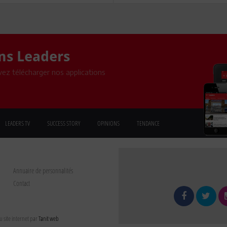
ons Leaders
ez télécharger nos applications
LEADERS TV
SUCCESS STORY
OPINIONS
TENDANCE
Annuaire de personnalités
Contact
 site internet par
Tanit web