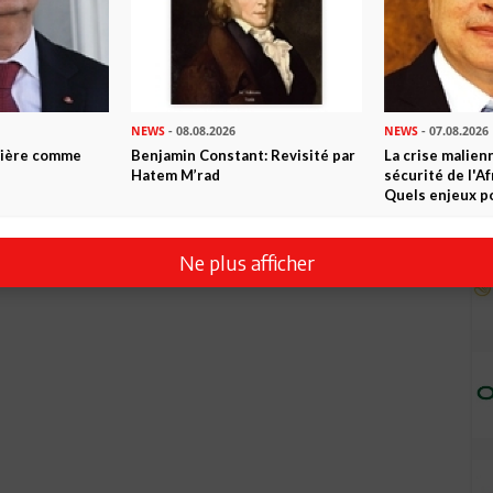
NEWS
- 08.08.2026
NEWS
- 07.08.2026
ntière comme
Benjamin Constant: Revisité par
La crise malien
Hatem M’rad
sécurité de l'A
Quels enjeux po
Ne plus afficher