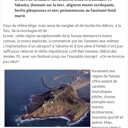
Tabarka, donnant sur la mer, alignent monts verdoyants,
forêts giboyeuses et mer poissonneuse au fascinant fond
.
marin
Pays du chêne-liège, mais aussi du sanglier et de toutes les délices, à la
fois, de la montagne et de
la mer, cette région exceptionnelle de la Tunisie demeure la moins
connue, la moins explorée, à commencer par les Tunisiens eux-mêmes.
L’implantation d’un aéroport à Tabarka et d’une série d’hôtels n’ont pas
suffi pour relancer le déclic impulsé par Lotfi Ben Hassine, début des
années 70, avec son festival conçu sur l’inusable concept : «On ne bronze
pas idiot !
Rarement une
région de Tunisie
offre autant de
variétés
touristiques :
pêche, chasse,
plongée sous-
marine,
écotourisme,
tourisme sportif et
autres. Mais,
beaucoup reste à