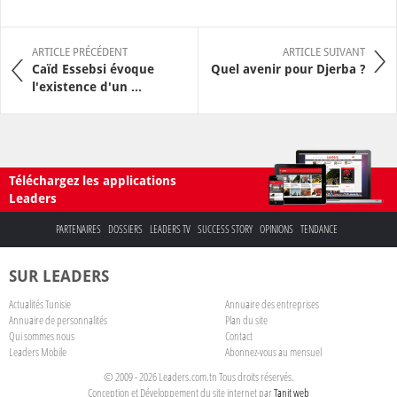
ARTICLE PRÉCÉDENT
ARTICLE SUIVANT
Caïd Essebsi évoque
Quel avenir pour Djerba ?
l'existence d'un ...
Téléchargez les applications
Leaders
PARTENAIRES
DOSSIERS
LEADERS TV
SUCCESS STORY
OPINIONS
TENDANCE
SUR LEADERS
Actualités Tunisie
Annuaire des entreprises
Annuaire de personnalités
Plan du site
Qui sommes nous
Contact
Leaders Mobile
Abonnez-vous au mensuel
© 2009 - 2026 Leaders.com.tn Tous droits réservés.
Conception et Développement du site internet par
Tanit web