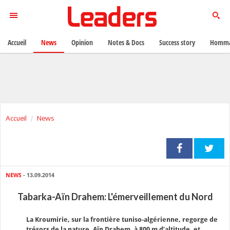
Accueil
News
Opinion
Notes & Docs
Success story
Homma
Accueil
News
NEWS
- 13.09.2014
Tabarka-Aïn Drahem: L'émerveillement du Nord
La Kroumirie, sur la frontière tuniso-algérienne, regorge de
trésors de la nature. Aïn Drahem, à 800 m d’altitude, et