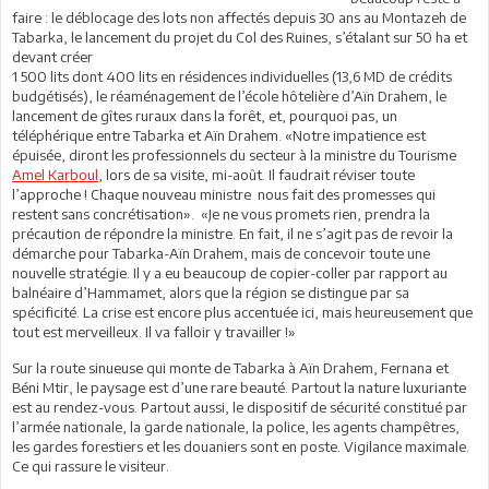
faire : le déblocage des lots non affectés depuis 30 ans au Montazeh de
Tabarka, le lancement du projet du Col des Ruines, s’étalant sur 50 ha et
devant créer
1 500 lits dont 400 lits en résidences individuelles (13,6 MD de crédits
budgétisés), le réaménagement de l’école hôtelière d’Aïn Drahem, le
lancement de gîtes ruraux dans la forêt, et, pourquoi pas, un
téléphérique entre Tabarka et Aïn Drahem. «Notre impatience est
épuisée, diront les professionnels du secteur à la ministre du Tourisme
Amel Karboul
, lors de sa visite, mi-août. Il faudrait réviser toute
l’approche ! Chaque nouveau ministre nous fait des promesses qui
restent sans concrétisation». «Je ne vous promets rien, prendra la
précaution de répondre la ministre. En fait, il ne s’agit pas de revoir la
démarche pour Tabarka-Aïn Drahem, mais de concevoir toute une
nouvelle stratégie. Il y a eu beaucoup de copier-coller par rapport au
balnéaire d’Hammamet, alors que la région se distingue par sa
spécificité. La crise est encore plus accentuée ici, mais heureusement que
tout est merveilleux. Il va falloir y travailler !»
Sur la route sinueuse qui monte de Tabarka à Aïn Drahem, Fernana et
Béni Mtir, le paysage est d’une rare beauté. Partout la nature luxuriante
est au rendez-vous. Partout aussi, le dispositif de sécurité constitué par
l’armée nationale, la garde nationale, la police, les agents champêtres,
les gardes forestiers et les douaniers sont en poste. Vigilance maximale.
Ce qui rassure le visiteur.