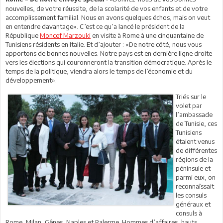
nouvelles, de votre réussite, de la scolarité de vos enfants et de votre
accomplissement familial. Nous en avons quelques échos, mais on veut
en entendre davantage». C’est ce qu’a lancé le président de la
République
Moncef Marzouki
en visite à Rome à une cinquantaine de
Tunisiens résidents en Italie. Et d’ajouter : «De notre côté, nous vous
apportons de bonnes nouvelles. Notre pays est en dernière ligne droite
vers les élections qui couronneront la transition démocratique. Après le
temps de la politique, viendra alors le temps de l’économie et du
développement».
Triés sur le
volet par
l’ambassade
de Tunisie, ces
Tunisiens
étaient venus
de différentes
régions de la
péninsule et
parmi eux, on
reconnaîssait
les consuls
généraux et
consuls à
Rome, Milan, Gênes, Naples et Palerme. Hommes d’affaires, hauts