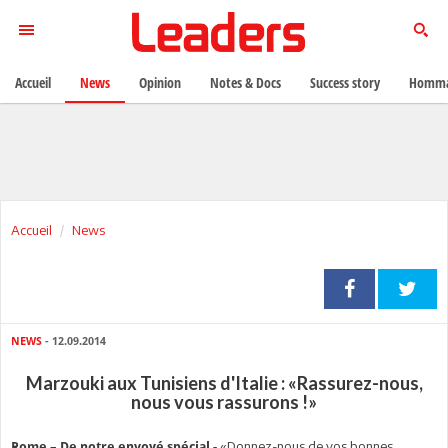
Accueil
News
Opinion
Notes & Docs
Success story
Homma
Accueil
News
NEWS
- 12.09.2014
Marzouki aux Tunisiens d'Italie : «Rassurez-nous,
nous vous rassurons !»
«Donnez-nous de vos bonnes
Rome – De notre envoyé spécial -