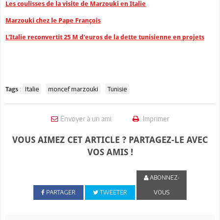
Les
coulisses de la visite de Marzouki en Italie
Marzouki chez le Pape François
L'Italie reconvertit 25 M d'euros de la dette tunisienne en projets
:
Italie
moncef marzouki
Tunisie
Tags
Envoyer à un ami
Imprimer
VOUS AIMEZ CET ARTICLE ? PARTAGEZ-LE AVEC
VOS AMIS !
ABONNEZ-
PARTAGER
TWEETER
VOUS