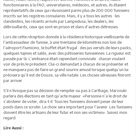
fonctionnaires à la FAO, universitaires, médecins, et autres, ils étaient
représentatifs de ceux qui réussissent parmi plus de 200 000 Tunisiens
inscrits sur les registres consulaires. Mais, il y a tous les autres : les
clandestins, les récents arrivés par Lampedusa, les dealers, les
débrouillards, ceux qui sont en prison et dans d’autres détresses.
Lors de cette réception donnée à la résidence historique vieillissante de
l’ambassadeur de Tunisie, à une trentaine de kilomètres non loin de
l’aéroport Fiumicino, le buffet était frugal : des jus versés de leurs packs,
quelques tajines et salés, avec des pâtisseries tunisiennes. La rigueur est
passée par là. L’ambiance était cependant conviviale : chacun voulant
voir de près le président. Clui-ci demandait à chacun de se présenter et
ne manquera pas de faire un grand sourire amusé lorsque quelqu’un lui
précisera qu’il est de Douze, sa ville natale. Les choses sérieuses finiront
par arriver.
S’il n’évoque pas sa décision de rempiler ou pas à Carthage, Marzouki
parlera des élections en tant qu’acte majeur. «Personne n’a le droit de
s’abstenir de voter, dira-t-il. Tous les Tunisiens doivent peser de leur
poids dans ce scrutin. Le choix sera important pour l’avenir. Les Tunisiens
doivent être les artisans de leur futur et non ses victimes». Suivez mon
regard.
Lire Aussi :