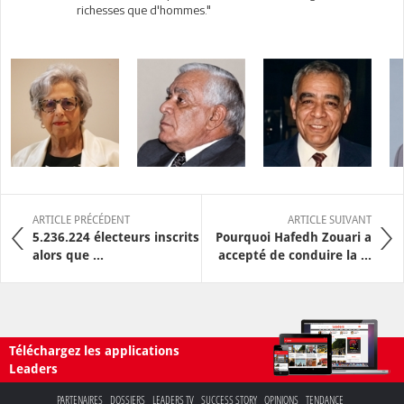
richesses que d'hommes."
ARTICLE PRÉCÉDENT
ARTICLE SUIVANT
5.236.224 électeurs inscrits
Pourquoi Hafedh Zouari a
alors que ...
accepté de conduire la ...
Téléchargez les applications
Leaders
PARTENAIRES
DOSSIERS
LEADERS TV
SUCCESS STORY
OPINIONS
TENDANCE