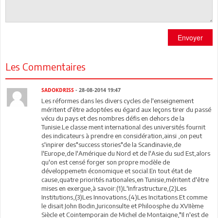
Envoyer
Les Commentaires
SADOKDRISS
- 28-08-2014 19:47
Les réformes dans les divers cycles de l'enseignement
méritent d'être adoptées eu égard aux leçons tirer du passé
vécu du pays et des nombres défis en dehors de la
Tunisie.Le classe ment international des universités fournit
des indicateurs à prendre en considération,ainsi ,on peut
s'inpirer des"success stories"de la Scandinavie,de
l'Europe,de l'Amérique du Nord et de l'Asie du sud Est,alors
qu'on est censé forger son propre modèle de
développemetn économique et social.En tout état de
cause,quatre priorités nationales,en Tunisie,méritent d'être
mises en exergue,à savoir:(1)L'Infrastructure,(2)Les
Institutions,(3)Les Innovations,(4)Les Incitations.Et comme
le disait John Bodin,Juriconsulte et Philoosphe du XVIIème
Siècle et Cointemporain de Michel de Montaigne,"Il n'est de