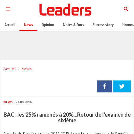
Accueil
News
Opinion
Notes & Docs
Success story
Homma
Accueil
News
NEWS
- 27.08.2014
BAC : les 25% ramenés à 20%...Retour de l'examen de
sixième
A partir de l’année scolaire 2014 2015, la part de la moyenne de l’année