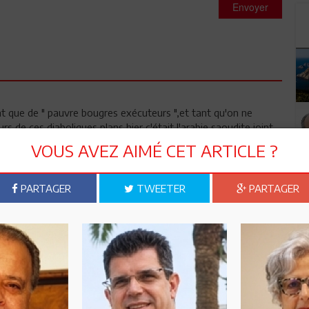
Envoyer
nt que de " pauvre bougres exécuteurs ",et tant qu'on ne
rs de ces diaboliques plans,hier c'était l'arabie saoudite,joint
a fable de La Fontaine"la grenouille qui voulait se faire aussi
VOUS AVEZ AIMÉ CET ARTICLE ?
 nous n'avons rien en commun avec ces peuples des fonds des
nsuffisantes pour tisser des liens solides d'amitié et de
a même manière,intellectuellement et
PARTAGER
TWEETER
PARTAGER
e ces porteurs d'une idéologie obscurantiste : "entre moi et
 ont intérêt à ce que le processus démocratique soit saboé.