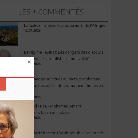
LES + COMMENTÉS
La Galite : le joyau le plus au nord de l'Afrique
12.07.2026
Le régime Tayibat: Les dangers des discours
nutritionnels simplistes et non validés
09.07.2026
Hommages ponctués au recteur Mohamed
Amara, décédé lundi : les mathématiques en
deuil
03.08.2026
Ahmed Friaa - Mohamed Amara:
l’Universitaire exemplaire
04.08.2026
Abdelaziz Kacem: L’arabophobie s’en prend