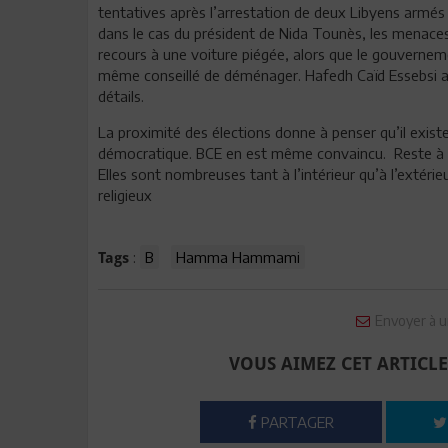
tentatives après l’arrestation de deux Libyens armés 
dans le cas du président de Nida Tounès, les menaces
recours à une voiture piégée, alors que le gouvernemen
même conseillé de déménager. Hafedh Caïd Essebsi a 
détails.
La proximité des élections donne à penser qu’il exist
démocratique. BCE en est même convaincu. Reste à sav
Elles sont nombreuses tant à l’intérieur qu’à l’extérie
religieux
:
B
Hamma Hammami
Tags
Envoyer à u
VOUS AIMEZ CET ARTICLE
PARTAGER