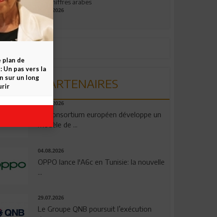
aux chiffres arabes
09.07.2026
e plan de
 Un pas vers la
n sur un long
PARTENAIRES
rir
06.08.2026
Un consortium européen développe un
modèle de ...
04.08.2026
OPPO lance l'A6c en Tunisie: la nouvelle
...
29.07.2026
Le Groupe QNB poursuit l’exécution