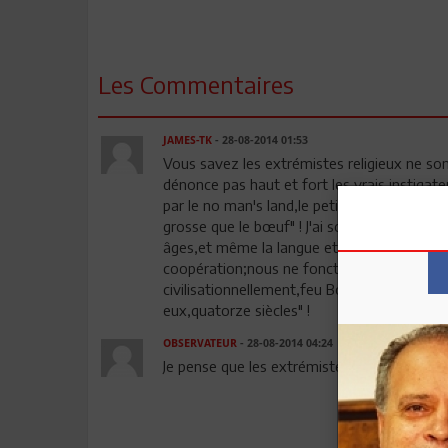
Les Commentaires
JAMES-TK
- 28-08-2014 01:53
Vous savez les extrémistes religieux ne so
dénonce pas haut et fort les vrais instigateu
par le no man's land,le petit qatar,celui de l
grosse que le bœuf" ! J'ai souvent dit que
âges,et même la langue et la religion sont i
coopération;nous ne fonctionnons pas de l
civilisationnellement,feu Bourguiba disait d
eux,quatorze siècles" !
OBSERVATEUR
- 28-08-2014 04:24
Je pense que les extrémistes de tous bords