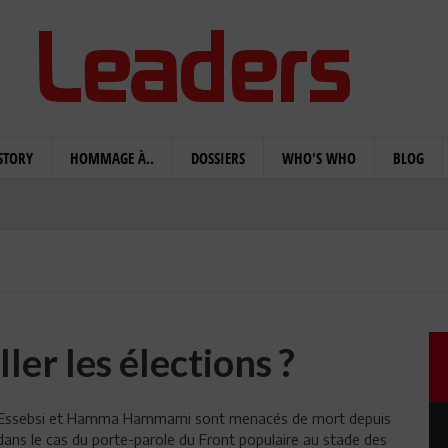
STORY
HOMMAGE À..
DOSSIERS
WHO'S WHO
BLOG
ler les élections ?
Caïd Essebsi et Hamma Hammami sont menacés de mort depuis
dans le cas du porte-parole du Front populaire au stade des