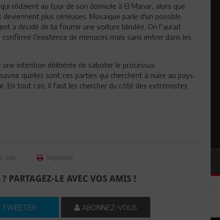
qui rôdaient au tour de son domicile à El Manar, alors que
 deviennent plus sérieuses. Mosaïque parle d'un possible
t a décidé de lui fournir une voiture blindée. On l’aurait
confirmé l’existence de menaces mais sans entrer dans les
e une intention délibérée de saboter le processus
oir quelles sont ces parties qui cherchent à nuire au pays.
ur. En tout cas, il faut les chercher du côté des extrémistes
n ami
Imprimer
 ? PARTAGEZ-LE AVEC VOS AMIS !
TWEETER
ABONNEZ-VOUS