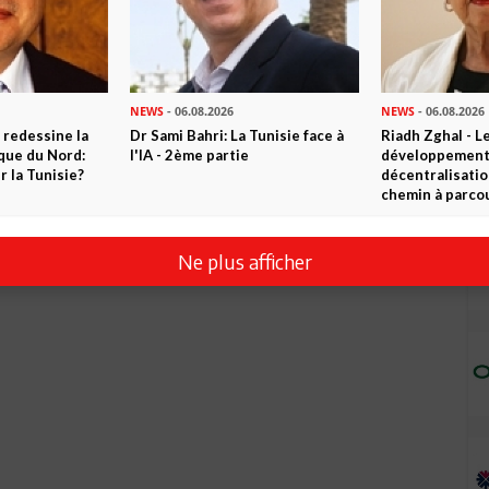
NEWS
- 06.08.2026
NEWS
- 06.08.2026
 redessine la
Dr Sami Bahri: La Tunisie face à
Riadh Zghal - L
ique du Nord:
l'IA - 2ème partie
développement:
 la Tunisie?
décentralisatio
chemin à parcou
Ne plus afficher