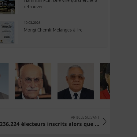
Hammam-Lif: Une ville qui cherche à
retrouver ...
10.03.2026
Mongi Chemli: Mélanges à lire
ARTICLE SUIVANT
.236.224 électeurs inscrits alors que ...