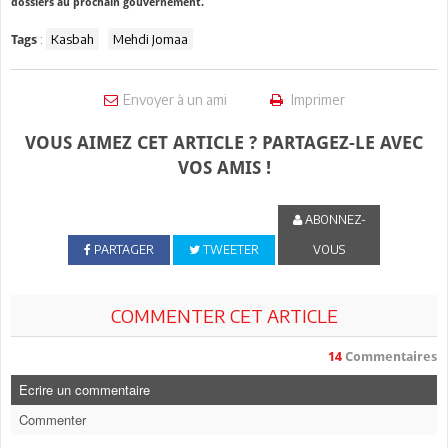
dossiers au prochain gouvernement.
:
Kasbah
Mehdi Jomaa
Tags
Envoyer à un ami
Imprimer
VOUS AIMEZ CET ARTICLE ? PARTAGEZ-LE AVEC
VOS AMIS !
ABONNEZ-
PARTAGER
TWEETER
VOUS
COMMENTER CET ARTICLE
14
Commentaires
Ecrire un commentaire
Commenter