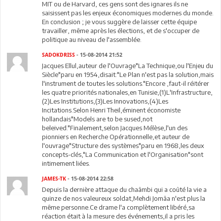
MIT ou de Harvard, ces gens sont des ignares ils ne
saisissent pas les enjeux économiques modernes du monde.
En conclusion ; je vous suggère de laisser cette équipe
travailler, même après les élections, et de s'occuper de
politique au niveau de l'assemblée.
SADOKDRISS
- 15-08-2014 21:52
Jacques Ellul,auteur de l'Ouvrage"La Technique,ou l'Enjeu du
Siècle"paru en 1954,disait:"Le Plan n'est pas la solution,mais
l'instrument de toutes les solutions."Encore ,faut-il réitérer
les quatre priorités nationales,en Tunisie,(1)L'Infrastructure,
(2)Les Institutions,(3)Les Innovations,(4)Les
Incitations.Selon Henri Theil,éminent économiste
hollandais"Models are to be sused,not
beleived."Finalement,selon Jacques Mélèse,l'un des
pionniers en Recherche Opérationnelle,et auteur de
l'ouvrage"Structure des systèmes"paru en 1968,les deux
concepts-clés,"La Communication et l'Organisation"sont
intimement liées.
JAMES-TK
- 15-08-2014 22:58
Depuis la dernière attaque du chaâmbi qui a coûté la vie a
quinze de nos valeureux soldat,Mehdi Jomâa n'est plus la
même personne.Ce drame l'a complètement libéré,sa
réaction était à la mesure des événements,il a pris les