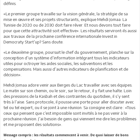
définis.
«Le premier groupe travaille sur la vision générale, la stratégie de sa
mise en œuvre et ses projets structurants, explique Mehdi Jomaa. La
Tunisie de 2020 ou de 2030 doit faire rêver. Et nous devons tout faire
pour que cette attractivité soit effective». Les résultats serviront-ils aussi
aux travaux de la prochaine conférence internationale Invest in
Democraty Start’up? Sans doute.
«Le deuxième groupe, poursuit le chef du gouvernement, planche sur la
conception d’un système d’information intégrant tous les indicateurs
utiles pour octroyer les aides sociales, les subventions et les
compensations. Mais aussi d’autres indicateurs de planification et de
décision».
Mehdi Jomaa adore venir aux Berges du Lac travailler avec ses équipes.
Le matin sur son chemin, ou le soir, sur le retour, il y fait une halte. Loin
des pressions de la Kasbah et des contraintes du quotidien, il s’y sent
très à l’aise. Sans protocole, il pousse une porte pour aller discuter avec
tel ou tel expert, ou il se joint à une réunion. Sa consigne est claire : «Tous
ceux qui pensent que c’est impossible sont invités à ne pas venir à la
prochaine réunion. J’ai besoin de gens qui viennent me dire les problèmes
et me proposent des solutions».
Message compris : les résultats commencent à venir. De quoi laisser de bons