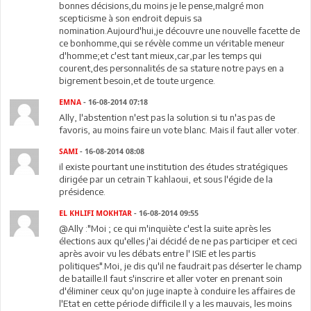
bonnes décisions,du moins je le pense,malgré mon
scepticisme à son endroit depuis sa
nomination.Aujourd'hui,je découvre une nouvelle facette de
ce bonhomme,qui se révèle comme un véritable meneur
d'homme;et c'est tant mieux,car,par les temps qui
courent,des personnalités de sa stature notre pays en a
bigrement besoin,et de toute urgence.
EMNA
- 16-08-2014 07:18
Ally, l'abstention n'est pas la solution.si tu n'as pas de
favoris, au moins faire un vote blanc. Mais il faut aller voter.
SAMI
- 16-08-2014 08:08
il existe pourtant une institution des études stratégiques
dirigée par un cetrain T kahlaoui, et sous l'égide de la
présidence.
EL KHLIFI MOKHTAR
- 16-08-2014 09:55
@Ally :"Moi ; ce qui m'inquiète c'est la suite après les
élections aux qu'elles j'ai décidé de ne pas participer et ceci
après avoir vu les débats entre l' ISIE et les partis
politiques".Moi, je dis qu'il ne faudrait pas déserter le champ
de bataille.Il faut s'inscrire et aller voter en prenant soin
d'éliminer ceux qu'on juge inapte à conduire les affaires de
l'Etat en cette période difficile.Il y a les mauvais, les moins