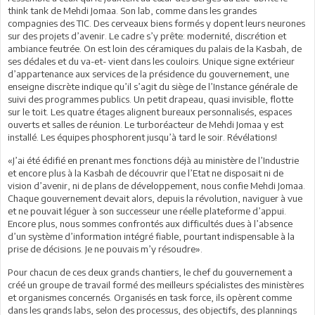
think tank de Mehdi Jomaa. Son lab, comme dans les grandes
compagnies des TIC. Des cerveaux biens formés y dopent leurs neurones
sur des projets d’avenir. Le cadre s’y prête: modernité, discrétion et
ambiance feutrée. On est loin des céramiques du palais de la Kasbah, de
ses dédales et du va-et- vient dans les couloirs. Unique signe extérieur
d’appartenance aux services de la présidence du gouvernement, une
enseigne discrète indique qu’il s’agit du siège de l’Instance générale de
suivi des programmes publics. Un petit drapeau, quasi invisible, flotte
sur le toit. Les quatre étages alignent bureaux personnalisés, espaces
ouverts et salles de réunion. Le turboréacteur de Mehdi Jomaa y est
installé. Les équipes phosphorent jusqu’à tard le soir. Révélations!
«J’ai été édifié en prenant mes fonctions déjà au ministère de l’Industrie
et encore plus à la Kasbah de découvrir que l’Etat ne disposait ni de
vision d’avenir, ni de plans de développement, nous confie Mehdi Jomaa.
Chaque gouvernement devait alors, depuis la révolution, naviguer à vue
et ne pouvait léguer à son successeur une réelle plateforme d’appui.
Encore plus, nous sommes confrontés aux difficultés dues à l’absence
d’un système d’information intégré fiable, pourtant indispensable à la
prise de décisions. Je ne pouvais m’y résoudre».
Pour chacun de ces deux grands chantiers, le chef du gouvernement a
créé un groupe de travail formé des meilleurs spécialistes des ministères
et organismes concernés. Organisés en task force, ils opèrent comme
dans les grands labs, selon des processus, des objectifs, des plannings