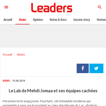
Accueil
News
Opinion
Notes & Docs
Success story
Homma
Accueil
News
NEWS
- 15.08.2014
Le Lab de Mehdi Jomaa et ses équipes cachées
Personne ne le soupçonne. Pourtant, cet immeuble moderne qui
ressemble à ceux qui le jouxtent au cœur des Berges du Lac abrite le