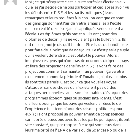
Moi ; ce qui m'inquiète c'est la suite après les élections aux
qu'elles j'ai décidé de ne pas participer et ceci après avoir vu
les débats entre l' ISIE et les partis politiques ( leurs
remarques et leurs requêtes à la con : on voit que ce sont
des gens qui donnent l'air de n'être jamais allés à l'école
mais en réalité de n'être jamais appliqués sérieusement à
l'école. Les diplômes qu'ils ont et si ; ils ont ; sont des
diplômes de décor ! ). Ils ne voulaient pas le bulletin n. 3. Ils
ont raison ; moi je dis qu'il faudrait être issus du banditisme
pour faire de la politique de nos jours. Ce n'est pas le peuple
qu'ils veulent défendre ; c'est plutôt le pouvoir. Alors ;
imaginez ces gens qui n'ont pas de neurones diriger un pays
et faire des projections dans l'avenir. Si; ils vont faire des
projections comment se maintenir au pouvoir ! Ça va être
exactement comme la période d' Ennahda ; ni plus ni moins.
Ils sont tous pareils. C'est pour ça que vous les voyez
s'attaquer sur des choses qui n'existaient pas où des
attaques personnelles car ils sont incapables d'évoquer des
programmes économiques ou sociaux intelligents. C'est
d'ailleurs pour ça que les pays qui veulent la réussite de
l'expérience tunisienne (pour des raisons politiques pour
eux ) ; ils ont proposé un gouvernement de compétences
car ; après discussions avec tous les partis politiques ; ils ont
vite constaté, que par rapport à eux qui sont issus dans
leurs majorité de l' ENA de Paris ou de Sciences Po ou de la