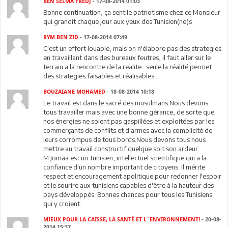
BEN SELMA FREDJ
- 17-08-2014 01:03
Bonne continuation, ça sent le patriotisme chez ce Monsieur
qui grandit chaque jour aux yeux des Tunisien(ne)s
RYM BEN ZID
- 17-08-2014 07:49
C'est un effort louable, mais on n'élabore pas des strategies
en travaillant dans des bureaux feutres, il faut aller sur le
terrain a la rencontre de la realite...seule la réalité permet
des strategies faisables et réalisables...
BOUZAIANE MOHAMED
- 18-08-2014 10:18
Le travail est dans le sacré des musulmans.Nous devons
tous travailler mais avec une bonne gérance, de sorte que
nos énergies ne soient pas gaspillées et exploitées par les
commerçants de conflits et d'armes avec la complicité de
leurs corrompus de tous bords.Nous devons tous nous
mettre au travail constructif quelque soit son ardeur.
M.Jomaa est un Tunisien, intellectuel scientifique qui a la
confiance d'un nombre important de citoyens. Il mérite
respect et encouragement apolitique pour redonner l'espoir
et le sourire aux tunisiens capables d'être à la hauteur des
pays développés. Bonnes chances pour tous les Tunisiens
qui y croient.
MIEUX POUR LA CAISSE, LA SANTÉ ET L´ENVIRONNEMENT!
- 20-08-
2014 15:37