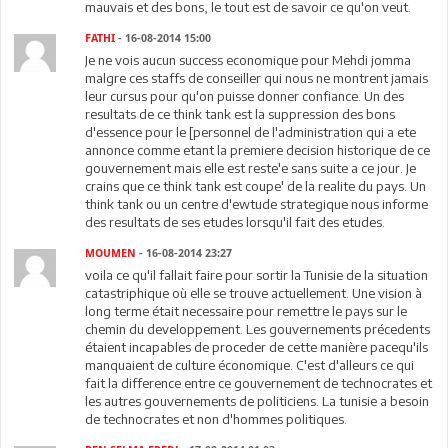
mauvais et des bons, le tout est de savoir ce qu'on veut.
FATHI
- 16-08-2014 15:00
Je ne vois aucun success economique pour Mehdi jomma
malgre ces staffs de conseiller qui nous ne montrent jamais
leur cursus pour qu'on puisse donner confiance. Un des
resultats de ce think tank est la suppression des bons
d'essence pour le [personnel de l'administration qui a ete
annonce comme etant la premiere decision historique de ce
gouvernement mais elle est reste'e sans suite a ce jour. Je
crains que ce think tank est coupe' de la realite du pays. Un
think tank ou un centre d'ewtude strategique nous informe
des resultats de ses etudes lorsqu'il fait des etudes.
MOUMEN
- 16-08-2014 23:27
voila ce qu'il fallait faire pour sortir la Tunisie de la situation
catastriphique où elle se trouve actuellement. Une vision à
long terme était necessaire pour remettre le pays sur le
chemin du developpement. Les gouvernements précedents
étaient incapables de proceder de cette manière pacequ'ils
manquaient de culture économique. C'est d'alleurs ce qui
fait la difference entre ce gouvernement de technocrates et
les autres gouvernements de politiciens. La tunisie a besoin
de technocrates et non d'hommes politiques.