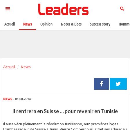
Accueil
News
Opinion
Notes & Docs
Success story
Homma
Accueil
News
NEWS
- 01.08.2014
Il rentrera en Suisse … pour revenir en Tunisie
Il aura vécu pleinement la révolution tunisienne, aux premières loges.
L’ambassadeur de Suisse à Tunis, Pierre Combernous, a fait ses adieux au