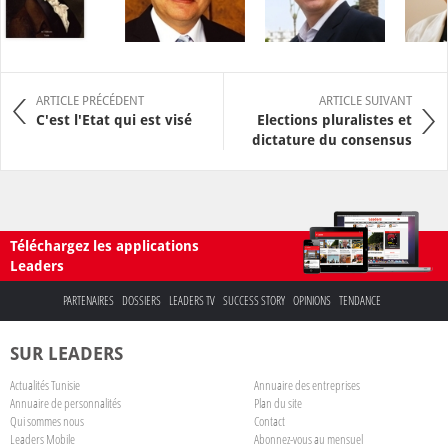
ARTICLE PRÉCÉDENT
ARTICLE SUIVANT
C'est l'Etat qui est visé
Elections pluralistes et
dictature du consensus
Téléchargez les applications
Leaders
PARTENAIRES
DOSSIERS
LEADERS TV
SUCCESS STORY
OPINIONS
TENDANCE
SUR LEADERS
Actualités Tunisie
Annuaire des entreprises
Annuaire de personnalités
Plan du site
Qui sommes nous
Contact
Leaders Mobile
Abonnez-vous au mensuel