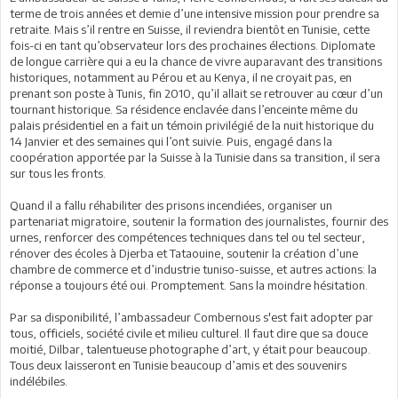
terme de trois années et demie d’une intensive mission pour prendre sa
retraite. Mais s’il rentre en Suisse, il reviendra bientôt en Tunisie, cette
fois-ci en tant qu’observateur lors des prochaines élections. Diplomate
de longue carrière qui a eu la chance de vivre auparavant des transitions
historiques, notamment au Pérou et au Kenya, il ne croyait pas, en
prenant son poste à Tunis, fin 2010, qu’il allait se retrouver au cœur d’un
tournant historique. Sa résidence enclavée dans l’enceinte même du
palais présidentiel en a fait un témoin privilégié de la nuit historique du
14 Janvier et des semaines qui l’ont suivie. Puis, engagé dans la
coopération apportée par la Suisse à la Tunisie dans sa transition, il sera
sur tous les fronts.
Quand il a fallu réhabiliter des prisons incendiées, organiser un
partenariat migratoire, soutenir la formation des journalistes, fournir des
urnes, renforcer des compétences techniques dans tel ou tel secteur,
rénover des écoles à Djerba et Tataouine, soutenir la création d’une
chambre de commerce et d’industrie tuniso-suisse, et autres actions: la
réponse a toujours été oui. Promptement. Sans la moindre hésitation.
Par sa disponibilité, l’ambassadeur Combernous s'est fait adopter par
tous, officiels, société civile et milieu culturel. Il faut dire que sa douce
moitié, Dilbar, talentueuse photographe d’art, y était pour beaucoup.
Tous deux laisseront en Tunisie beaucoup d’amis et des souvenirs
indélébiles.