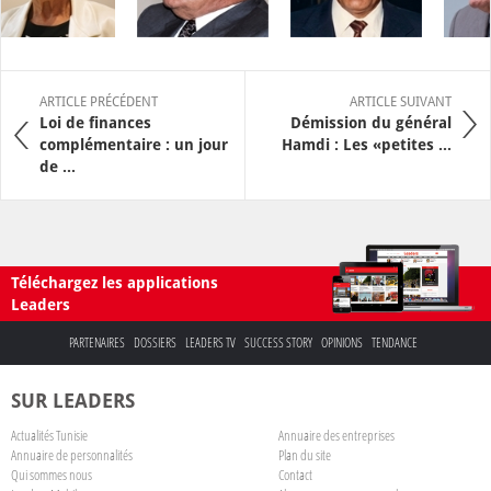
ARTICLE PRÉCÉDENT
ARTICLE SUIVANT
Loi de finances
Démission du général
complémentaire : un jour
Hamdi : Les «petites ...
de ...
Téléchargez les applications
Leaders
PARTENAIRES
DOSSIERS
LEADERS TV
SUCCESS STORY
OPINIONS
TENDANCE
SUR LEADERS
Actualités Tunisie
Annuaire des entreprises
Annuaire de personnalités
Plan du site
Qui sommes nous
Contact