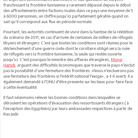
franchissant la frontière tunisienne a rarement dépassé depuis le début
des affrontements entre factions rivales dans ce pays une moyenne de 5
à 6000 personnes, un chiffre jusqu’ici parfaitement gérable quand on
sait qu’il correspond aux flux en période normale.
Pourtant, les autorités continuent de vivre dans la hantise de la réédition
du scénario de 2011, en cas d'arrivée de centaines de milliers de réfugiés
libyens et étrangers. C’est que toutes les conditions sont réunies pour le
déclenchement d’une guerre civile dont le corollaire obligé sera la ruée
de réfugiés vers la frontière tunisienne, la seule qui restée ouverte
jusqu’ici. C’est pourquoi le ministre des affaires étrangères,
Mongi
Hamdi
, arguant des difficultés économiques que traverse le pays n'exclut
pas la possibilité d’une fermeture des frontières: «Nous n'excluerons pas
une fermeture des frontières si l'intérêt national l'exige», a-t-il averti. Il a
également demandé à l'ONU d'être presente sur les lieux pour faire face
à cette éventualité.
Il faut néanmoins relever les bonnes conditions dans lesquelles se
déroulent les opérations d'évacuation des ressortissants étrangers ( à
l'exception des Egyptiens) par leurs ambassades respectives à partir de
Ras Jedir.