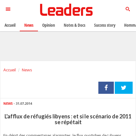
Accueil
News
Opinion
Notes & Docs
Success story
Homma
Accueil
News
NEWS
- 31.07.2014
L'afflux de réfugiés libyens : et si le scénario de 2011
se répétait
En dépit des commentaires alarmistes, le flux quotidien de Libyens