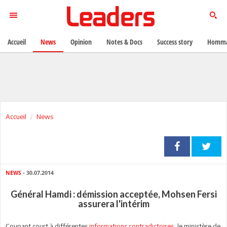
Accueil
News
Opinion
Notes & Docs
Success story
Homma
Accueil
News
NEWS
- 30.07.2014
Général Hamdi : démission acceptée, Mohsen Fersi
assurera l'intérim
Coupant court à différentes
informations contradictoires
, le ministère de