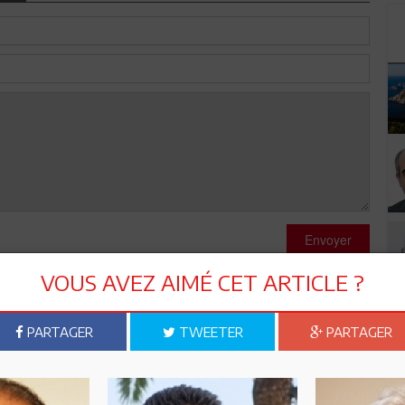
Envoyer
VOUS AVEZ AIMÉ CET ARTICLE ?
PARTAGER
TWEETER
PARTAGER
M. Mohamed Zerkine, Président de la Commission de l’Energie à
er du gaz de schiste est déjà clos et que l'abcès est déjà