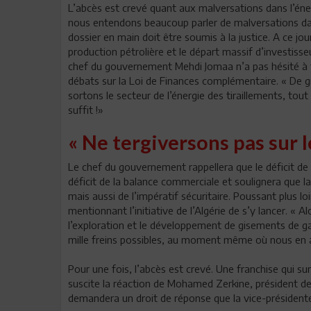
L’abcès est crevé quant aux malversations dans l’énerg
nous entendons beaucoup parler de malversations dans
dossier en main doit être soumis à la justice. A ce jou
production pétrolière et le départ massif d’investisse
chef du gouvernement Mehdi Jomaa n’a pas hésité à fa
débats sur la Loi de Finances complémentaire. « De gr
sortons le secteur de l’énergie des tiraillements, tout c
suffit !»
« Ne tergiversons pas sur le
Le chef du gouvernement rappellera que le déficit de 
déficit de la balance commerciale et soulignera que 
mais aussi de l’impératif sécuritaire. Poussant plus lo
mentionnant l’initiative de l’Algérie de s’y lancer. « A
l’exploration et le développement de gisements de ga
mille freins possibles, au moment même où nous en a
Pour une fois, l’abcès est crevé. Une franchise qui s
suscite la réaction de Mohamed Zerkine, président de 
demandera un droit de réponse que la vice-présidente