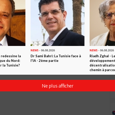
st un thème brûlant qui mérite une concertation nationale
e et des conditions de vie environnementales de ses enfants !
nationale dans le domaine de l’exploitation du gaz de schiste...!
e domaine par les USA - risqueraient, selon des Experts
ussions dramatiques sur la nature, l’Homme et son
ogique et populiste, la parole à ce sujet doit être adressée
, avant même de parler d’une décision qui serait prise par le
ésumés dans le secteur de l’énergie pendant l’ère de Ben
ndante - est habilitée à y prendre les éventuelles mesures
NEWS
- 06.08.2026
NEWS
- 06.08.2026
 redessine la
Dr Sami Bahri: La Tunisie face à
Riadh Zghal - L
ique du Nord:
l'IA - 2ème partie
développement:
 la Tunisie?
décentralisatio
chemin à parcou
Ne plus afficher