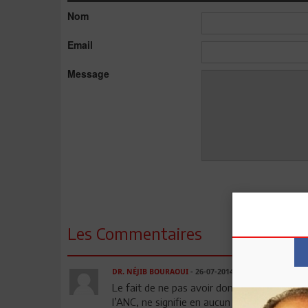
Nom
Email
Message
Les Commentaires
DR. NÉJIB BOURAOUI
- 26-07-2014 15:19
Le fait de ne pas avoir donné la parole à 
l’ANC, ne signifie en aucun cas que ce dossi