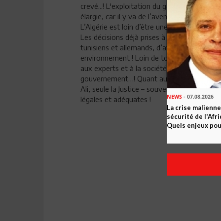
crevé...! L'exploitation du gaz de schiste e
élargie, car il y va de l’avenir de la Tunisi
L’Algérie est loin d’être une référence inter
Les décisions déjà prises à la hâte - dans c
tunisiens et allemands, d’avoir des réperc
environnement ! Loin de tout discours démag
aux experts et à la société civile en Tunisie
gouvernement…! Quant aux dépassements pr
Ali, seule la Justice – souveraine et indépe
NEWS
- 07.08.2026
légales et adéquates !
La crise malienne
sécurité de l'Afr
Quels enjeux pour