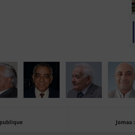
épublique
Jomaa :