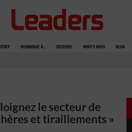
STORY
HOMMAGE À..
DOSSIERS
WHO'S WHO
BLOG
oignez le secteur de
hères et tiraillements »