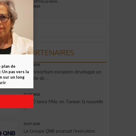
aux chiffres arabes
09.07.2026
PARTENAIRES
06.08.2026
e plan de
Un consortium européen développe un
 Un pas vers la
n sur un long
modèle de ...
rir
04.08.2026
OPPO lance l'A6c en Tunisie: la nouvelle
...
29.07.2026
Le Groupe QNB poursuit l’exécution