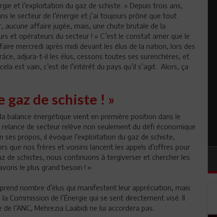
ie et l’exploitation du gaz de schiste. « Depuis trois ans,
 le secteur de l’énergie et j’ai toujours prôné que tout
r, aucune affaire jugée, mais, une chute brutale de la
urs et opérateurs du secteur ! » C’est le constat amer que le
ire mercredi après midi devant les élus de la nation, lors des
âce, adjura-t-il les élus, cessons toutes ses surenchères, et
ela est vain, c’est de l’intérêt du pays qu’il s’agit. Alors, ça
 gaz de schiste ! »
la balance énergétique vient en première position dans le
la relance de secteur relève non seulement du défi économique
in ses propos, il évoque l’exploitation du gaz de schiste,
lors que nos frères et voisins lancent les appels d’offres pour
z de schistes, nous continuons à tergiverser et chercher les
vons le plus grand besoin ! »
urprend nombre d’élus qui manifestent leur appréciation, mais
la Commission de l’Énergie qui se sent directement visé. Il
 de l’ANC, Mehrezia Laabidi ne lui accordera pas.