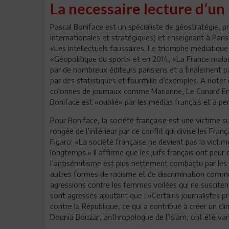
La necessaire lecture d’un
Pascal Boniface est un spécialiste de géostratégie, proc
internationales et stratégiques) et enseignant à Pari
«Les intellectuels faussaires. Le triomphe médiatiq
«Géopolitique du sport» et en 2014, «La France malade
par de nombreux éditeurs parisiens et a finalement pa
par des statistiques et fourmille d’exemples. A noter 
colonnes de journaux comme Marianne, Le Canard Enc
Boniface est «oublié» par les médias français et a pe
Pour Boniface, la société française est une victime sup
rongée de l’intérieur par ce conflit qui divise les Franç
Figaro: «La société française ne devient pas la victime
longtemps.» Il affirme que les juifs français ont peu
l’antisémitisme est plus nettement combattu par les 
autres formes de racisme et de discrimination comme 
agressions contre les femmes voilées qui ne suscit
sont agressés ajoutant que : «Certains journalistes 
contre la République, ce qui a contribué à créer un cli
Dounia Bouzar, anthropologue de l’Islam, ont été v