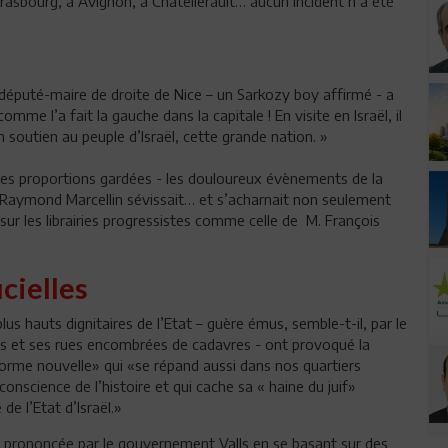
Strasbourg, à Avignon, à Châtellerault… aucun incident n’a été
 député-maire de droite de Nice – un Sarkozy boy affirmé - a
omme l’a fait la gauche dans la capitale ! En visite en Israël, il
 soutien au peuple d’Israël, cette grande nation. »
utes proportions gardées - les douloureux évènements de la
 M. Raymond Marcellin sévissait… et s’acharnait non seulement
 sur les librairies progressistes comme celle de M. François
cielles
s hauts dignitaires de l’Etat – guère émus, semble-t-il, par le
s et ses rues encombrées de cadavres - ont provoqué la
forme nouvelle» qui «se répand aussi dans nos quartiers
onscience de l’histoire et qui cache sa « haine du juif»
de l’Etat d’Israël.»
n prononcée par le gouvernement Valls en se basant sur des