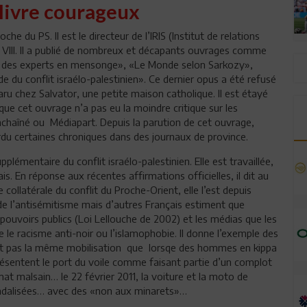
 livre courageux
he du PS. Il est le directeur de l’IRIS (Institut de relations
s VIII. Il a publié de nombreux et décapants ouvrages comme
ue des experts en mensonge», «Le Monde selon Sarkozy»,
 du conflit israélo-palestinien». Ce dernier opus a été refusé
ru chez Salvator, une petite maison catholique. Il est étayé
que cet ouvrage n’a pas eu la moindre critique sur les
haîné ou Médiapart. Depuis la parution de cet ouvrage,
rdu certaines chroniques dans des journaux de province.
plémentaire du conflit israélo-palestinien. Elle est travaillée,
ais. En réponse aux récentes affirmations officielles, il dit au
 collatérale du conflit du Proche-Orient, elle l’est depuis
r de l’antisémitisme mais d’autres Français estiment que
pouvoirs publics (Loi Lellouche de 2002) et les médias que les
le racisme anti-noir ou l’islamophobie. Il donne l’exemple des
ent pas la même mobilisation que lorsqe des hommes en kippa
présentent le port du voile comme faisant partie d’un complot
mat malsain… le 22 février 2011, la voiture et la moto de
andalisées… avec des «non aux minarets»…