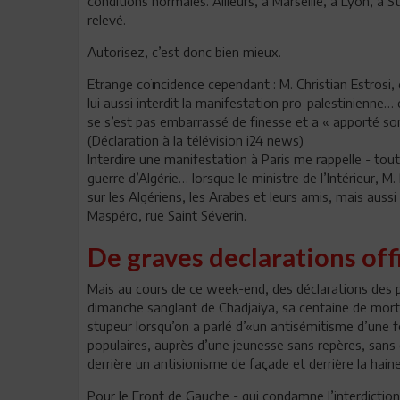
conditions normales. Ailleurs, à Marseille, à Lyon, à 
relevé.
Autorisez, c’est donc bien mieux.
Etrange coïncidence cependant : M. Christian Estrosi,
lui aussi interdit la manifestation pro-palestinienne… c
se s’est pas embarrassé de finesse et a « apporté son
(Déclaration à la télévision i24 news)
Interdire une manifestation à Paris me rappelle - to
guerre d’Algérie… lorsque le ministre de l’Intérieur,
sur les Algériens, les Arabes et leurs amis, mais aussi
Maspéro, rue Saint Séverin.
De graves declarations offi
Mais au cours de ce week-end, des déclarations des plu
dimanche sanglant de Chadjaiya, sa centaine de mort
stupeur lorsqu’on a parlé d’«un antisémitisme d’une 
populaires, auprès d’une jeunesse sans repères, sans c
derrière un antisionisme de façade et derrière la haine 
Pour le Front de Gauche - qui condamne l’interdictio