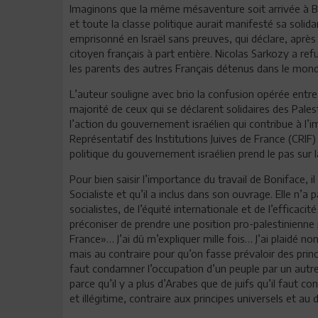
Imaginons que la même mésaventure soit arrivée à BHL 
et toute la classe politique aurait manifesté sa soli
emprisonné en Israël sans preuves, qui déclare, après s
citoyen français à part entière. Nicolas Sarkozy a ref
les parents des autres Français détenus dans le mon
L’auteur souligne avec brio la confusion opérée entr
majorité de ceux qui se déclarent solidaires des Palest
l’action du gouvernement israélien qui contribue à l’i
Représentatif des Institutions Juives de France (CRIF) 
politique du gouvernement israélien prend le pas sur l
Pour bien saisir l’importance du travail de Boniface, i
Socialiste et qu’il a inclus dans son ouvrage. Elle n’a p
socialistes, de l’équité internationale et de l’efficaci
préconiser de prendre une position pro-palestinienne p
France»… J’ai dû m’expliquer mille fois… J’ai plaidé
mais au contraire pour qu’on fasse prévaloir des princip
faut condamner l’occupation d’un peuple par un autr
parce qu’il y a plus d’Arabes que de juifs qu’il faut co
et illégitime, contraire aux principes universels et a