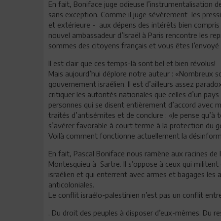
En fait, Boniface juge odieuse l’instrumentalisation d
sans exception. Comme il juge sévèrement les pression
et extérieure - aux dépens des intérêts bien compris d
nouvel ambassadeur d’Israël à Paris rencontre les rep
sommes des citoyens français et vous êtes l’envoyé 
Il est clair que ces temps-là sont bel et bien révolus!
Mais aujourd’hui déplore notre auteur : «Nombreux son
gouvernement israélien. Il est d’ailleurs assez parado
critiquer les autorités nationales que celles d’un pays
personnes qui se disent entièrement d’accord avec me
traités d’antisémites et de conclure : «Je pense qu’à
s’avérer favorable à court terme à la protection du go
Voilà comment fonctionne actuellement la désinform
En fait, Pascal Boniface nous ramène aux racines de l
Montesquieu à Sartre. Il s’oppose à ceux qui militen
israélien et qui enterrent avec armes et bagages les a
anticoloniales.
Le conflit israélo-palestinien n’est pas un conflit entre
. Du droit des peuples à disposer d’eux-mêmes. Du res