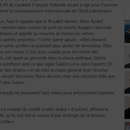
t 59 du candidat François Hollande visant à agir pour favoriser
outenir la reconnaissance internationale de l’Etat palestinien.»
 faut-il rappeler que le 18 juillet dernier, Mme Ayalet
et membre bien connue du parti du raciste Avigdor Liberman
estiniens et appelle au meurtre de toutes les mères
es «petits serpents» ? Cette dame ajoute : «Elles doivent
 sorte qu’elles ne puissent plus abriter de terroristes. Elles
ur nos mains. C’est aussi valable pour les mères des
s, cet appel au génocide dans la classe politique. Seul le
s justifient ainsi ce que signe Gidéon Lévy dans Haaretz (13
Tuer des Arabes.» et de citer le major général Oren Shachor
ils seront terrorisés. Nous devons créer une situation telle que
nt plus Gaza.»
 français ne pouvaient faire mieux pour précisément importer
nce malade du conflit israélo-arabe » d’autant, affirme le
, qu’ils ont fait le «choix d’une stratégie de la tension…
cratie.»