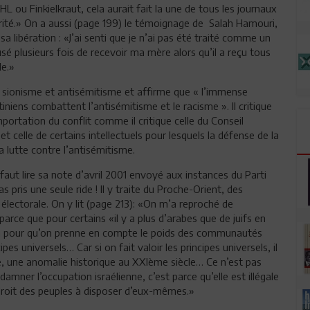
ou Finkielkraut, cela aurait fait la une de tous les journaux
darité.» On a aussi (page 199) le témoignage de Salah Hamouri,
a libération : «J’ai senti que je n’ai pas été traité comme un
usé plusieurs fois de recevoir ma mère alors qu’il a reçu tous
de.»
e sionisme et antisémitisme et affirme que « l’immense
iniens combattent l’antisémitisme et le racisme ». Il critique
mportation du conflit comme il critique celle du Conseil
et celle de certains intellectuels pour lesquels la défense de la
a lutte contre l’antisémitisme.
l faut lire sa note d’avril 2001 envoyé aux instances du Parti
as pris une seule ride ! Il y traite du Proche-Orient, des
té électorale. On y lit (page 213): «On m’a reproché de
arce que pour certains «il y a plus d’arabes que de juifs en
 non pour qu’on prenne en compte le poids des communautés
es universels… Car si on fait valoir les principes universels, il
e, une anomalie historique au XXIème siècle… Ce n’est pas
ndamner l’occupation israélienne, c’est parce qu’elle est illégale
u droit des peuples à disposer d’eux-mêmes.»