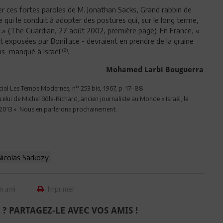
 ces fortes paroles de M. Jonathan Sacks, Grand rabbin de
e qui le conduit à adopter des postures qui, sur le long terme,
.» (The Guardian, 27 août 2002, première page). En France, «
ont exposées par Boniface - devraient en prendre de la graine
ais manqué à Israël
.
(2)
Mohamed Larbi Bouguerra
cial Les Temps Modernes, n° 253 bis, 1967, p. 17- 88.
 celui de Michel Bôle-Richard, ancien journaliste au Monde « Israël, le
s, 2013 ». Nous en parlerons prochainement.
Nicolas Sarkozy
n ami
Imprimer
 ? PARTAGEZ-LE AVEC VOS AMIS !