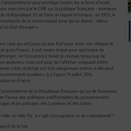
e l’antisémitisme pour protéger toutes les actions d’Israël,
s exercées par le CRIF sur la politique française - intérieure
e la République. Et de faire un rappel historique : en 1953, le
résentants de la communauté juive qui lui disent : «Nous
d’un Etat étranger.»
t ceux qui ont payé un prix fort pour avoir osé critiquer le
xal qu’en France, il soit moins risqué pour quiconque de
 étranger, en l’occurrence Israël. Je connais beaucoup de
s analyses» mais ont peur de l’afficher craignant d’être
 terme cette stratégie est très dangereuse même si elle peut
uvernement israélien.» (Le Figaro 19 juillet 2014.
ation en France.
’universalisme de la République française qui va de Rousseau,
t en faveur des politiques indéfendables du gouvernement
cquis et les principes des Lumières et des luttes
 telle ou telle foi : il s’agit d’occupation et de colonialisme
(1)
pect de la Vie.