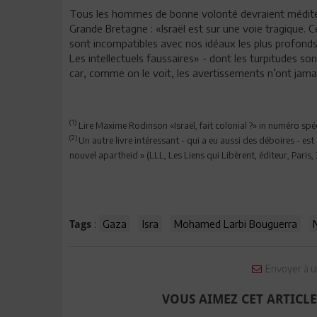
Tous les hommes de bonne volonté devraient méditer
Grande Bretagne : «Israël est sur une voie tragique. C
sont incompatibles avec nos idéaux les plus profonds
Les intellectuels faussaires» - dont les turpitudes s
car, comme on le voit, les avertissements n’ont jam
(1)
Lire Maxime Rodinson «Israël, fait colonial ?» in numéro spé
(2)
Un autre livre intéressant - qui a eu aussi des déboires - est
nouvel apartheid » (LLL, Les Liens qui Libèrent, éditeur, Pari
:
Gaza
Isra
Mohamed Larbi Bouguerra
Tags
Envoyer à u
VOUS AIMEZ CET ARTICLE