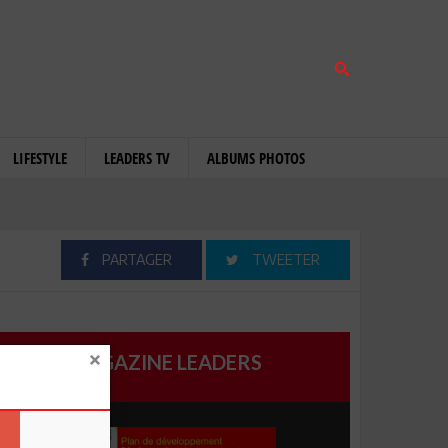
LIFESTYLE
LEADERS TV
ALBUMS PHOTOS
PARTAGER
TWEETER
MAGAZINE LEADERS