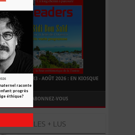
LEADERS N° 183 - AOÛT 2026 : EN KIOSQUE
2026
maternel raconte
enfant: progrès
ige éthique?
ABONNEZ-VOUS
LES + LUS