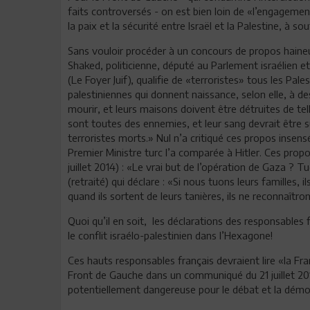
faits controversés - on est bien loin de «l’engagemen
la paix et la sécurité entre Israël et la Palestine, à s
Sans vouloir procéder à un concours de propos haineux,
Shaked, politicienne, député au Parlement israélien 
(Le Foyer Juif), qualifie de «terroristes» tous les Pal
palestiniennes qui donnent naissance, selon elle, à d
mourir, et leurs maisons doivent être détruites de telle
sont toutes des ennemies, et leur sang devrait être s
terroristes morts.» Nul n’a critiqué ces propos insensé
Premier Ministre turc l’a comparée à Hitler. Ces propo
juillet 2014) : «Le vrai but de l’opération de Gaza ? 
(retraité) qui déclare : «Si nous tuons leurs familles, 
quand ils sortent de leurs tanières, ils ne reconnaîtro
Quoi qu’il en soit, les déclarations des responsables
le conflit israélo-palestinien dans l’Hexagone!
Ces hauts responsables français devraient lire «la Fra
Front de Gauche dans un communiqué du 21 juillet 2014
potentiellement dangereuse pour le débat et la démo