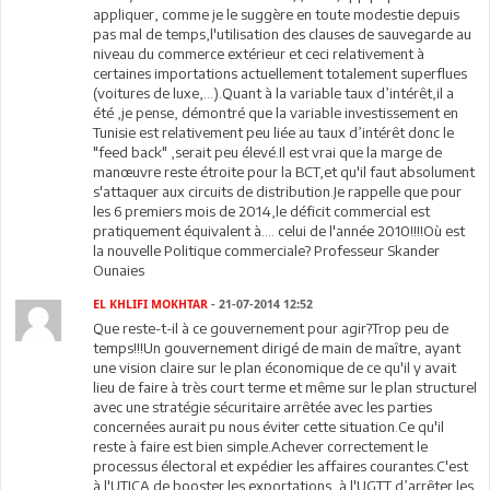
appliquer, comme je le suggère en toute modestie depuis
pas mal de temps,l'utilisation des clauses de sauvegarde au
niveau du commerce extérieur et ceci relativement à
certaines importations actuellement totalement superflues
(voitures de luxe,...).Quant à la variable taux d’intérêt,il a
été ,je pense, démontré que la variable investissement en
Tunisie est relativement peu liée au taux d’intérêt donc le
"feed back" ,serait peu élevé.Il est vrai que la marge de
manœuvre reste étroite pour la BCT,et qu'il faut absolument
s'attaquer aux circuits de distribution.Je rappelle que pour
les 6 premiers mois de 2014,le déficit commercial est
pratiquement équivalent à.... celui de l'année 2010!!!!Où est
la nouvelle Politique commerciale? Professeur Skander
Ounaies
EL KHLIFI MOKHTAR
- 21-07-2014 12:52
Que reste-t-il à ce gouvernement pour agir?Trop peu de
temps!!!Un gouvernement dirigé de main de maître, ayant
une vision claire sur le plan économique de ce qu'il y avait
lieu de faire à très court terme et même sur le plan structurel
avec une stratégie sécuritaire arrêtée avec les parties
concernées aurait pu nous éviter cette situation.Ce qu'il
reste à faire est bien simple.Achever correctement le
processus électoral et expédier les affaires courantes.C'est
à l'UTICA de booster les exportations, à l'UGTT d’arrêter les