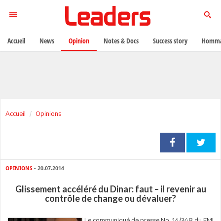
Accueil
News
Opinion
Notes & Docs
Success story
Homma
Accueil
Opinions
OPINIONS
- 20.07.2014
Glissement accéléré du Dinar: faut – il revenir au
contrôle de change ou dévaluer?
Le communiqué de presse No. 14/348 du FMI,