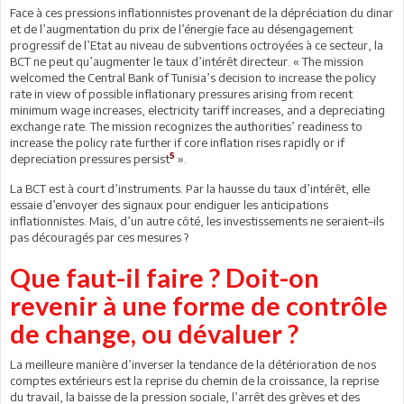
Face à ces pressions inflationnistes provenant de la dépréciation du dinar
et de l’augmentation du prix de l’énergie face au désengagement
progressif de l’Etat au niveau de subventions octroyées à ce secteur, la
BCT ne peut qu’augmenter le taux d’intérêt directeur. « The mission
welcomed the Central Bank of Tunisia’s decision to increase the policy
rate in view of possible inflationary pressures arising from recent
minimum wage increases, electricity tariff increases, and a depreciating
exchange rate. The mission recognizes the authorities’ readiness to
increase the policy rate further if core inflation rises rapidly or if
5
depreciation pressures persist
».
La BCT est à court d’instruments. Par la hausse du taux d’intérêt, elle
essaie d’envoyer des signaux pour endiguer les anticipations
inflationnistes. Mais, d’un autre côté, les investissements ne seraient–ils
pas découragés par ces mesures ?
Que faut-il faire ? Doit-on
revenir à une forme de contrôle
de change, ou dévaluer ?
La meilleure manière d’inverser la tendance de la détérioration de nos
comptes extérieurs est la reprise du chemin de la croissance, la reprise
du travail, la baisse de la pression sociale, l’arrêt des grèves et des