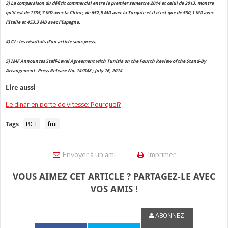
3) La comparaison du déficit commercial entre le premier semestre 2014 et celui de 2013, montre
qu’il est de 1335,7 MD avec la Chine, de 652,5 MD avec la Turquie et il n’est que de 530,1 MD avec
l’Italie et 453,3 MD avec l’Espagne.
4) Cf : les résultats d’un article sous press.
5) IMF Announces Staff-Level Agreement with Tunisia on the Fourth Review of the Stand-By
Arrangement. Press Release No. 14/348 ; July 16, 2014
Lire aussi
Le dinar en perte de vitesse: Pourquoi?
:
BCT
fmi
Tags
Envoyer à un ami
Imprimer
VOUS AIMEZ CET ARTICLE ? PARTAGEZ-LE AVEC
VOS AMIS !
ABONNEZ-